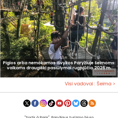
Pigios arba nemokamos išvykos Paryžiuje šeimoms:
vaikams draugiški pasiūlymai rugpjūčio 2026 m.
Visi vadovai : Šeima >
"Sortir à Paris", Paryžiaus turizmo biuro