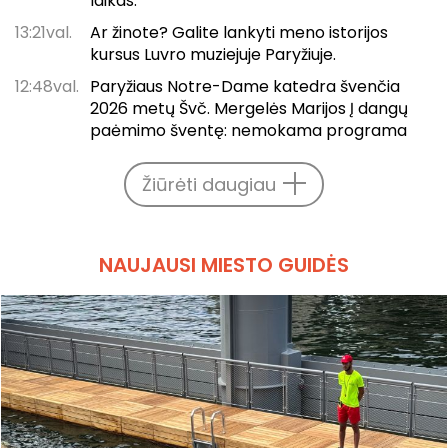
laikas.
13:21val.
Ar žinote? Galite lankyti meno istorijos
kursus Luvro muziejuje Paryžiuje.
12:48val.
Paryžiaus Notre-Dame katedra švenčia
2026 metų Švč. Mergelės Marijos Į dangų
paėmimo šventę: nemokama programa
Žiūrėti daugiau
NAUJAUSI MIESTO GUIDĖS