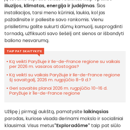
iliuzijos, klimatas, energija ir judėjimas
. Šios
instaliacijos, tarsi meno kūriniai, laukia, kol jas
pažadinsite ir paliesite savo rankomis. Vienu
prisilietimu galite sukurti dūmų kamuolį, susprogdinti
tornadą, užfiksuoti savo šešėlį ant sienos ar išbandyti
baliono nesvarumą.
TAIP PAT SKAITYKITE
Ką veikti Paryžiuje ir Ile-de-France regione su vaikais
per 2026 m. vasaros atostogas?
Ką veikti su vaikais Paryžiuje ir Ile-de-France regione
šį savaitgalį, 2026 m. rugpjūčio 8–9 d.?
Geri savaitės planai 2026 m. rugpjūčio 10–16 d.
Paryžiuje ir Île-de-France regione
Užlipę į pirmąjį aukštą, pamatysite
laikinąsias
parodas, kuriose visada derinami mokslo ir socialiniai
klausimai. Visus metus
"Exploradôme"
taip pat siūlo