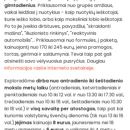
gimtadienius
. Priklausomai nuo grupės amžiaus,
vaikai leidžiasi į nuotykius - kaip nuotykių ieškotojai,
kurie ieško lobio, arba kaip moksliniai lobio ieškotojai.
Po to jie įveikia dirbtuves, pavyzdžiui, "skraidanti
mašina", "iliuzionisto rinkinys", "reaktyvinis
automobilis"... Priklausomai nuo formulės, į paketą,
kainuojantį nuo 170 iki 245 eurų, įeina pramogos,
tortas, gėrimai ir saldumynai. Tėvai taip pat gali
atsinešti savo vėlyvuosius pusryčius. Daugiau
informacijos rasite interneto svetainėje
.
Exploradôme
dirba nuo antradienio iki šeštadienio
mokslo metų laiku
(antradieniais, ketvirtadieniais ir
penktadieniais nuo 10 iki 12 val. ir nuo 13.30 iki 17.30 val.,
trečiadieniais nuo 10 iki 18 val., šeštadieniais nuo 10.30
iki 18 val.) ir
visą savaitę per atostogas
, taip pat kai
kuriomis valstybinių švenčių dienomis (tik nuo 13 iki 18
val.).
Įėjimas
kainuoja
8 eurus
, jaunesniems nei 18
metų asmenims -
6 eurus
, o vaikams iki 4 metų -