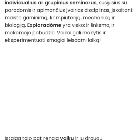
individualius ar grupinius seminarus,
susijusius su
parodomis ir apimančius įvairias disciplinas, įskaitant
maisto gaminimą, kompiuteriją, mechaniką ir
biologiją.
Exploradôme
yra visko: ir linksma, ir
mokomojo pobūdžio. Vaikai gali mokytis ir
eksperimentuoti smagiai leisdami laiką!
Įstaiga taip pat rengia
vaikų
ir jų draugų