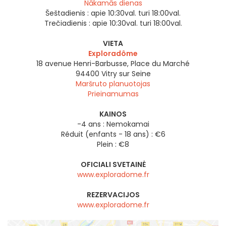
Nākamās dienas
Šeštadienis :
apie 10:30val. turi 18:00val.
Trečiadienis :
apie 10:30val. turi 18:00val.
VIETA
Exploradôme
18 avenue Henri-Barbusse, Place du Marché
94400
Vitry sur Seine
Maršruto planuotojas
Prieinamumas
KAINOS
-4 ans : Nemokamai
Réduit (enfants - 18 ans) : €6
Plein : €8
OFICIALI SVETAINĖ
www.exploradome.fr
REZERVACIJOS
www.exploradome.fr