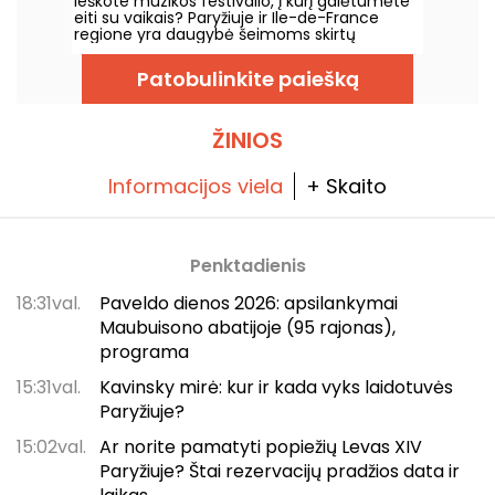
Ieškote muzikos festivalio, į kurį galėtumėte
regione
eiti su vaikais? Paryžiuje ir Ile-de-France
regione yra daugybė šeimoms skirtų
renginių, kuriuose laukiami ir paaugliai, ir maži
vaikai! Apžvelgiame šiuos šeimoms skirtus
Patobulinkite paiešką
renginius.
ŽINIOS
Informacijos viela
+ Skaito
Penktadienis
18:31val.
Paveldo dienos 2026: apsilankymai
Maubuisono abatijoje (95 rajonas),
programa
15:31val.
Kavinsky mirė: kur ir kada vyks laidotuvės
Paryžiuje?
15:02val.
Ar norite pamatyti popiežių Levas XIV
Paryžiuje? Štai rezervacijų pradžios data ir