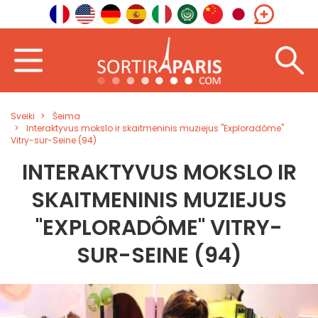
Sveiki
Šeima
Interaktyvus mokslo ir skaitmeninis muziejus "Exploradôme"
Vitry-sur-Seine (94)
INTERAKTYVUS MOKSLO IR
SKAITMENINIS MUZIEJUS
"EXPLORADÔME" VITRY-
SUR-SEINE (94)