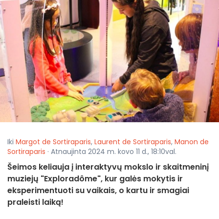
Iki
Margot de Sortiraparis
,
Laurent de Sortiraparis
,
Manon de
Sortiraparis
· Atnaujinta 2024 m. kovo 11 d., 18:10val.
Šeimos keliauja į interaktyvų mokslo ir skaitmeninį
muziejų "Exploradôme", kur galės mokytis ir
eksperimentuoti su vaikais, o kartu ir smagiai
praleisti laiką!