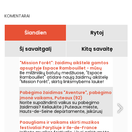
2026 m. rugpjūčio 8–9
d.?
KOMENTARAI
Šiandien
Rytoj
Šį savaitgalį
Kitą savaitę
"Mission Forêt": žaidimų aikštelė gamtos
apsuptyje Espace Rambouillet - mūsų
Be milžiniškų batutų medžiuose, "Espace
nuotraukos
Rambouillet" atidarė naują žaidimų aikštelę
"Mission Forêt", skirtą linksmybėms lauke!
Pabėgimo žaidimas "Aventure", pabėgimo
įmonė vaikams, Puteaux (92)
Norite supažindinti vaikus su pabėgimo
žaidimais? Keliaukite į Puteaux mieste,
Hauts-de-Seine departamente, įsikūrusį
"Escape Game Aventure" ir atraskite tik
vaikams skirtus kambarius. Ar esate
Paaugliams ir vaikams skirti muzikos
pasiruošę išbandyti savo jėgas nuotykiuose?
festivaliai Paryžiuje ir Ile-de-France