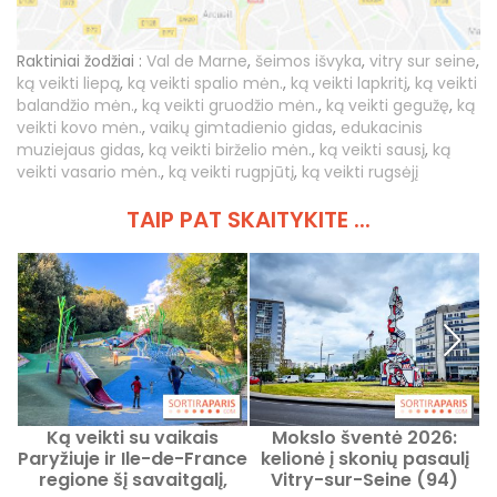
Raktiniai žodžiai :
Val de Marne
,
šeimos išvyka
,
vitry sur seine
,
ką veikti liepą
,
ką veikti spalio mėn.
,
ką veikti lapkritį
,
ką veikti
balandžio mėn.
,
ką veikti gruodžio mėn.
,
ką veikti gegužę
,
ką
veikti kovo mėn.
,
vaikų gimtadienio gidas
,
edukacinis
muziejaus gidas
,
ką veikti birželio mėn.
,
ką veikti sausį
,
ką
veikti vasario mėn.
,
ką veikti rugpjūtį
,
ką veikti rugsėjį
TAIP PAT SKAITYKITE ...
Ką veikti su vaikais
Mokslo šventė 2026:
K
Paryžiuje ir Ile-de-France
kelionė į skonių pasaulį
regione šį savaitgalį,
Vitry-sur-Seine (94)