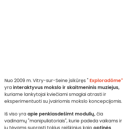
Nuo 2009 m. Vitry-sur-Seine įsikūręs "
Exploradôme"
yra
interaktyvus mokslo ir skaitmeninis muziejus,
kuriame lankytojai kviečiami smagiai atrasti ir
eksperimentuoti su įvairiomis mokslo koncepcijomis.
Iš viso yra
apie penkiasdešimt modulių,
čia
vadinamų "manipuliatoriais", kurie padeda vaikams ir
jų tėvams suprasti tokius reiškinius kaip
optinės