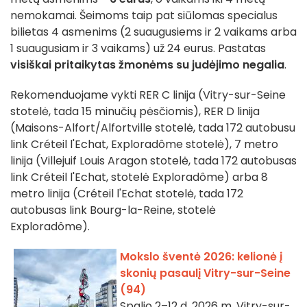
nemokamai. Šeimoms taip pat siūlomas specialus
bilietas 4 asmenims (2 suaugusiems ir 2 vaikams arba
1 suaugusiam ir 3 vaikams) už 24 eurus. Pastatas
visiškai pritaikytas žmonėms su judėjimo negalia
.
Rekomenduojame vykti RER C linija (Vitry-sur-Seine
stotelė, tada 15 minučių pėsčiomis), RER D linija
(Maisons-Alfort/Alfortville stotelė, tada 172 autobusu
link Créteil l'Echat, Exploradôme stotelė), 7 metro
linija (Villejuif Louis Aragon stotelė, tada 172 autobusas
link Créteil l'Echat, stotelė Exploradôme) arba 8
metro linija (Créteil l'Echat stotelė, tada 172
autobusas link Bourg-la-Reine, stotelė
Exploradôme).
Mokslo šventė 2026: kelionė į
skonių pasaulį Vitry-sur-Seine
(94)
Spalio 2–12 d. 2026 m. Vitry-sur-