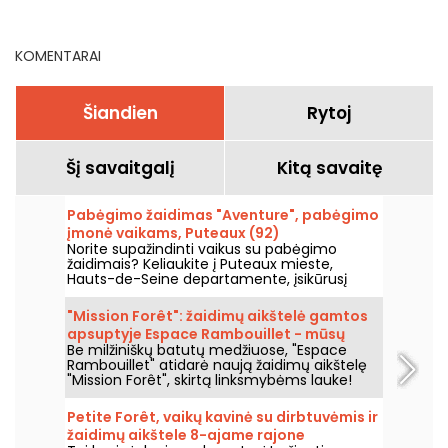
vasaros atostogas?
saloje
KOMENTARAI
Šiandien
Rytoj
Šį savaitgalį
Kitą savaitę
Pabėgimo žaidimas "Aventure", pabėgimo
įmonė vaikams, Puteaux (92)
Norite supažindinti vaikus su pabėgimo
žaidimais? Keliaukite į Puteaux mieste,
Hauts-de-Seine departamente, įsikūrusį
"Escape Game Aventure" ir atraskite tik
vaikams skirtus kambarius. Ar esate
"Mission Forêt": žaidimų aikštelė gamtos
pasiruošę išbandyti savo jėgas nuotykiuose?
apsuptyje Espace Rambouillet - mūsų
Be milžiniškų batutų medžiuose, "Espace
nuotraukos
Rambouillet" atidarė naują žaidimų aikštelę
"Mission Forêt", skirtą linksmybėms lauke!
Petite Forêt, vaikų kavinė su dirbtuvėmis ir
žaidimų aikštele 8-ajame rajone