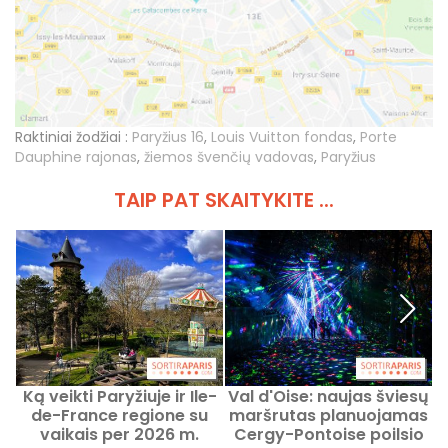
Raktiniai žodžiai :
Paryžius 16
,
Louis Vuitton fondas
,
Porte
Dauphine rajonas
,
žiemos švenčių vadovas
,
Paryžius
TAIP PAT SKAITYKITE ...
Ką veikti Paryžiuje ir Ile-
Val d'Oise: naujas šviesų
de-France regione su
maršrutas planuojamas
p
vaikais per 2026 m.
Cergy-Pontoise poilsio