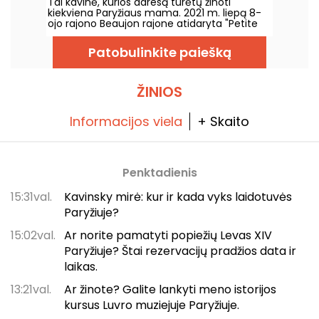
Tai kavinė, kurios adresą turėtų žinoti
kiekviena Paryžiaus mama. 2021 m. liepą 8-
ojo rajono Beaujon rajone atidaryta "Petite
Forêt" - šeimoms pritaikyta erdvė su kavine,
dirbtuvėmis ir nedidele žaidimų aikštele.
Patobulinkite paiešką
ŽINIOS
Informacijos viela
+ Skaito
Penktadienis
15:31val.
Kavinsky mirė: kur ir kada vyks laidotuvės
Paryžiuje?
15:02val.
Ar norite pamatyti popiežių Levas XIV
Paryžiuje? Štai rezervacijų pradžios data ir
laikas.
13:21val.
Ar žinote? Galite lankyti meno istorijos
kursus Luvro muziejuje Paryžiuje.