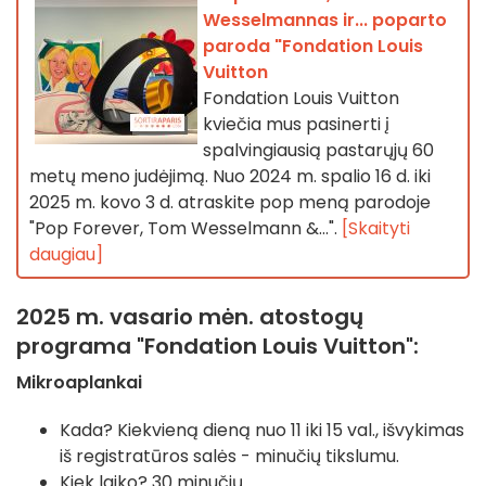
Wesselmannas ir... poparto
paroda "Fondation Louis
Vuitton
Fondation Louis Vuitton
kviečia mus pasinerti į
spalvingiausią pastarųjų 60
metų meno judėjimą. Nuo 2024 m. spalio 16 d. iki
2025 m. kovo 3 d. atraskite pop meną parodoje
"Pop Forever, Tom Wesselmann &...".
[Skaityti
daugiau]
2025 m. vasario mėn. atostogų
programa "Fondation Louis Vuitton":
Mikroaplankai
Kada? Kiekvieną dieną nuo 11 iki 15 val., išvykimas
iš registratūros salės - minučių tikslumu.
Kiek laiko? 30 minučių