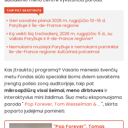
TAIP PAT SKAITYKITE
Geri savaitės planai 2026 m. rugpjūčio 10–16 d.
Paryžiuje ir Île-de-France regione
Ką veikti šią trečiadienį, 2026 m. rugpjūčio 5 d., su
vaikais Paryžiuje ir Il-de-France regione?
Nemokami muziejai Paryžiuje ir nemokami paminklai
Ile-de-France regione: kultūriniai patarimai
Kas įtraukta į programą? Vasario mėnesio švenčių
metu Fondas siūlo specialiai šioms dviem savaitėms
įrengtą poilsio zoną auditorijoje, taip pat
mikroapžiūrą visai šeimai
,
meno dirbtuves
ir
interaktyvius mini žaidimus. Šiuo metu eksponuojama
paroda "
Pop Forever, Tom Wesselman & ...
", skirta
poparto judėjimui paminėti.
"Pop Forever", Tomas