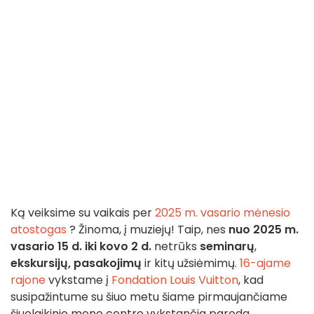
Ką veiksime su vaikais per
2025 m. vasario mėnesio
atostogas
? Žinoma, į muziejų! Taip, nes
nuo 2025 m.
vasario 15 d. iki kovo 2 d.
netrūks
seminarų
,
ekskursijų, pasakojimų
ir kitų užsiėmimų.
16-ajame
rajone
vykstame į
Fondation Louis Vuitton
, kad
susipažintume su šiuo metu šiame pirmaujančiame
šiuolaikinio meno centre vykstančia paroda.