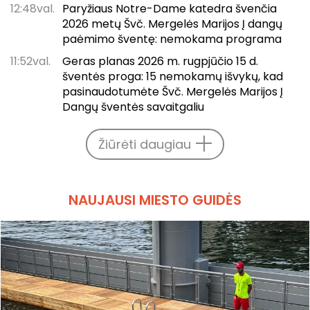
12:48val.
Paryžiaus Notre-Dame katedra švenčia
2026 metų Švč. Mergelės Marijos Į dangų
paėmimo šventę: nemokama programa
11:52val.
Geras planas 2026 m. rugpjūčio 15 d.
šventės proga: 15 nemokamų išvykų, kad
pasinaudotumėte Švč. Mergelės Marijos Į
Dangų šventės savaitgaliu
Žiūrėti daugiau
NAUJAUSI MIESTO GUIDĖS