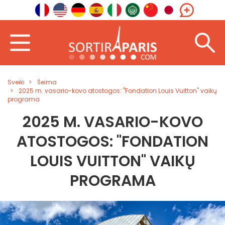
Sveiki
Šeima
2025 m. vasario-kovo atostogos: "Fondation Louis Vuitton" vaikų
programa
2025 M. VASARIO-KOVO
ATOSTOGOS: "FONDATION
LOUIS VUITTON" VAIKŲ
PROGRAMA