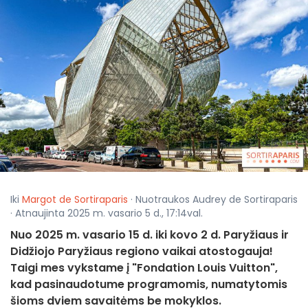
Iki
Margot de Sortiraparis
· Nuotraukos Audrey de Sortiraparis
· Atnaujinta 2025 m. vasario 5 d., 17:14val.
Nuo 2025 m. vasario 15 d. iki kovo 2 d. Paryžiaus ir
Didžiojo Paryžiaus regiono vaikai atostogauja!
Taigi mes vykstame į "Fondation Louis Vuitton",
kad pasinaudotume programomis, numatytomis
šioms dviem savaitėms be mokyklos.