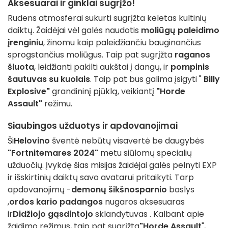
Aksesuarai ir ginklai sugrįžo!
Rudens atmosferai sukurti sugrįžta keletas kultinių
daiktų. Žaidėjai vėl galės naudotis
moliūgų paleidimo
įrenginiu
, žinomu kaip paleidžiančiu bauginančius
sprogstančius moliūgus. Taip pat sugrįžta
raganos
šluota
, leidžianti pakilti aukštai į dangų, ir
pompinis
šautuvas su kuolais
. Taip pat bus galima įsigyti "
Billy
Explosive"
grandininį pjūklą, veikiantį
"Horde
Assault"
režimu.
Siaubingos užduotys ir apdovanojimai
Ši
Helovino
šventė nebūtų visavertė be daugybės
"Fortnitemares 2024"
metu siūlomų specialių
užduočių. Įvykdę šias misijas žaidėjai galės pelnyti EXP
ir išskirtinių daiktų savo avatarui pritaikyti. Tarp
apdovanojimų -
demonų šikšnosparnio
baslys
,
ordos kario padangos
nugaros aksesuaras
ir
Didžiojo gąsdintojo
sklandytuvas
. Kalbant apie
žaidimo režimus, taip pat sugrįžta
"Horde Assault
",