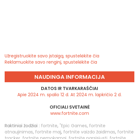
Užregistruokite savo įstaigą, spustelėkite čia
Reklamuokite savo renginį, spustelėkite čia
NAUDINGA INFORMACIJA
DATOS IR TVARKARAŠČIAI
Apie 2024 m. spalio 12 d. At 2024 m. lapkričio 2 d.
OFICIALI SVETAINĖ
www.fortnite.com
Raktiniai žodžiai :
fortnite
,
"Epic Games
,
fortnite
atnaujinimas
,
fortnite maj
,
fortnite vaizdo žaidimas
,
fortnite
tracker
,
fortnite nemokamai
,
fortnite parsisiųsti
,
fortnite