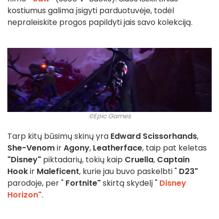
kostiumus galima įsigyti parduotuvėje, todėl
nepraleiskite progos papildyti jais savo kolekciją.
©Epic Games
Tarp kitų būsimų skinų yra
Edward Scissorhands
,
She-Venom
ir
Agony
,
Leatherface
, taip pat keletas
"Disney"
piktadarių, tokių kaip
Cruella
,
Captain
Hook
ir
Maleficent
, kurie jau buvo paskelbti "
D23"
parodoje, per "
Fortnite"
skirtą skydelį "
Disney
Horizon"
.