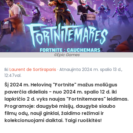
©Epic Games
Iki
Laurent de Sortiraparis
· Atnaujinta 2024 m. spalio 13 d.,
12:47val.
Šį 2024 m. Heloviną "Fortnite" mažus moliūgus
paverčia dideliais - nuo 2024 m. spalio 12 d. iki
lapkričio 2 d. vyks naujas "Fortnitemares" leidimas.
Programoje: daugybė misijų, daugybė siaubo
filmų odų, nauji ginklai, žaidimo režimai ir
kolekcionuojami daiktai. Taigi ruoškitės!