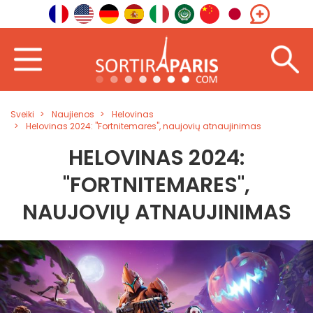
Sveiki
Naujienos
Helovinas
Helovinas 2024: "Fortnitemares", naujovių atnaujinimas
HELOVINAS 2024:
"FORTNITEMARES",
NAUJOVIŲ ATNAUJINIMAS