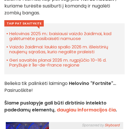
kuriame turėsite susiburti į komandą ir nugalėti
zombių bangas.
TAIP PAT SKAITYKITE
Helovinas 2025 m.: baisiausi vaizdo žaidimai, kad
galėtumėte pasibaisėti namuose
Vaizdo žaidimai: laukia spalio 2026 m. išleistinių
naujienų sąrašas, kurio negalite praleisti
Geri savaitės planai 2026 m. rugpjūčio 10–16 d.
Paryžiuje ir Île-de-France regione
Belieka tik palinkėti laimingo
Helovino
"Fortnite"..
.
Pasiruoškite!
Šiame puslapyje gali būti dirbtinio intelekto
padedamų elementų,
daugiau informacijos čia
.