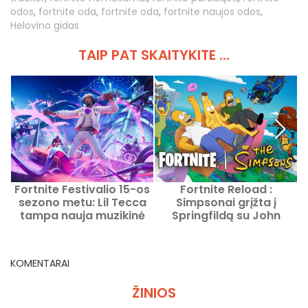
odos
,
fortnite oda
,
fortnite oda
,
fortnite naujos odos
,
Helovino gidas
TAIP PAT SKAITYKITE ...
Fortnite Festivalio 15-os
Fortnite Reload :
P
sezono metu: Lil Tecca
Simpsonai grįžta į
tampa nauja muzikinė
Springfildą su John
ž
ikona
Wicku
KOMENTARAI
ŽINIOS