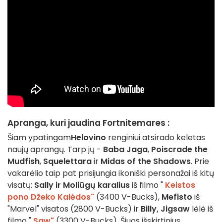
Apranga, kuri jaudina Fortnitemares :
Šiam ypatingam
Helovino
renginiui atsirado keletas
naujų aprangų. Tarp jų -
Baba Jaga
,
Poiscrade the
Mudfish
,
Squelettara
ir
Midas of the Shadows
. Prie
vakarėlio taip pat prisijungia ikoniški personažai iš kitų
visatų:
Sally ir Moliūgų karalius
iš filmo "
Keistos
pono Džeko Kalėdos"
(3400 V-Bucks),
Mefisto
iš
"Marvel" visatos (2800 V-Bucks) ir
Billy,
Jigsaw
lėlė iš
filmo "
Saw"
(3300 V-Bucks). Šiuos išskirtinius