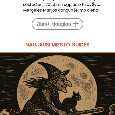
šeštadienį, 2026 m. rugpjūčio 15 d., Švč.
Mergelės Marijos dangun įėjimo dieną?
Žiūrėti daugiau
NAUJAUSI MIESTO GUIDĖS