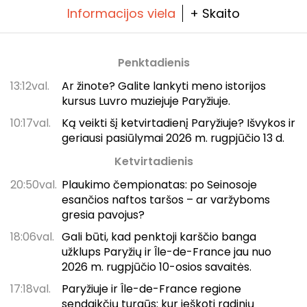
Informacijos viela
+ Skaito
Penktadienis
13:12val.
Ar žinote? Galite lankyti meno istorijos
kursus Luvro muziejuje Paryžiuje.
10:17val.
Ką veikti šį ketvirtadienį Paryžiuje? Išvykos ir
geriausi pasiūlymai 2026 m. rugpjūčio 13 d.
Ketvirtadienis
20:50val.
Plaukimo čempionatas: po Seinosoje
esančios naftos taršos – ar varžyboms
gresia pavojus?
18:06val.
Gali būti, kad penktoji karščio banga
užklups Paryžių ir Île-de-France jau nuo
2026 m. rugpjūčio 10-osios savaitės.
17:18val.
Paryžiuje ir Île-de-France regione
sendaikčių turgūs: kur ieškoti radinių