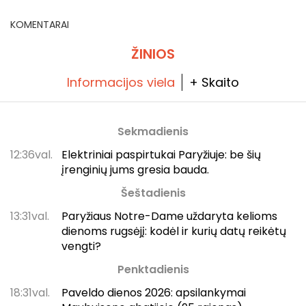
KOMENTARAI
ŽINIOS
Informacijos viela
+ Skaito
Sekmadienis
12:36val.
Elektriniai paspirtukai Paryžiuje: be šių
įrenginių jums gresia bauda.
Šeštadienis
13:31val.
Paryžiaus Notre-Dame uždaryta kelioms
dienoms rugsėjį: kodėl ir kurių datų reikėtų
vengti?
Penktadienis
18:31val.
Paveldo dienos 2026: apsilankymai