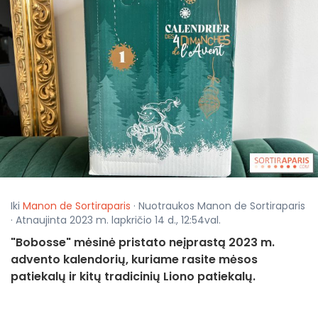
Iki
Manon de Sortiraparis
· Nuotraukos Manon de Sortiraparis
· Atnaujinta 2023 m. lapkričio 14 d., 12:54val.
"Bobosse" mėsinė pristato neįprastą 2023 m.
advento kalendorių, kuriame rasite mėsos
patiekalų ir kitų tradicinių Liono patiekalų.