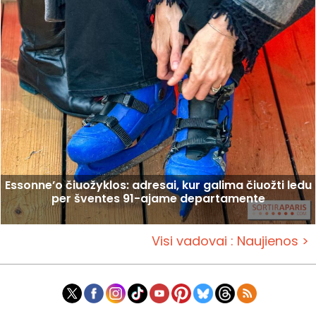
Essonne’o čiuožyklos: adresai, kur galima čiuožti ledu
per šventes 91-ajame departamente
Visi vadovai : Naujienos >