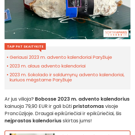
TAIP PAT SKAITYKITE
Geriausi 2023 m. advento kalendoriai Paryžiuje
2023 m. alaus advento kalendoriai
2023 m. šokolado ir saldumynų advento kalendoriai,
kuriuos mėgstame Paryžiuje
Ar jus vilioja?
Bobosse 2023 m. advento kalendorius
kainuoja 79,90 EUR ir gali būti
pristatomas
visoje
Prancūzijoje. Draugai epikūriečiai ir epikūriečiai, šis
neįprastas kalendorius
skirtas jums!