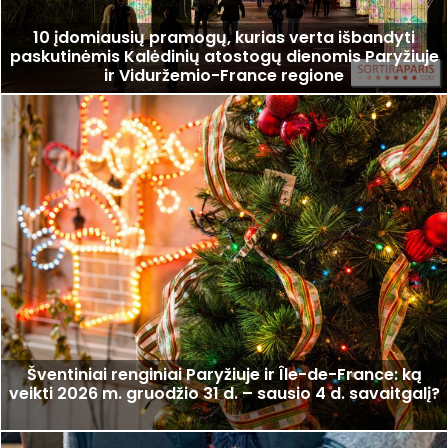
10 įdomiausių pramogų, kurias verta išbandyti
paskutinėmis Kalėdinių atostogų dienomis Paryžiuje
ir Viduržemio-France regione
Šventiniai renginiai Paryžiuje ir Île-de-France: ką
veikti 2026 m. gruodžio 31 d. – sausio 4 d. savaitgalį?