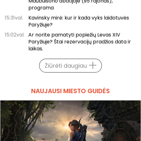
Maubuisono abatijoje (95 rajonas),
programa
15:31val.
Kavinsky mirė: kur ir kada vyks laidotuvės
Paryžiuje?
15:02val.
Ar norite pamatyti popiežių Levas XIV
Paryžiuje? Štai rezervacijų pradžios data ir
laikas.
Žiūrėti daugiau
NAUJAUSI MIESTO GUIDĖS