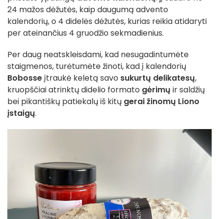
24 mažos dėžutės, kaip daugumą advento
kalendorių, o 4 didelės dėžutės, kurias reikia atidaryti
per ateinančius 4 gruodžio sekmadienius.
Per daug neatskleisdami, kad nesugadintumėte
staigmenos, turėtumėte žinoti, kad į kalendorių
Bobosse
įtraukė keletą savo
sukurtų delikatesų
,
kruopščiai atrinktų didelio formato
gėrimų
ir saldžių
bei pikantiškų patiekalų iš kitų
gerai žinomų Liono
įstaigų
.