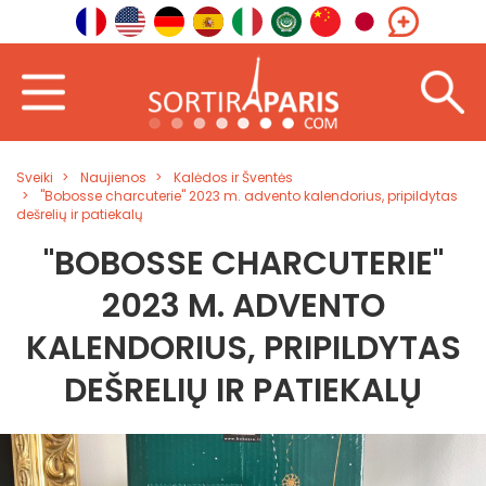
Sveiki
Naujienos
Kalėdos ir Šventės
"Bobosse charcuterie" 2023 m. advento kalendorius, pripildytas
dešrelių ir patiekalų
"BOBOSSE CHARCUTERIE"
2023 M. ADVENTO
KALENDORIUS, PRIPILDYTAS
DEŠRELIŲ IR PATIEKALŲ