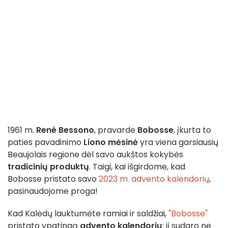
1961 m.
René Bessono
, pravarde
Bobosse
, įkurta to
paties pavadinimo
Liono mėsinė
yra viena garsiausių
Beaujolais regione dėl savo aukštos kokybės
tradicinių produktų
. Taigi, kai išgirdome, kad
Bobosse pristato savo
2023 m. advento kalendorių
,
pasinaudojome proga!
Kad Kalėdų lauktumėte ramiai ir saldžiai,
"Bobosse"
pristato ypatingą
advento kalendorių
: jį sudaro ne