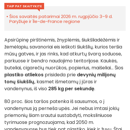
TAIP PAT SKAITYKITE
Šios savaitės patarimai 2026 m. rugpjūčio 3–9 d.
Paryžiuje ir Île-de-France regione
Apsirūpinę pirštinėmis, žnyplėmis, šiukšliadėžėmis ir
žemėlapiu, savanoriai eis ieškoti šiukšlių, kurios teršia
mūsų gatves, ir jas rinks, kad atkurtų švarą soduose,
parkuose ir bendro naudojimo teritorijose. Kaukės,
buteliai, cigarečių nuorūkos, popierius, maišeliai... Šios
plastiko atliekos
prisideda prie
devynių milijonų
tonų šiukšlių,
kasmet išmetamų į jūras ir
vandenynus, iš viso
285 kg per sekundę
.
80 proc. šios taršos patenka iš sausumos, o į
vandenynus ją perneša upės. Jei nebus imtasi jokių
priemonių šiam srautui sustabdyti, moksliniuose
tyrimuose prognozuojama, kad 2050 m.
vandenynuose bus tiek pat plastiko, kiek ir žuvų. Štai