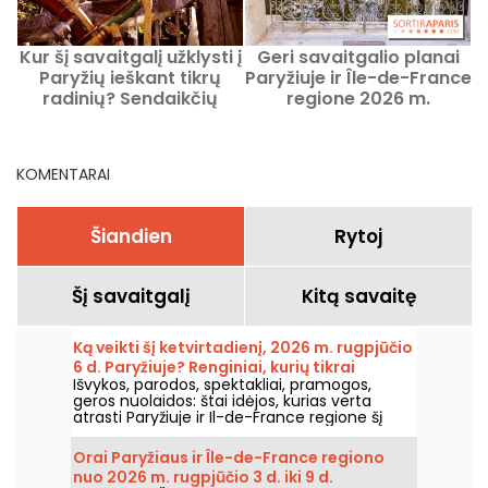
Kur šį savaitgalį užklysti į
Geri savaitgalio planai
K
Paryžių ieškant tikrų
Paryžiuje ir Île-de-France
radinių? Sendaikčių
regione 2026 m.
turgūs ir kiemo turgeliai
rugpjūčio 7–9 d.
nuo šeštadienio,
rugpjūčio 8 d. iki
KOMENTARAI
sekmadienio, rugpjūčio 9
d., 2026 m.
Šiandien
Rytoj
Šį savaitgalį
Kitą savaitę
Ką veikti šį ketvirtadienį, 2026 m. rugpjūčio
6 d. Paryžiuje? Renginiai, kurių tikrai
Išvykos, parodos, spektakliai, pramogos,
nereikėtų praleisti
geros nuolaidos: štai idėjos, kurias verta
atrasti Paryžiuje ir Il-de-France regione šį
ketvirtadienį, 2026 m. rugpjūčio 6 d.
Orai Paryžiaus ir Île-de-France regiono
nuo 2026 m. rugpjūčio 3 d. iki 9 d.