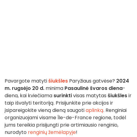
Pavargote matyti
šiukšles
Paryžiaus gatvėse?
2024
m. rugsėjo 20 d.
minima
Pasaulinė švaros diena
-
diena, kai kviečiama
surinkti
visas matytas
šiukšles
ir
taip išvalyti teritoriją. Prisijunkite prie akcijos ir
įsipareigokite vieną dieną saugoti
aplinką
. Renginiai
organizuojami visame Île-de-France regione, todėl
jums tereikia prisijungti prie artimiausio renginio,
nurodyto
renginių žemėlapyje
!