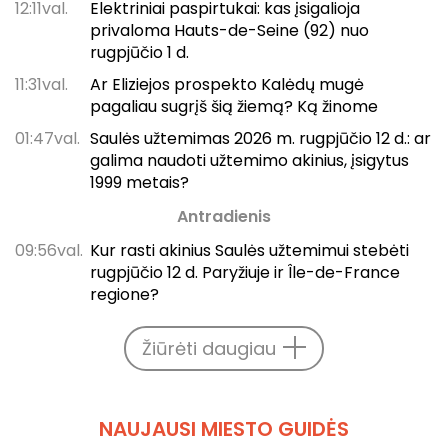
12:11val.
Elektriniai paspirtukai: kas įsigalioja
privaloma Hauts-de-Seine (92) nuo
rugpjūčio 1 d.
11:31val.
Ar Eliziejos prospekto Kalėdų mugė
pagaliau sugrįš šią žiemą? Ką žinome
01:47val.
Saulės užtemimas 2026 m. rugpjūčio 12 d.: ar
galima naudoti užtemimo akinius, įsigytus
1999 metais?
Antradienis
09:56val.
Kur rasti akinius Saulės užtemimui stebėti
rugpjūčio 12 d. Paryžiuje ir Île-de-France
regione?
Žiūrėti daugiau
NAUJAUSI MIESTO GUIDĖS