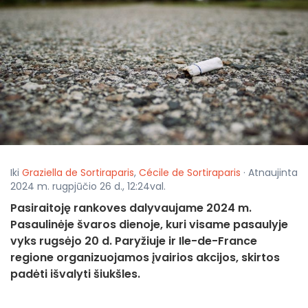
Iki
Graziella de Sortiraparis
,
Cécile de Sortiraparis
· Atnaujinta
2024 m. rugpjūčio 26 d., 12:24val.
Pasiraitoję rankoves dalyvaujame 2024 m.
Pasaulinėje švaros dienoje, kuri visame pasaulyje
vyks rugsėjo 20 d. Paryžiuje ir Ile-de-France
regione organizuojamos įvairios akcijos, skirtos
padėti išvalyti šiukšles.