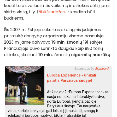
kodėl taip svarbu imtis veiksmų ir atliekas dėti į joms
skirtą vietą, t. y. į
šiukšliadėžes,
ir kasdien būti
budriems.
Šis 2007 m. Estijoje sukurtas ekologinis judėjimas
pritraukė daugybę organizacijų visame pasaulyje.
2023 m. jame dalyvavo
19 mln. žmonių
191 šalyje!
Prancūzijoje buvo surinkta daugiau kaip 990 tonų
atliekų, įskaitant
10 mln.
išmestų
cigarečių nuorūkų
.