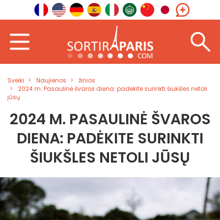
Sveiki
Naujienos
žinios
2024 m. Pasaulinė švaros diena: padėkite surinkti šiukšles netoli
jūsų
2024 M. PASAULINĖ ŠVAROS
DIENA: PADĖKITE SURINKTI
ŠIUKŠLES NETOLI JŪSŲ