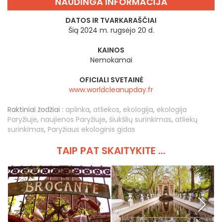
NAUDINGA INFORMACIJA
DATOS IR TVARKARAŠČIAI
Šią 2024 m. rugsėjo 20 d.
KAINOS
Nemokamai
OFICIALI SVETAINĖ
www.worldcleanupday.fr
Raktiniai žodžiai :
aplinka
,
atliekos
,
ekologija
,
ekologija
Paryžiuje
,
naujienos Paryžiuje
,
šiukšlių surinkimas
,
atliekų
surinkimas
,
Paryžiaus ekologinis gidas
TAIP PAT SKAITYKITE ...