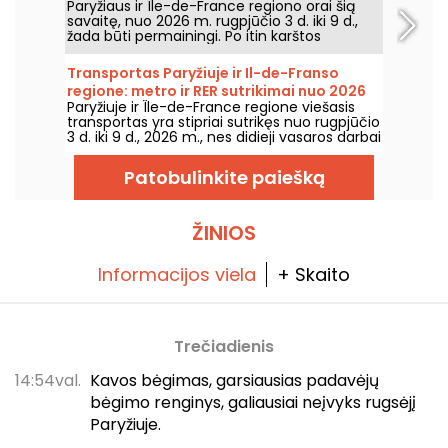
Paryžiaus ir Île-de-France regiono orai šią
savaitę, nuo 2026 m. rugpjūčio 3 d. iki 9 d.,
žada būti permainingi. Po itin karštos
pirmadienio, kai buvo rizika perkūnijų,
temperatūros laikysis palaipsniui kris, kol grįš
Transportas Paryžiuje ir Il-de-Franso
šiltesnis ir saulėtas oras savaitgalį.
regione: metro ir RER sutrikimai nuo 2026
Paryžiuje ir Île-de-France regione viešasis
m. rugpjūčio 3 d. iki 9 d.
transportas yra stipriai sutrikęs nuo rugpjūčio
3 d. iki 9 d., 2026 m., nes didieji vasaros darbai
itin smarkiai paveikia kai kurias linijas,
praneša RATP ir SNCF.
Patobulinkite paiešką
ŽINIOS
Informacijos viela
+ Skaito
Trečiadienis
14:54val.
Kavos bėgimas, garsiausias padavėjų
bėgimo renginys, galiausiai neįvyks rugsėjį
Paryžiuje.