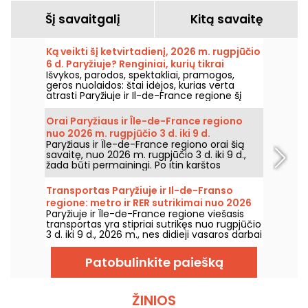
Šį savaitgalį
Kitą savaitę
Ką veikti šį ketvirtadienį, 2026 m. rugpjūčio
6 d. Paryžiuje? Renginiai, kurių tikrai
Išvykos, parodos, spektakliai, pramogos,
nereikėtų praleisti
geros nuolaidos: štai idėjos, kurias verta
atrasti Paryžiuje ir Il-de-France regione šį
ketvirtadienį, 2026 m. rugpjūčio 6 d.
Orai Paryžiaus ir Île-de-France regiono
nuo 2026 m. rugpjūčio 3 d. iki 9 d.
Paryžiaus ir Île-de-France regiono orai šią
savaitę, nuo 2026 m. rugpjūčio 3 d. iki 9 d.,
žada būti permainingi. Po itin karštos
pirmadienio, kai buvo rizika perkūnijų,
temperatūros laikysis palaipsniui kris, kol grįš
Transportas Paryžiuje ir Il-de-Franso
šiltesnis ir saulėtas oras savaitgalį.
regione: metro ir RER sutrikimai nuo 2026
Paryžiuje ir Île-de-France regione viešasis
m. rugpjūčio 3 d. iki 9 d.
transportas yra stipriai sutrikęs nuo rugpjūčio
3 d. iki 9 d., 2026 m., nes didieji vasaros darbai
itin smarkiai paveikia kai kurias linijas,
praneša RATP ir SNCF.
Patobulinkite paiešką
ŽINIOS