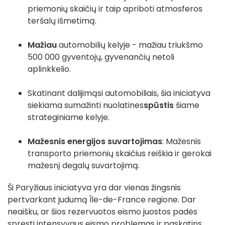
priemonių skaičių ir taip apriboti atmosferos
teršalų išmetimą.
Mažiau
automobilių kelyje - mažiau triukšmo
500 000 gyventojų, gyvenančių netoli
aplinkkelio.
Skatinant dalijimąsi automobiliais, šia iniciatyva
siekiama sumažinti nuolatines
spūstis
šiame
strateginiame kelyje.
Mažesnis energijos suvartojimas
: Mažesnis
transporto priemonių skaičius reiškia ir gerokai
mažesnį degalų suvartojimą.
Ši Paryžiaus iniciatyva yra dar vienas žingsnis
pertvarkant judumą Île-de-France regione. Dar
neaišku, ar šios rezervuotos eismo juostos padės
spręsti intensyvaus eismo problemas ir paskatins