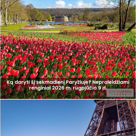
Ką daryti šį sekmadienį Paryžiuje? Nepraleidžiami
renginiai 2026 m. rugpjūčio 9 d.