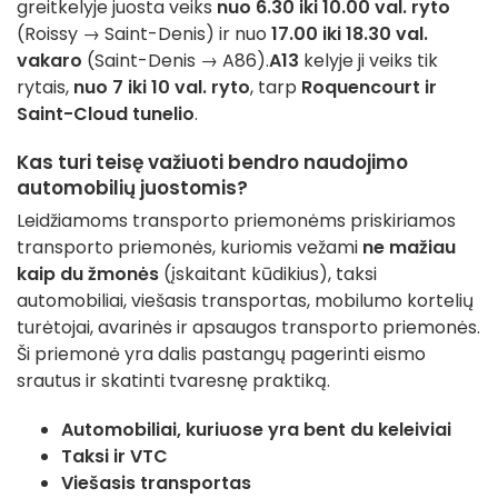
greitkelyje juosta veiks
nuo 6.30 iki 10.00 val. ryto
(Roissy → Saint-Denis) ir nuo
17.00 iki 18.30 val.
vakaro
(Saint-Denis → A86).
A13
kelyje ji veiks tik
rytais,
nuo 7 iki 10 val. ryto
, tarp
Roquencourt ir
Saint-Cloud tunelio
.
Kas turi teisę važiuoti bendro naudojimo
automobilių juostomis?
Leidžiamoms transporto priemonėms priskiriamos
transporto priemonės, kuriomis vežami
ne mažiau
kaip du žmonės
(įskaitant kūdikius), taksi
automobiliai, viešasis transportas, mobilumo kortelių
turėtojai, avarinės ir apsaugos transporto priemonės.
Ši priemonė yra dalis pastangų pagerinti eismo
srautus ir skatinti tvaresnę praktiką.
Automobiliai, kuriuose yra bent du keleiviai
Taksi ir VTC
Viešasis transportas