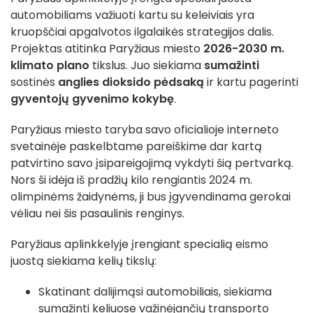
automobiliams važiuoti kartu su keleiviais yra
kruopščiai apgalvotos ilgalaikės strategijos dalis.
Projektas atitinka Paryžiaus miesto
2026-2030 m.
klimato plano
tikslus. Juo siekiama
sumažinti
sostinės
anglies dioksido pėdsaką
ir kartu pagerinti
gyventojų gyvenimo kokybę
.
Paryžiaus miesto taryba savo oficialioje interneto
svetainėje paskelbtame pareiškime dar kartą
patvirtino savo įsipareigojimą vykdyti šią pertvarką.
Nors ši idėja iš pradžių kilo rengiantis 2024 m.
olimpinėms žaidynėms, ji bus įgyvendinama gerokai
vėliau nei šis pasaulinis renginys.
Paryžiaus aplinkkelyje įrengiant specialią eismo
juostą siekiama kelių tikslų:
Skatinant dalijimąsi automobiliais, siekiama
sumažinti keliuose važinėjančių transporto