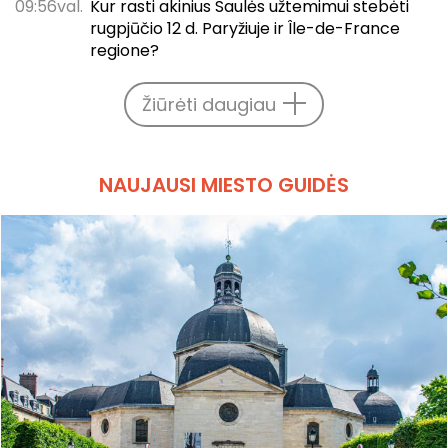
09:56val.
Kur rasti akinius Saulės užtemimui stebėti
rugpjūčio 12 d. Paryžiuje ir Île-de-France
regione?
Žiūrėti daugiau
NAUJAUSI MIESTO GUIDĖS