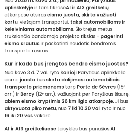
Nuo
2025 m. kovo 3 d., pirmadienio,
Paryžiaus
aplinkkelyje
ir tam tikrose
A1 ir A13 greitkelių
atkarpose atsiras
eismo juosta, skirta važiuoti
kartu
, viešajam transportui,
taksi automobiliams ir
keleiviniams automobiliams
. Šio trejus metus
truksiančio bandomojo projekto tikslas -
pagerinti
eismo srautus
ir paskatinti naudotis bendromis
transporto rūšimis.
Kur ir kada bus įrengtos bendro eismo juostos?
Nuo kovo 3 d. 7 val. ryto
kairioji
Paryžiaus aplinkkelio
eismo
juosta
bus
skirta dalijimosi automobiliais
transporto priemonėms
tarp
Porte de Sèvres
(15ᵉ
arr.) ir
Bercy
(12ᵉ arr.), važiuojant per Paryžiaus šiaurę,
abiem eismo kryptimis
26 km ilgio atkarpoje
. Ji bus
aktyvuota piko metu
, nuo
7 iki 10.30 val
. ryto ir nuo
16 iki 20 val.
vakaro.
A1 ir A13 greitkeliuose
taisyklės bus panašios.
A1