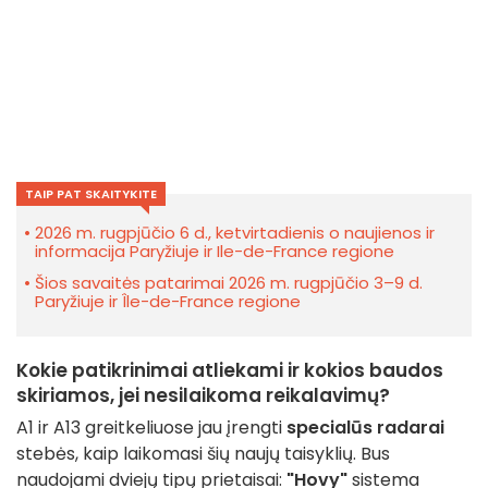
TAIP PAT SKAITYKITE
2026 m. rugpjūčio 6 d., ketvirtadienis o naujienos ir
informacija Paryžiuje ir Ile-de-France regione
Šios savaitės patarimai 2026 m. rugpjūčio 3–9 d.
Paryžiuje ir Île-de-France regione
Kokie patikrinimai atliekami ir kokios baudos
skiriamos, jei nesilaikoma reikalavimų?
A1 ir A13 greitkeliuose jau įrengti
specialūs radarai
stebės, kaip laikomasi šių naujų taisyklių. Bus
naudojami dviejų tipų prietaisai:
"Hovy"
sistema