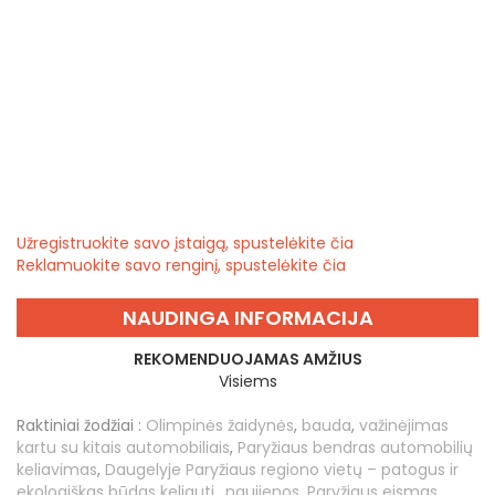
Užregistruokite savo įstaigą, spustelėkite čia
Reklamuokite savo renginį, spustelėkite čia
NAUDINGA INFORMACIJA
REKOMENDUOJAMAS AMŽIUS
Visiems
Raktiniai žodžiai :
Olimpinės žaidynės
,
bauda
,
važinėjimas
kartu su kitais automobiliais
,
Paryžiaus bendras automobilių
keliavimas
,
Daugelyje Paryžiaus regiono vietų – patogus ir
ekologiškas būdas keliauti.
,
naujienos
,
Paryžiaus eismas
,