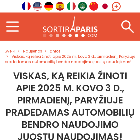
Sveiki
Naujienos
žinios
Viskas, ką reikia žinoti apie 2025 m. kovo 3 d., pirmadienį, Paryžiuje
pradedamas automobilių bendro naudojimo juostų naudojimas!
VISKAS, KĄ REIKIA ŽINOTI
APIE 2025 M. KOVO 3 D.,
PIRMADIENĮ, PARYŽIUJE
PRADEDAMAS AUTOMOBILIŲ
BENDRO NAUDOJIMO
JUOSTŲ NAUDOJIMAS!