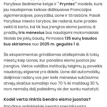
Paryžiaus žiediniame kelyje ir "
Pryntec"
modelis, kuris
jau naudojamas keliose didžiausiose Prancūzijos
aglomeracijose, pavyzdžiui, Lione ir Strasbūre. Pasak
Paryžiaus miesto tarybos, šie radarai, kurie pradės
veikti iš karto, kai tik bus įrengtos eismo juostos, iš
pradžių
tris mėnesius
bus naudojami mokomaisiais
tikslais be jokių baudų. Pirmosios
135 eurų baudos
bus skiriamos
nuo
2025 m. gegužės 1 d.
Šis eksperimentas grindžiamas atsiliepimais iš tokių
miestų kaip Lionas, kur panašios eismo juostos jau
įrengtos. Vietos valdžios institucijų teigimu, jų poveikis
naudotojų elgsenai yra didelis. Lione dėl automobilių
dalijimosi radarų vos per kelis mėnesius sukčiavimo
atvejų skaičius sumažėjo nuo 70 % iki maždaug 30 %,
nors nemažą dalį pažeidimų vis dar sunku nustatyti.
Kodėl verta rinktis bendro eismo juostas?
Paryžiaus aplinkkelyje įrengta speciali juosta