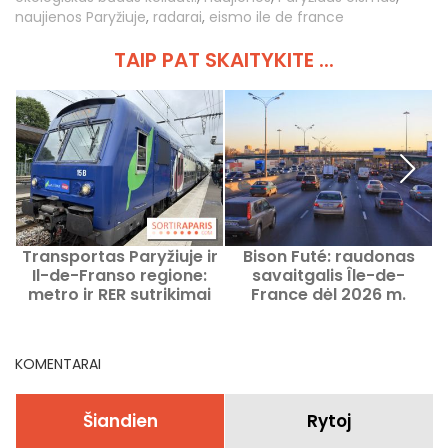
naujienos Paryžiuje
,
radarai
,
eismo ile de france
TAIP PAT SKAITYKITE ...
Transportas Paryžiuje ir
Bison Futé: raudonas
K
Il-de-Franso regione:
savaitgalis Île-de-
m
metro ir RER sutrikimai
France dėl 2026 m.
nuo 2026 m. rugpjūčio 3
vasaros atostogų
n
d. iki 9 d.
pradžios
KOMENTARAI
Šiandien
Rytoj