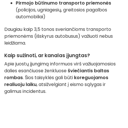
Pirmojo būtinumo transporto priemonės
(policijos, ugniagesių, greitosios pagalbos
automobiliai)
Daugiau kaip 3,5 tonos sveriančioms transporto
priemonėms (išskyrus autobusus) važiuoti nebus
leidžiama.
Kaip sužinoti, ar kanalas įjungtas?
Apie juostų įjungimą informuos virš važiuojamosios
dalies esančiuose ženkluose
šviečiantis baltas
rombas
. Šios taisyklės gali būti
koreguojamos
realiuoju laiku
, atsižvelgiant į eismo sąlygas ir
galimus incidentus.