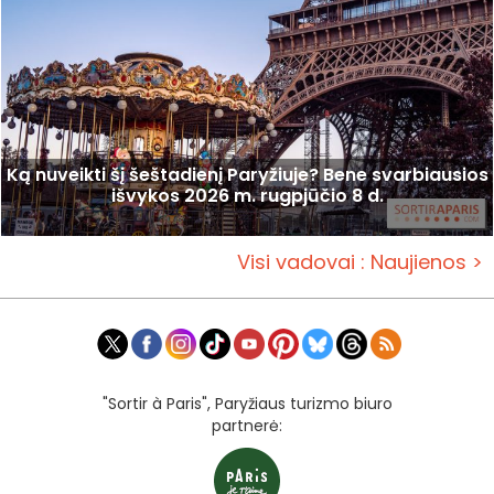
Ką nuveikti šį šeštadienį Paryžiuje? Bene svarbiausios
išvykos 2026 m. rugpjūčio 8 d.
Visi vadovai : Naujienos >
"Sortir à Paris", Paryžiaus turizmo biuro
partnerė: