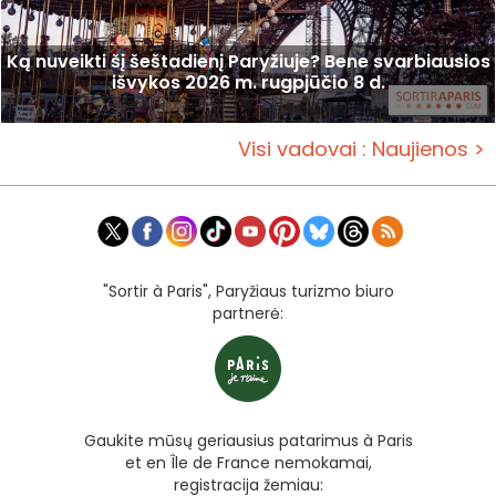
Ką nuveikti šį šeštadienį Paryžiuje? Bene svarbiausios
išvykos 2026 m. rugpjūčio 8 d.
Visi vadovai : Naujienos >
"Sortir à Paris", Paryžiaus turizmo biuro
partnerė:
Gaukite mūsų geriausius patarimus à Paris
et en Île de France nemokamai,
registracija žemiau: