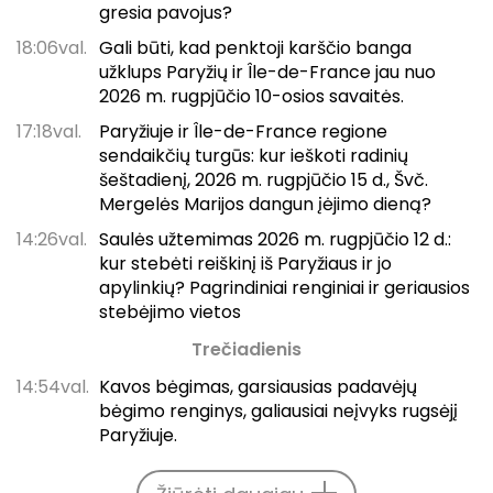
gresia pavojus?
18:06val.
Gali būti, kad penktoji karščio banga
užklups Paryžių ir Île-de-France jau nuo
2026 m. rugpjūčio 10-osios savaitės.
17:18val.
Paryžiuje ir Île-de-France regione
sendaikčių turgūs: kur ieškoti radinių
šeštadienį, 2026 m. rugpjūčio 15 d., Švč.
Mergelės Marijos dangun įėjimo dieną?
14:26val.
Saulės užtemimas 2026 m. rugpjūčio 12 d.:
kur stebėti reiškinį iš Paryžiaus ir jo
apylinkių? Pagrindiniai renginiai ir geriausios
stebėjimo vietos
Trečiadienis
14:54val.
Kavos bėgimas, garsiausias padavėjų
bėgimo renginys, galiausiai neįvyks rugsėjį
Paryžiuje.