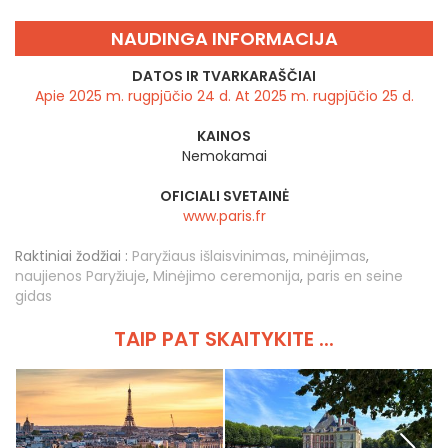
NAUDINGA INFORMACIJA
DATOS IR TVARKARAŠČIAI
Apie 2025 m. rugpjūčio 24 d. At 2025 m. rugpjūčio 25 d.
KAINOS
Nemokamai
OFICIALI SVETAINĖ
www.paris.fr
Raktiniai žodžiai :
Paryžiaus išlaisvinimas
,
minėjimas
,
naujienos Paryžiuje
,
Minėjimo ceremonija
,
paris en seine
gidas
TAIP PAT SKAITYKITE ...