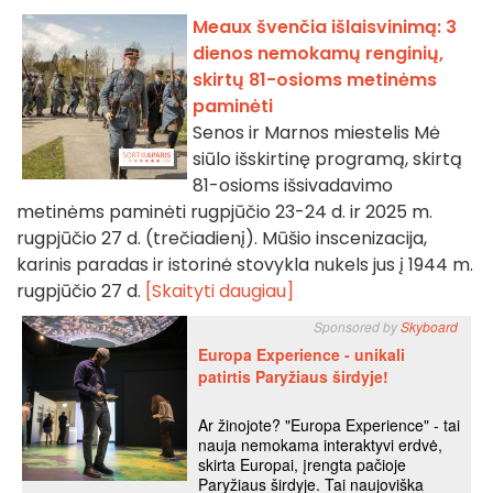
Meaux švenčia išlaisvinimą: 3
dienos nemokamų renginių,
skirtų 81-osioms metinėms
paminėti
Senos ir Marnos miestelis Mė
siūlo išskirtinę programą, skirtą
81-osioms išsivadavimo
metinėms paminėti rugpjūčio 23-24 d. ir 2025 m.
rugpjūčio 27 d. (trečiadienį). Mūšio inscenizacija,
karinis paradas ir istorinė stovykla nukels jus į 1944 m.
rugpjūčio 27 d.
[Skaityti daugiau]