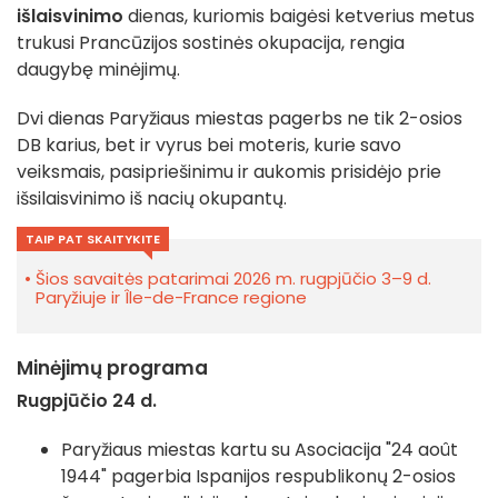
išlaisvinimo
dienas, kuriomis baigėsi ketverius metus
trukusi Prancūzijos sostinės okupacija, rengia
daugybę minėjimų.
Dvi dienas Paryžiaus miestas pagerbs ne tik 2-osios
DB karius, bet ir vyrus bei moteris, kurie savo
veiksmais, pasipriešinimu ir aukomis prisidėjo prie
išsilaisvinimo iš nacių okupantų.
TAIP PAT SKAITYKITE
Šios savaitės patarimai 2026 m. rugpjūčio 3–9 d.
Paryžiuje ir Île-de-France regione
Minėjimų programa
Rugpjūčio 24 d.
Paryžiaus miestas kartu su Asociacija "24 août
1944" pagerbia Ispanijos respublikonų 2-osios