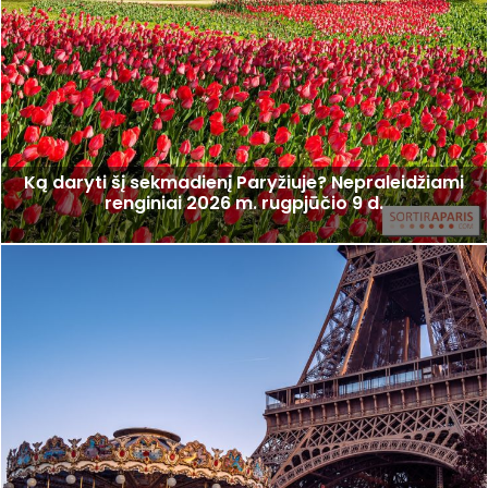
Ką daryti šį sekmadienį Paryžiuje? Nepraleidžiami
renginiai 2026 m. rugpjūčio 9 d.