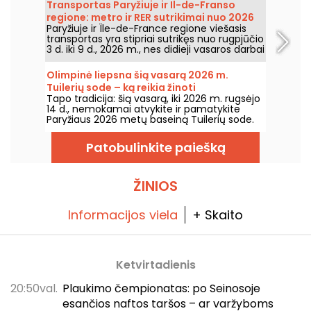
Transportas Paryžiuje ir Il-de-Franso
šiltesnis ir saulėtas oras savaitgalį.
regione: metro ir RER sutrikimai nuo 2026
Paryžiuje ir Île-de-France regione viešasis
m. rugpjūčio 3 d. iki 9 d.
transportas yra stipriai sutrikęs nuo rugpjūčio
3 d. iki 9 d., 2026 m., nes didieji vasaros darbai
itin smarkiai paveikia kai kurias linijas,
praneša RATP ir SNCF.
Olimpinė liepsna šią vasarą 2026 m.
Tuilerių sode – ką reikia žinoti
Tapo tradicija: šią vasarą, iki 2026 m. rugsėjo
14 d., nemokamai atvykite ir pamatykite
Paryžiaus 2026 metų baseiną Tuilerių sode.
Patobulinkite paiešką
ŽINIOS
Informacijos viela
+ Skaito
Ketvirtadienis
20:50val.
Plaukimo čempionatas: po Seinosoje
esančios naftos taršos – ar varžyboms