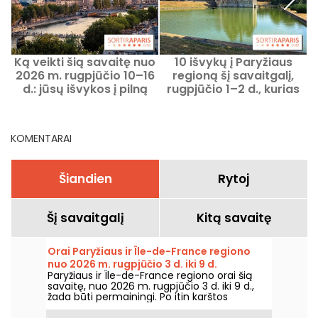
Ką veikti šią savaitę nuo
10 išvykų į Paryžiaus
2026 m. rugpjūčio 10–16
regioną šį savaitgalį,
d.: jūsų išvykos į pilną
rugpjūčio 1–2 d., kurias
savaitę Paryžiuje
galima įgyvendinti su
Navigo kortele
KOMENTARAI
Šiandien
Rytoj
Šį savaitgalį
Kitą savaitę
Orai Paryžiaus ir Île-de-France regiono
nuo 2026 m. rugpjūčio 3 d. iki 9 d.
Paryžiaus ir Île-de-France regiono orai šią
savaitę, nuo 2026 m. rugpjūčio 3 d. iki 9 d.,
žada būti permainingi. Po itin karštos
pirmadienio, kai buvo rizika perkūnijų,
temperatūros laikysis palaipsniui kris, kol grįš