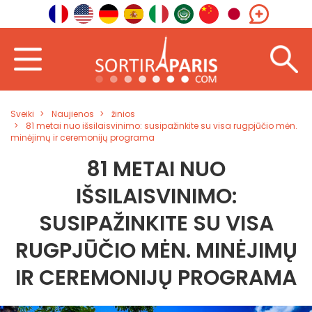
Sveiki
Naujienos
žinios
81 metai nuo išsilaisvinimo: susipažinkite su visa rugpjūčio mėn.
minėjimų ir ceremonijų programa
81 METAI NUO
IŠSILAISVINIMO:
SUSIPAŽINKITE SU VISA
RUGPJŪČIO MĖN. MINĖJIMŲ
IR CEREMONIJŲ PROGRAMA