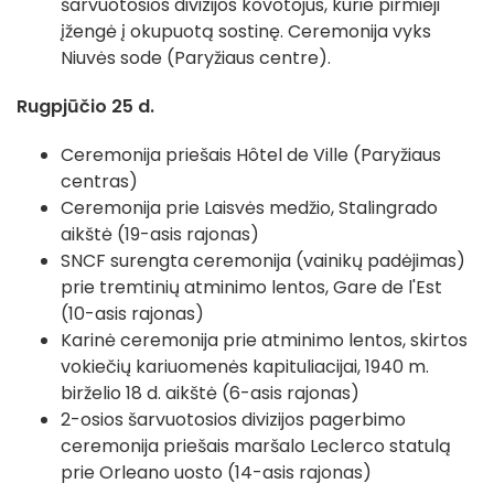
šarvuotosios divizijos kovotojus, kurie pirmieji
įžengė į okupuotą sostinę. Ceremonija vyks
Niuvės sode (Paryžiaus centre).
Rugpjūčio 25 d.
Ceremonija priešais Hôtel de Ville (Paryžiaus
centras)
Ceremonija prie Laisvės medžio, Stalingrado
aikštė (19-asis rajonas)
SNCF surengta ceremonija (vainikų padėjimas)
prie tremtinių atminimo lentos, Gare de l'Est
(10-asis rajonas)
Karinė ceremonija prie atminimo lentos, skirtos
vokiečių kariuomenės kapituliacijai, 1940 m.
birželio 18 d. aikštė (6-asis rajonas)
2-osios šarvuotosios divizijos pagerbimo
ceremonija priešais maršalo Leclerco statulą
prie Orleano uosto (14-asis rajonas)