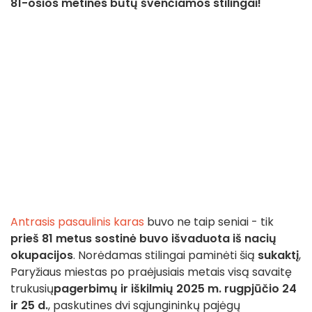
81-osios metinės būtų švenčiamos stilingai!
Antrasis pasaulinis karas
buvo ne taip seniai - tik
prieš 81 metus sostinė buvo išvaduota iš nacių
okupacijos
. Norėdamas stilingai paminėti šią
sukaktį
,
Paryžiaus miestas po praėjusiais metais visą savaitę
trukusių
pagerbimų ir iškilmių
2025 m. rugpjūčio 24
ir 25 d.
, paskutines dvi sąjungininkų pajėgų