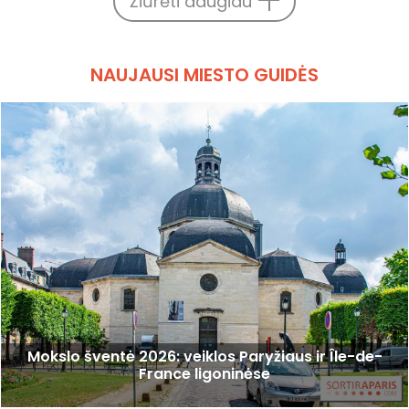
Žiūrėti daugiau
NAUJAUSI MIESTO GUIDĖS
Mokslo šventė 2026: veiklos Paryžiaus ir Île-de-
France ligoninėse