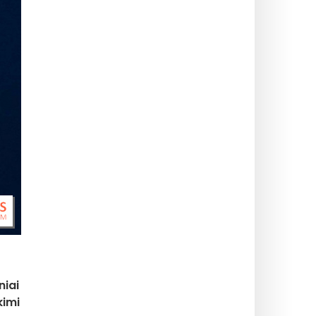
niai
kimi