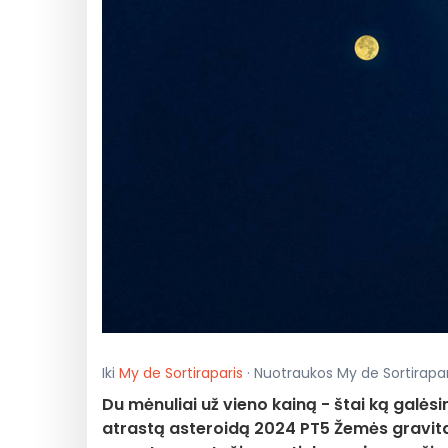
Iki
My de Sortiraparis
· Nuotraukos My de Sortirapari
Du mėnuliai už vieno kainą - štai ką galės
atrastą asteroidą 2024 PT5 Žemės gravitaci