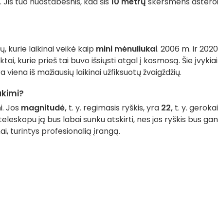
. Jis tuo nuostabesnis, kad šis
10 metrų
skersmens astero
, kurie laikinai veikė kaip
mini mėnuliukai
. 2006 m. ir 202
i, kurie prieš tai buvo išsiųsti atgal į kosmosą. Šie įvykiai
a viena iš mažiausių laikinai užfiksuotų žvaigždžių.
akimi?
i. Jos
magnitudė,
t. y. regimasis ryškis, yra
22,
t. y. gerokai
 teleskopu ją bus labai sunku atskirti, nes jos ryškis bus ga
i, turintys profesionalią įrangą.