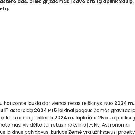
steroidas, prieš grįždamas į savo orbitą aplink Saulę,
etą.
u horizonte laukia dar vienas retas reiškinys. Nuo
2024 m.
ulį"
: asteroidą
2024 PT5
laikinai pagaus Žemės gravitacija
tas orbitoje išliks iki
2024 m. lapkričio 25 d.
, o paskui g
ematomas, vis dėlto tai retas mokslinis įvykis. Astronomai
us laikinus palydovus, kuriuos Žemė yra užfiksavusi praeity