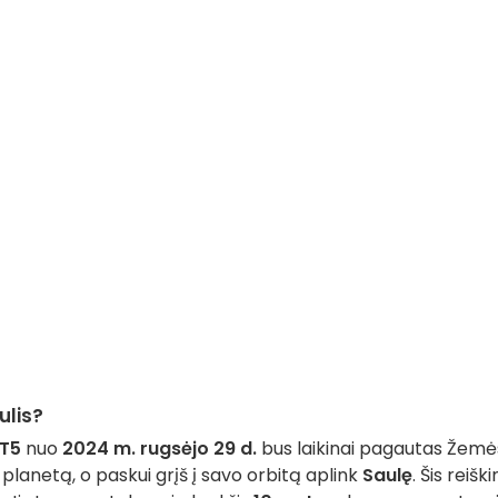
ulis?
T5
nuo
2024 m. rugsėjo 29 d.
bus laikinai pagautas Žemė
planetą, o paskui grįš į savo orbitą aplink
Saulę
. Šis reišk