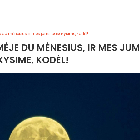
e du mėnesius, ir mes jums pasakysime, kodėl!
ĖJE DU MĖNESIUS, IR MES JU
YSIME, KODĖL!