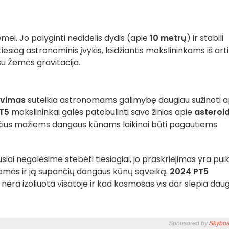
ei. Jo palyginti nedidelis dydis (apie
10 metrų
) ir stabili
iesiog astronominis įvykis, leidžiantis mokslininkams iš arti
su Žemės gravitacija.
avimas
suteikia astronomams galimybę daugiau sužinoti a
T5
mokslininkai galės patobulinti savo žinias apie
asteroi
nčius mažiems dangaus kūnams laikinai būti pagautiems
usiai negalėsime stebėti tiesiogiai, jo praskriejimas yra puik
emės ir ją supančių dangaus kūnų sąveiką.
2024 PT5
ėra izoliuota visatoje ir kad kosmosas vis dar slepia dau