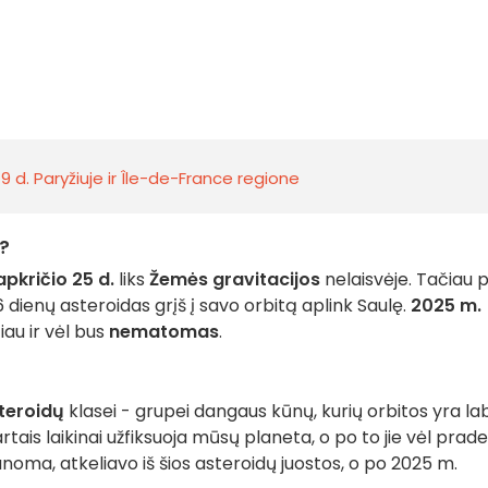
 d. Paryžiuje ir Île-de-France regione
e?
apkričio 25 d.
liks
Žemės gravitacijos
nelaisvėje. Tačiau 
6 dienų asteroidas grįš į savo orbitą aplink Saulę.
2025 m.
čiau ir vėl bus
nematomas
.
teroidų
klasei - grupei dangaus kūnų, kurių orbitos yra la
ais laikinai užfiksuoja mūsų planeta, o po to jie vėl prad
oma, atkeliavo iš šios asteroidų juostos, o po 2025 m.