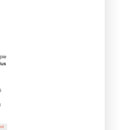
pie
dus
i
g