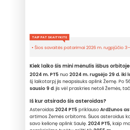
TAIP PAT SKAITYKITE
Šios savaitės patarimai 2026 m. rugpjūčio 3–9
Kiek laiko šis mini mėnulis išbus orbitoj
2024 m. PT5
nuo
2024 m. rugsėjo 29 d. iki l
šį laikotarpį jis neapsisuks aplink Žemę. Po 5
sausio 9 d
. jis vėl praskries netoli Žemės, ta
Iš kur atsirado šis asteroidas?
Asteroidas
2024 PT5
priklauso
Ardžunos as
artimos Žemės orbitoms. Šiuos asteroidus kart
savo kelionę aplink Saulę.
2024 PT5,
kaip man