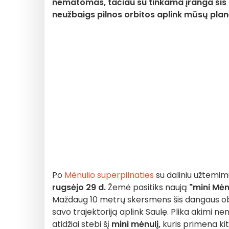
nematomas, tačiau su tinkama įranga šis a
neužbaigs pilnos orbitos aplink mūsų plan
Po
Mėnulio superpilnaties
su daliniu užtemim
rugsėjo 29 d.
Žemė pasitiks naują
"mini Mėn
Maždaug 10 metrų skersmens šis dangaus objek
savo trajektoriją aplink Saulę. Plika akimi n
atidžiai stebi šį
mini mėnulį,
kuris primena kit