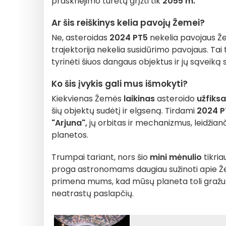
praskriejimo turėtų grįžti tik
2055 m.
Ar šis reiškinys kelia pavojų Žemei?
Ne, asteroidas
2024 PT5
nekelia pavojaus Žem
trajektorija nekelia susidūrimo pavojaus. Tai t
tyrinėti šiuos dangaus objektus ir jų sąveiką 
Ko šis įvykis gali mus išmokyti?
Kiekvienas Žemės
laikinas
asteroido
užfiks
šių objektų sudėtį ir elgseną. Tirdami
2024 P
"Arjuna",
jų orbitas ir mechanizmus, leidžia
planetos.
Trumpai tariant, nors šio
mini mėnulio
tikria
proga astronomams daugiau sužinoti apie Ž
primena mums, kad mūsų planeta toli gražu n
neatrastų paslapčių.