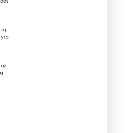
idas
0 m.
 yra
 už
na