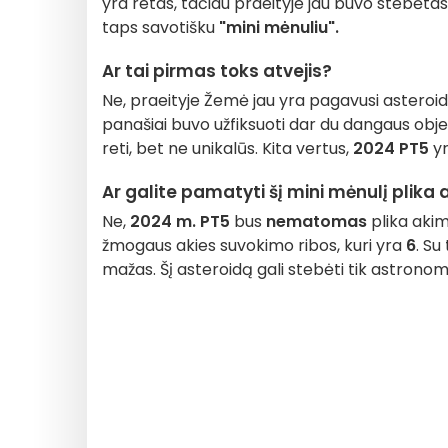
yra retas, tačiau praeityje jau buvo stebėtas
taps savotišku
"mini mėnuliu".
Ar tai pirmas toks atvejis?
Ne, praeityje Žemė jau yra pagavusi asteroidų
panašiai buvo užfiksuoti dar du dangaus objekta
reti, bet ne unikalūs. Kita vertus,
2024 PT5
yr
Ar galite pamatyti šį mini mėnulį plika 
Ne,
2024 m. PT5
bus
nematomas
plika akim
žmogaus akies suvokimo ribos, kuri yra
6
. Su
mažas. Šį asteroidą gali stebėti tik astronoma