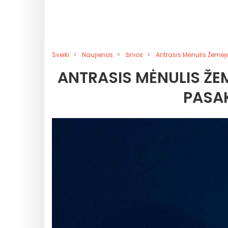
Sveiki
Naujienos
žinios
Antrasis Mėnulis Žemėj
ANTRASIS MĖNULIS ŽEM
PASAK