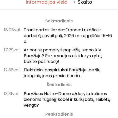
Informacijos viela
+ Skaito
Sekmadienis
18:08val.
Transportas Île-de-France: trikdžiai ir
darbai šį savaitgalį, 2026 m. rugpjūčio 15–16
d.
17:29val.
Ar norite pamatyti popiežių Leono XIV
Paryžiuje? Rezervacijos atsidarys rytoj,
būkite pasiruošę!
12:36val.
Elektriniai paspirtukai Paryžiuje: be šių
įrenginių jums gresia bauda.
Šeštadienis
13:31val.
Paryžiaus Notre-Dame uždaryta kelioms
dienoms rugsėjį: kodėl ir kurių datų reikėtų
vengti?
Penktadienis