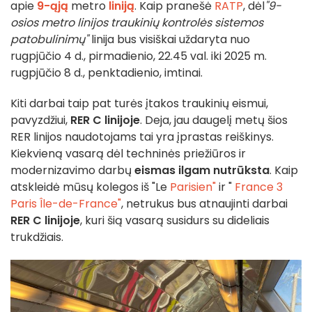
apie
9-ąją
metro
liniją
. Kaip pranešė
RATP
, dėl
"9-
osios metro linijos traukinių kontrolės sistemos
patobulinimų"
linija bus visiškai uždaryta nuo
rugpjūčio 4 d., pirmadienio, 22.45 val. iki 2025 m.
rugpjūčio 8 d., penktadienio, imtinai.
Kiti darbai taip pat turės įtakos traukinių eismui,
pavyzdžiui,
RER C linijoje
. Deja, jau daugelį metų šios
RER linijos naudotojams tai yra įprastas reiškinys.
Kiekvieną vasarą dėl techninės priežiūros ir
modernizavimo darbų
eismas ilgam nutrūksta
. Kaip
atskleidė mūsų kolegos iš "Le
Parisien"
ir "
France 3
Paris Île-de-France"
, netrukus bus atnaujinti darbai
RER C linijoje
, kuri šią vasarą susidurs su dideliais
trukdžiais.