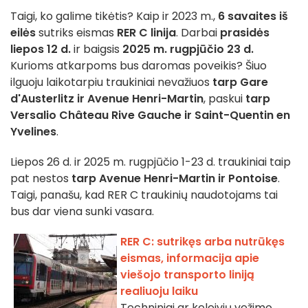
Taigi, ko galime tikėtis? Kaip ir 2023 m.,
6 savaites iš
eilės
sutriks eismas
RER C linija
. Darbai
prasidės
liepos 12 d.
ir baigsis
2025 m. rugpjūčio 23 d.
Kurioms atkarpoms bus daromas poveikis? Šiuo
ilguoju laikotarpiu traukiniai nevažiuos
tarp Gare
d'Austerlitz ir Avenue Henri-Martin
, paskui
tarp
Versalio Château Rive Gauche ir Saint-Quentin en
Yvelines
.
Liepos 26 d. ir 2025 m. rugpjūčio 1-23 d. traukiniai taip
pat nestos
tarp Avenue Henri-Martin ir Pontoise
.
Taigi, panašu, kad RER C traukinių naudotojams tai
bus dar viena sunki vasara.
RER C: sutrikęs arba nutrūkęs
eismas, informacija apie
viešojo transporto liniją
realiuoju laiku
Techniniai ar keleivių vežimo