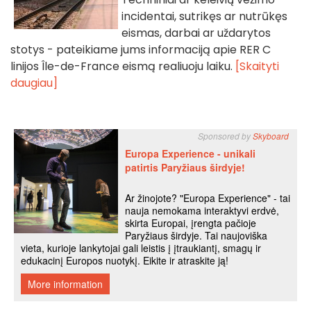
incidentai, sutrikęs ar nutrūkęs
eismas, darbai ar uždarytos
stotys - pateikiame jums informaciją apie RER C
linijos Île-de-France eismą realiuoju laiku.
[Skaityti
daugiau]