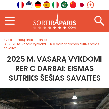
Sveiki
Naujienos
žinios
2025 m. vasarą vykdomi RER C darbai: eismas sutriks šešias
savaites
2025 M. VASARĄ VYKDOMI
RER C DARBAI: EISMAS
SUTRIKS ŠEŠIAS SAVAITES