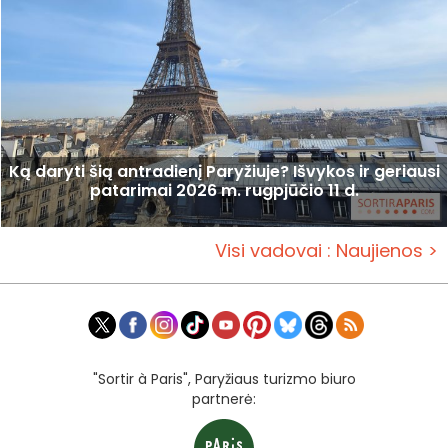
Ką daryti šią antradienį Paryžiuje? Išvykos ir geriausi
patarimai 2026 m. rugpjūčio 11 d.
Visi vadovai : Naujienos >
"Sortir à Paris", Paryžiaus turizmo biuro
partnerė: