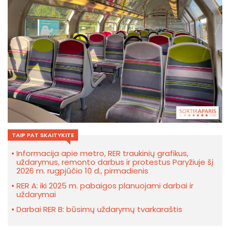
TAIP PAT SKAITYKITE
Informacija apie metro, RER traukinių grafikus,
uždarymus, remonto darbus ir protestus Paryžiuje šį
2026 m. rugpjūčio 10 d., pirmadienis
RER A: iki 2025 m. pabaigos planuojami darbai ir
uždarymai
Darbai RER B: būsimų uždarymų tvarkaraštis