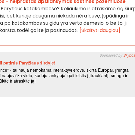
s - neįprastas apsilankymas sostinės požemiuose
 Paryžiaus katakombose? Keliaukime ir atraskime šią šiur
visi, bet kurioje dauguma niekada nėra buvę. Įspūdinga ir
ija po katakombas su gidu yra verta dėmesio, o be to, ji
karšta, todėl galite ja pasinaudoti.
[Skaityti daugiau]