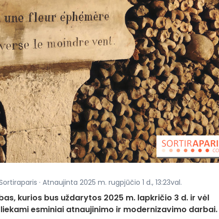
rtiraparis · Atnaujinta 2025 m. rugpjūčio 1 d., 13:23val.
, kurios bus uždarytos 2025 m. lapkričio 3 d. ir vėl
atliekami esminiai atnaujinimo ir modernizavimo darbai.