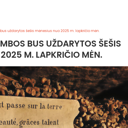
bus uždarytos šešis mėnesius nuo 2025 m. lapkričio mėn.
MBOS BUS UŽDARYTOS ŠEŠIS
2025 M. LAPKRIČIO MĖN.