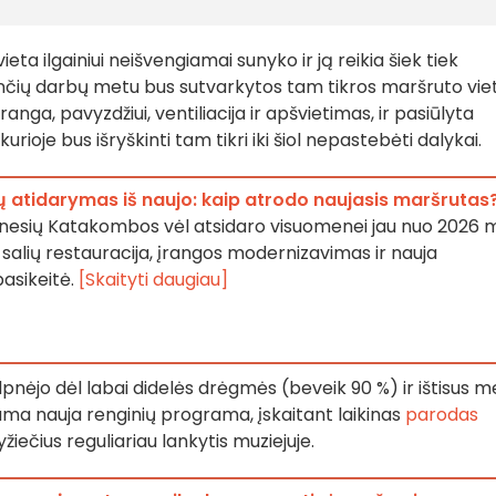
eta ilgainiui neišvengiamai sunyko ir ją reikia šiek tiek
nčių darbų metu bus sutvarkytos tam tikros maršruto viet
nga, pavyzdžiui, ventiliacija ir apšvietimas, ir pasiūlyta
urioje bus išryškinti tam tikri iki šiol nepastebėti dalykai.
atidarymas iš naujo: kaip atrodo naujasis maršrutas
nesių Katakombos vėl atsidaro visuomenei jau nuo 2026 m
ų salių restauracija, įrangos modernizavimas ir nauja
pasikeitė.
[Skaityti daugiau]
lpnėjo dėl labai didelės drėgmės (beveik 90 %) ir ištisus m
ama nauja renginių programa, įskaitant laikinas
parodas
žiečius reguliariau lankytis muziejuje.