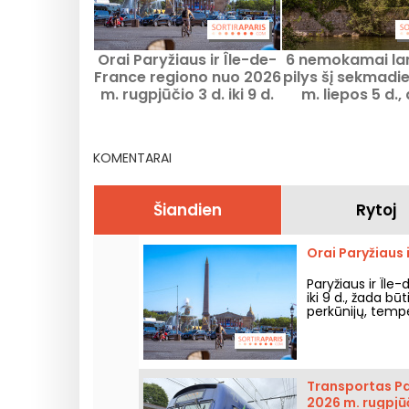
Orai Paryžiaus ir Île-de-
6 nemokamai l
France regiono nuo 2026
pilys šį sekmadie
m. rugpjūčio 3 d. iki 9 d.
m. liepos 5 d.,
Paryžių – pir
mėnesio sekma
KOMENTARAI
Šiandien
Rytoj
Orai Paryžiaus 
Paryžiaus ir Île
iki 9 d., žada bū
perkūnijų, temper
oras savaitgalį.
Transportas Par
2026 m. rugpjūči