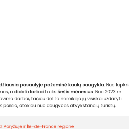
džiausia pasaulyje požeminė kaulų saugykla
. Nuo lapkri
mos, o
dideli darbai
truks
šešis mėnesius
. Nuo 2023 m.
imo darbai, tačiau dėl to nereikėjo jų visiškai uždaryti.
ek poilsio, atokiau nuo daugybės atvykstančių turistų.
. Paryžiuje ir Île-de-France regione