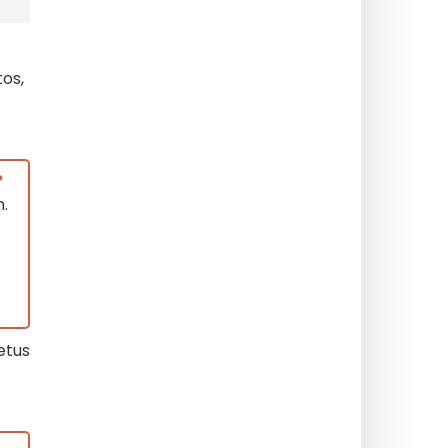
os,
?
.
etus