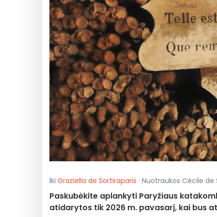
Iki
Graziella de Sortiraparis
· Nuotraukos Cécile de So
Paskubėkite aplankyti Paryžiaus katakombas
atidarytos tik 2026 m. pavasarį, kai bus 