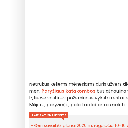
Netrukus keliems mėnesiams duris užvers
di
mėn.
Paryžiaus katakombos
bus atnaujina
tyliuose sostinės požemiuose vyksta restaurav
Milijonų paryžiečių palaikai dabar ras šiek ti
TAIP PAT SKAITYKITE
Geri savaitės planai 2026 m. rugpjūčio 10–16 d