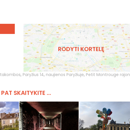
RODYTI KORTELĘ
katakombos
,
Paryžius 14
,
naujienos Paryžiuje
,
Petit Montrouge rajo
 PAT SKAITYKITE ...