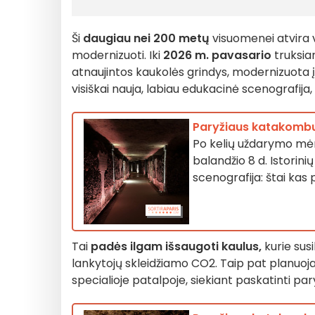
Ši
daugiau nei 200 metų
visuomenei atvira vi
modernizuoti. Iki
2026 m. pavasario
truksia
atnaujintos kaukolės grindys, modernizuota įra
visiškai nauja, labiau edukacinė scenografija, k
Paryžiaus katakombų 
Po kelių uždarymo mė
balandžio 8 d. Istorini
scenografija: štai kas 
Tai
padės ilgam išsaugoti kaulus,
kurie susi
lankytojų skleidžiamo CO2. Taip pat planuoj
specialioje patalpoje, siekiant paskatinti pary