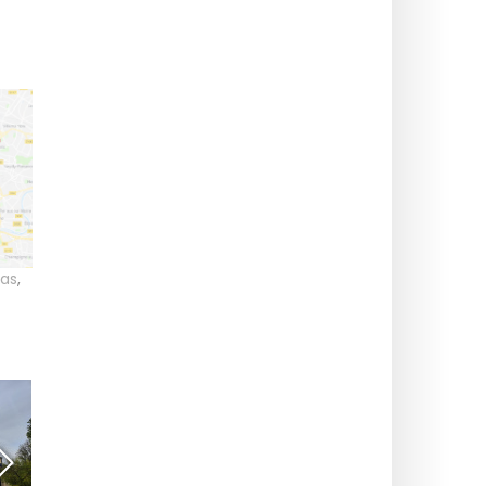
nas
,