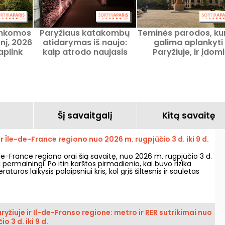
ankomos
Paryžiaus katakombų
Teminės parodos, ku
nį, 2026
atidarymas iš naujo:
galima aplankyti
 aplink
kaip atrodo naujasis
Paryžiuje, ir įdomi
masis
maršrutas?
kultūrinė išvyka
dienis
Šį savaitgalį
Kitą savaitę
ir Île-de-France regiono nuo 2026 m. rugpjūčio 3 d. iki 9 d.
-de-France regiono orai šią savaitę, nuo 2026 m. rugpjūčio 3 d.
ti permainingi. Po itin karštos pirmadienio, kai buvo rizika
atūros laikysis palaipsniui kris, kol grįš šiltesnis ir saulėtas
yžiuje ir Il-de-Franso regione: metro ir RER sutrikimai nuo
o 3 d. iki 9 d.