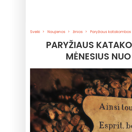
Sveiki
Naujienos
žinios
Paryžiaus katakombos 
PARYŽIAUS KATAKO
MĖNESIUS NUO 