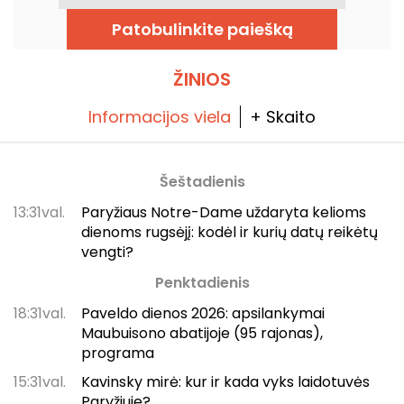
rekomenduojame aplankyti FLOCCO –
elegantiška itališka virtuvė netoli Pereire
Patobulinkite paiešką
aikštės Paryžiaus 17-ajame rajone. Valentino
dienai čia galite mėgautis jų įprastu meniu
dviese, įsiliejant į ypatingą šventės
atmosferą.
ŽINIOS
Informacijos viela
+ Skaito
Šeštadienis
13:31val.
Paryžiaus Notre-Dame uždaryta kelioms
dienoms rugsėjį: kodėl ir kurių datų reikėtų
vengti?
Penktadienis
18:31val.
Paveldo dienos 2026: apsilankymai
Maubuisono abatijoje (95 rajonas),
programa
15:31val.
Kavinsky mirė: kur ir kada vyks laidotuvės
Paryžiuje?