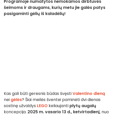
Programoje numatytos nemokamos dirbtuvės
šeimoms ir draugams, kurių metu jie galės patys
pasigaminti gėlių iš kaladėlių!
Kas gali būti geresnis būdas švęsti
Valentino dieną
nei
gėlės
? Šiai meilės šventei paminėti dvi dienas
sostinę užvaldys
LEGO
keliaujanti
plytų augalų
koncepcija.
2025 m. vasario
13 d., ketvirtadienį,
nuo