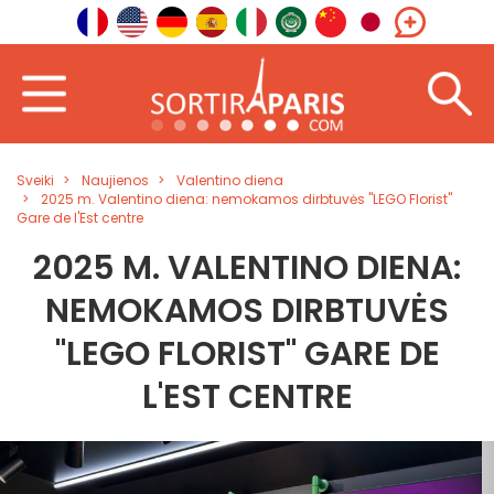
Sveiki
Naujienos
Valentino diena
2025 m. Valentino diena: nemokamos dirbtuvės "LEGO Florist"
Gare de l'Est centre
2025 M. VALENTINO DIENA:
NEMOKAMOS DIRBTUVĖS
"LEGO FLORIST" GARE DE
L'EST CENTRE