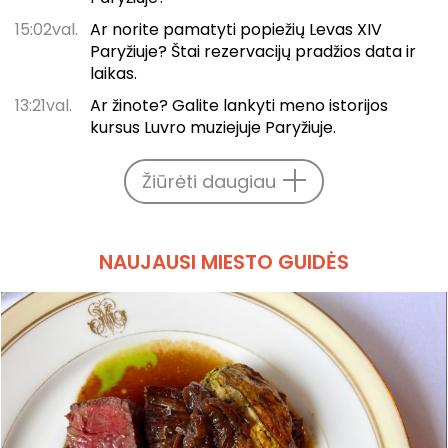
15:02val.
Ar norite pamatyti popiežių Levas XIV
Paryžiuje? Štai rezervacijų pradžios data ir
laikas.
13:21val.
Ar žinote? Galite lankyti meno istorijos
kursus Luvro muziejuje Paryžiuje.
Žiūrėti daugiau
NAUJAUSI MIESTO GUIDĖS