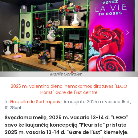
<
>
Marilis Gonzalez
2025 m. Valentino diena: nemokamos dirbtuvės "LEGO
Florist" Gare de l'Est centre
Iki
Graziella de Sortiraparis
· Atnaujinta 2025 m. vasario 15 d.,
10:28val.
Švęsdama meilę, 2025 m. vasario 13-14 d. "LEGO"
savo keliaujančią koncepciją "Fleuriste" pristato
2025 m. vasario 13-14 d. "Gare de l'Est" kiemelyje.