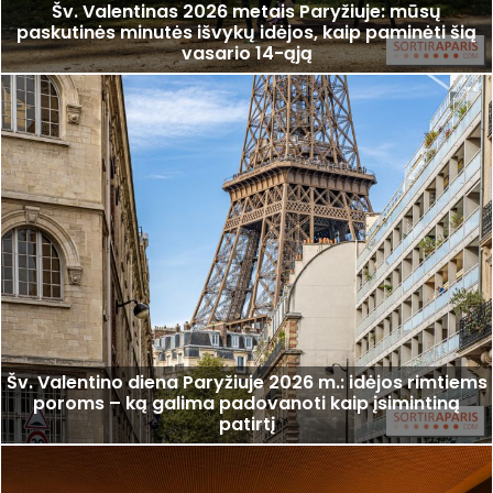
Šv. Valentinas 2026 metais Paryžiuje: mūsų
paskutinės minutės išvykų idėjos, kaip paminėti šią
vasario 14-ąją
Šv. Valentino diena Paryžiuje 2026 m.: idėjos rimtiems
poroms – ką galima padovanoti kaip įsimintiną
patirtį