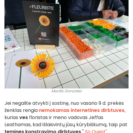
Marilis Gonzalez
Jei negalite atvykti į sostinę, nuo vasario 9 d. prekės
ženklas rengia
nemokamas internetines dirbtuves,
kurias
ves
floristas ir meno vadovas Jeffas
Leathamas, kad išlaisvintų jūsų kūrybiškumą, taip pat
temines konstravimo dirbtuves
"
So Ouest"