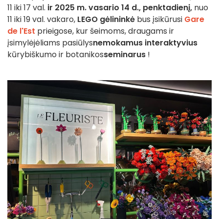
11 iki 17 val.
ir 2025 m. vasario 14 d., penktadienį,
nuo
11 iki 19 val. vakaro,
LEGO gėlininkė
bus įsikūrusi
Gare
de l'Est
prieigose, kur šeimoms, draugams ir
įsimylėjėliams pasiūlys
nemokamus interaktyvius
kūrybiškumo ir botanikos
seminarus
!