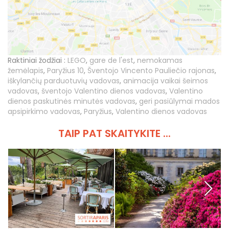
Raktiniai žodžiai :
LEGO
,
gare de l'est
,
nemokamas
žemėlapis
,
Paryžius 10
,
Šventojo Vincento Pauliečio rajonas
,
iškylančių parduotuvių vadovas
,
animacija vaikai šeimos
vadovas
,
šventojo Valentino dienos vadovas
,
Valentino
dienos paskutinės minutės vadovas
,
geri pasiūlymai mados
apsipirkimo vadovas
,
Paryžius
,
Valentino dienos vadovas
TAIP PAT SKAITYKITE ...