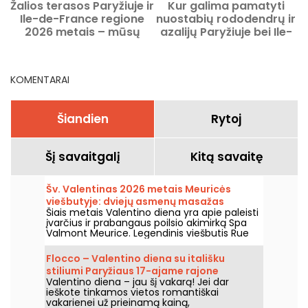
Žalios terasos Paryžiuje ir
Kur galima pamatyti
Ile-de-France regione
nuostabių rododendrų ir
2026 metais – mūsų
azalijų Paryžiuje bei Ile-
bucolinių adresų
de-France regione šį
sąrašas.
2026 m. pavasarį?
KOMENTARAI
Šiandien
Rytoj
Šį savaitgalį
Kitą savaitę
Šv. Valentinas 2026 metais Meuricės
viešbutyje: dviejų asmenų masažas
Šiais metais Valentino diena yra apie paleisti
prabangiame SPA ir Tea Time su Cédric
įvarčius ir prabangaus poilsio akimirką Spa
Grolet kūriniais
Valmont Meurice. Legendinis viešbutis Rue
de Rivoli kviečia jus į ypatingą dviejų asmenų
pertraukėlę – išskirtinius masažus ir vienintelį
Flocco – Valentino diena su itališku
Tea Time, kurį ruošia Cédric Grolet.
stiliumi Paryžiaus 17-ajame rajone
Valentino diena – jau šį vakarą! Jei dar
ieškote tinkamos vietos romantiškai
vakarienei už prieinamą kainą,