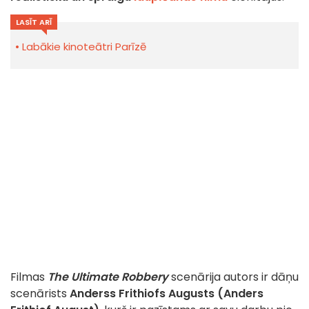
LASĪT ARĪ
Labākie kinoteātri Parīzē
Filmas
The Ultimate Robbery
scenārija autors ir dāņu
scenārists
Anderss Frithiofs Augusts (Anders