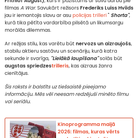
Frithiof August)
, kurš ir pazīstams ar savu darbu pie
filmas
A War
. Savukārt režisors
Frederiks Luiss Hviids
jau ir iemantojis slavu ar asu
policijas trilleri
"
Shorta"
,
kurā tika pētīta vardarbība pilsētā un likumsargu
morālās dilemmas.
Ar režijas stilu, kas varētu būt
nervozs un aizraujošs
,
stabilu aktieru sastāvu un scenāriju, kurā katra
sekunde ir svarīga,
"Lielākā laupīšana"
solās būt
augstas spriedzes
trilleris
, kas aizraus žanra
cienītājus.
Šis raksts ir balstīts uz tiešsaistē pieejamo
informāciju. Mēs vēl neesam redzējuši minēto filmu
vai seriālu.
Kinoprogramma maijā
2026: filmas, kuras vērts