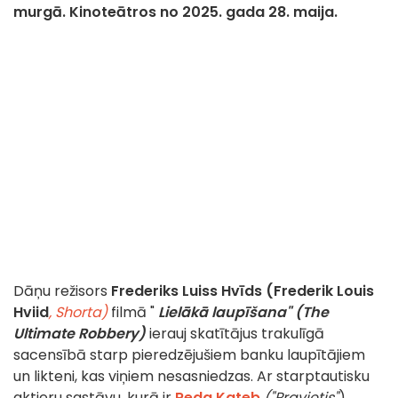
murgā. Kinoteātros no 2025. gada 28. maija.
Dāņu režisors
Frederiks Luiss Hvīds (Frederik Louis
Hviid
, Shorta)
filmā "
Lielākā laupīšana" (The
Ultimate Robbery)
ierauj skatītājus trakulīgā
sacensībā starp pieredzējušiem banku laupītājiem
un likteni, kas viņiem nesasniedzas. Ar starptautisku
aktieru sastāvu, kurā ir
Reda Kateb
("Pravietis"
),