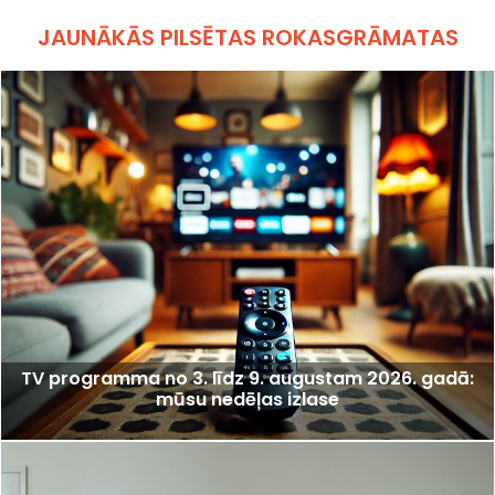
JAUNĀKĀS PILSĒTAS ROKASGRĀMATAS
TV programma no 3. līdz 9. augustam 2026. gadā:
mūsu nedēļas izlase