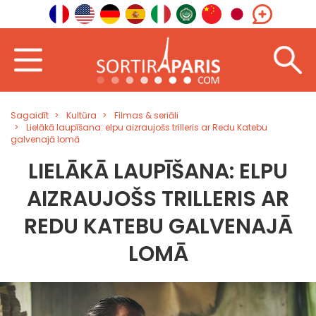
Sagaidīt
Kultūra
Filmas & seriāli
Lielākā laupīšana: elpu aizraujošs trilleris ar Redu Katebu
galvenajā lomā
LIELĀKĀ LAUPĪŠANA: ELPU
AIZRAUJOŠS TRILLERIS AR
REDU KATEBU GALVENAJĀ
LOMĀ