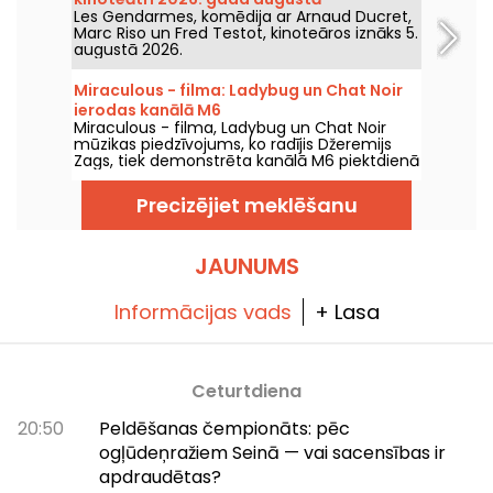
Les Gendarmes, komēdija ar Arnaud Ducret,
Marc Riso un Fred Testot, kinoteāros iznāks 5.
augustā 2026.
Miraculous - filma: Ladybug un Chat Noir
ierodas kanālā M6
Miraculous - filma, Ladybug un Chat Noir
mūzikas piedzīvojums, ko radījis Džeremijs
Zags, tiek demonstrēta kanālā M6 piektdienā
2026. gada 7. augustā plkst. 21:05.
Precizējiet meklēšanu
JAUNUMS
Informācijas vads
+ Lasa
Ceturtdiena
20:50
Peldēšanas čempionāts: pēc
ogļūdeņražiem Seinā — vai sacensības ir
apdraudētas?