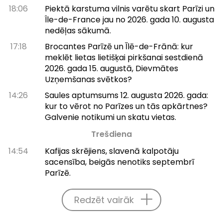
18:06
Piektā karstuma vilnis varētu skart Parīzi un
Île-de-France jau no 2026. gada 10. augusta
nedēļas sākumā.
17:18
Brocantes Parīzē un Īlē-de-Frānā: kur
meklēt lietas lietišķai pirkšanai sestdienā
2026. gada 15. augustā, Dievmātes
Uzņemšanas svētkos?
14:26
Saules aptumsums 12. augusta 2026. gada:
kur to vērot no Parīzes un tās apkārtnes?
Galvenie notikumi un skatu vietas.
Trešdiena
14:54
Kafijas skrējiens, slavenā kalpotāju
sacensība, beigās nenotiks septembrī
Parīzē.
Redzēt vairāk