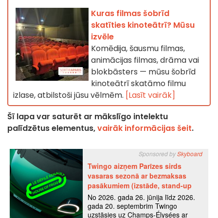
Kuras filmas šobrīd
skatīties kinoteātrī? Mūsu
izvēle
Komēdija, šausmu filmas,
animācijas filmas, drāma vai
blokbāsters — mūsu šobrīd
kinoteātrī skatāmo filmu
izlase, atbilstoši jūsu vēlmēm.
[Lasīt vairāk]
Šī lapa var saturēt ar mākslīgo intelektu
palīdzētus elementus,
vairāk informācijas šeit
.