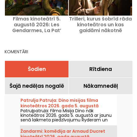
Filmas kinoteātrī 5.
Trilleri, kurus šobrīd rāda
augustā 2026: Les
kinoteātros un kas
Gendarmes, La Pat’
gaidāmi nākotnē
Patrouille un Kyma
KOMENTĀRI
Šodien
Rītdiena
Šajā nedēļas nogalē
Nākamnedēļ
Patrulja Patruļa: Dino misijas filma
kinoteātros 2026. gada 5. augustā
Patruļpatruļa: Filma Misija Dino nāk
kinoteātros 2026. gada 5. augustā ar jaunu
senā laikmeta piedzīvojumu Ryderam un
viņa komandai.
Žandarmi: komēdija ar Arnaud Ducret
kinoteātrī 2026. gada augustā