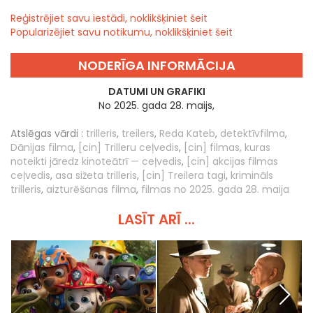
Reģistrējiet savu iestādi, noklikšķiniet šeit
Popularizējiet savu notikumu, noklikšķiniet šeit
NODERĪGA INFORMĀCIJA
DATUMI UN GRAFIKI
No 2025. gada 28. maijs,
Atslēgas vārdi :
trilleris
,
treilers
,
Reda Kateb
,
detektīvfilma
,
Dānijas filma
,
[cin] Trilleru ceļvedis
,
[cin] filmas, kuras
noteikti jāredz kinoteātrī — ceļvedis
,
[cin] akcijas filmas
ceļvedis
,
asa sižeta trilleris
,
[cin] Treilera tagi
,
krimināls
trilleris
,
aizturēšanas filma
,
filmas no 2025. gada 28. maija
LASĪT ARĪ ...