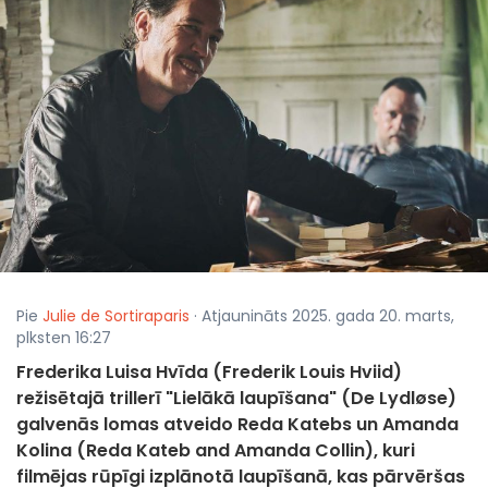
Pie
Julie de Sortiraparis
· Atjaunināts 2025. gada 20. marts,
plksten 16:27
Frederika Luisa Hvīda (Frederik Louis Hviid)
režisētajā trillerī "Lielākā laupīšana" (De Lydløse)
galvenās lomas atveido Reda Katebs un Amanda
Kolina (Reda Kateb and Amanda Collin), kuri
filmējas rūpīgi izplānotā laupīšanā, kas pārvēršas