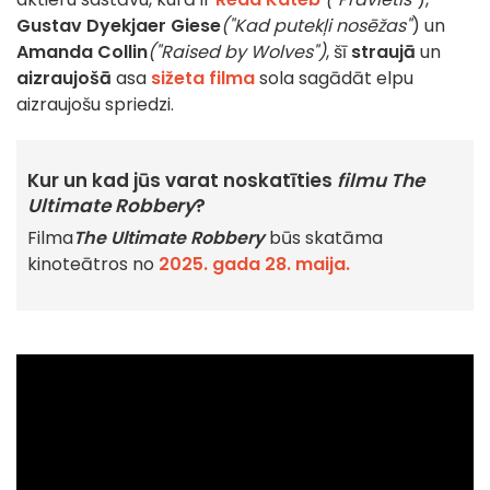
Gustav Dyekjaer Giese
("Kad putekļi nosēžas"
) un
Amanda Collin
("Raised by Wolves")
, šī
straujā
un
aizraujošā
asa
sižeta filma
sola sagādāt elpu
aizraujošu spriedzi.
Kur un kad jūs varat noskatīties
filmu The
Ultimate Robbery
?
Filma
The Ultimate Robbery
būs skatāma
kinoteātros no
2025. gada 28. maija.