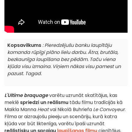
Kopsavilkums
: Pieredzējušu banku laupītāju
komanda rūpīgi plāno lielu darbu. Ātra, brutāla,
bezkaunīga laupīšana bez pēdām. Taču viena
kļūda visu izmaina. Viņiem nākas visu pamest un
pazust. Tagad.
L'Ultime braquage
varētu uzrunāt skatītājus, kas
meklē
spriedzi un reālismu
tādu filmu tradīcijās kā
Maikla Manna
Heat
vai Nikolā Buhriefa
Le Convoyeur
.
Filma ar aizraujošu pieeju un scenāriju, kurā katra
kļūda var būt liktenīga, varētu īpaši uzrunāt
reālistisku un spraigu
laupīšanas filmu
cienītājus.