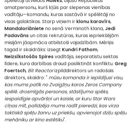
Spēlētāji atveidos
Hawks
, bijušo Republikas
amatpersonu, kurš kļūis par slepenas vienības
vadītāju—komandu, kuras sastāvā ir spēlētāji no
visas galaktikas. Starp viņiem ir
klonu karavīrs
,
Mandaloriāniete
no senā Verminoth klana,
Jedi
Padavāns
un citas rekrutūras, kuras iepriekšējām
misijām jāapmāca atbilstoši vajadzībām. Mērķis
tagad ir skaidrāks: izsegt
Kundri Fathom
,
Neizsīkstošās Spires
vadītāja, separatistu sektas
līdere, kura darbības draud pasliktināt konfliktu.
Greg
Foertsch
,
Bit Reactor
izpilddirektors un radošais
direktors, skaidro: "
mūsu komanda ir iepildījusi visu,
kas mums patīk no Zvaigžņu karos Zeros Company
spēlē. drosmīgās personas, stāstījuma spēks,
iespaidīgie apvāršņi un kaisle, ar kuru Star Wars
cīņas mīt, palīdzēja mums radīt pieredzi, kas virza
taktiskā spēļu žanru uz priekšu, apvienojot dziļu spēļu
mehāniku ar kino estētiku
".