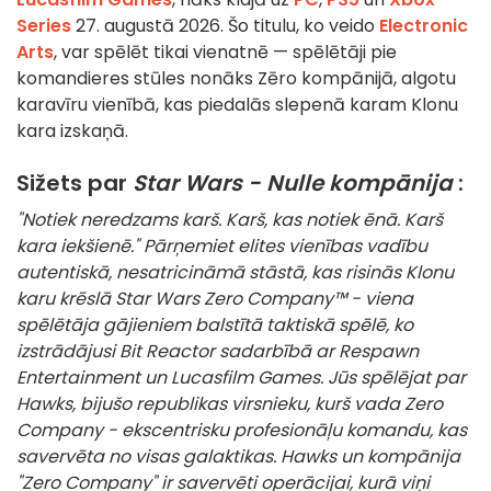
Series
27. augustā 2026. Šo titulu, ko veido
Electronic
Arts
, var spēlēt tikai vienatnē — spēlētāji pie
komandieres stūles nonāks Zēro kompānijā, algotu
karavīru vienībā, kas piedalās slepenā karam Klonu
kara izskaņā.
Sižets par
Star Wars - Nulle kompānija
:
"Notiek neredzams karš. Karš, kas notiek ēnā. Karš
kara iekšienē."
Pārņemiet elites vienības vadību
autentiskā, nesatricināmā stāstā, kas risinās Klonu
karu krēslā
Star Wars
Zero Company™ - viena
spēlētāja gājieniem balstītā taktiskā spēlē, ko
izstrādājusi Bit Reactor sadarbībā ar Respawn
Entertainment un Lucasfilm Games. Jūs spēlējat par
Hawks, bijušo republikas virsnieku, kurš vada Zero
Company - ekscentrisku profesionāļu komandu, kas
savervēta no visas galaktikas. Hawks un kompānija
"Zero Company" ir savervēti operācijai, kurā viņi