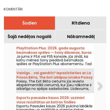
KOMENTĀRI
Šodien
Rītdiena
Šajā nedēļas nogalē
Nākamnedēļ
PlayStation Plus: 2026. gada augusta
bezmaksas spēles — Sony dāvanas, kuras
Ja jums ir PS4 vai PS5 konsole, jūs zināt, ka
noteikti nevajag palaist garām
katru mēnesi Sony piedāvā bezmaksas
spēles ar PlayStation Plus abonementu. Tad
kādas ir augusta 2026. gada bezmaksas
spēles? Iepazīstieties ar šī mēneša izlasi.
Vainīgs... vai gandrīz? Iepazīstieties ar La
Prison Bêta, The Exit izkāpņu istaba Poissy
Poissy, The Exit Bēta cietums jūs ievieto
eksperimentālā cietumā, kur jūsu nākotne ir
atkarīga no spējas sadarboties. Uzdevums,
kas pārveido izbēgšanas motīvu ar oriģinālu
sižetu.
Esports pasaules kauss 2026: uzziniet
visus rezultātus un katras fināles
Esportu Pasaules kauss 2026 pulcina labākās
čempionus
komandas un spēlētājus starptautiskas