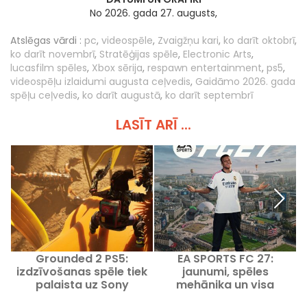
No 2026. gada 27. augusts,
Atslēgas vārdi :
pc
,
videospēle
,
Zvaigžņu kari
,
ko darīt oktobrī
,
ko darīt novembrī
,
Stratēģijas spēle
,
Electronic Arts
,
lucasfilm spēles
,
Xbox sērija
,
respawn entertainment
,
ps5
,
videospēļu izlaidumi augusta ceļvedis
,
Gaidāmo 2026. gada
spēļu ceļvedis
,
ko darīt augustā
,
ko darīt septembrī
LASĪT ARĪ ...
Grounded 2 PS5:
EA SPORTS FC 27:
izdzīvošanas spēle tiek
jaunumi, spēles
palaista uz Sony
mehānika un visa
konsoles.
informācija