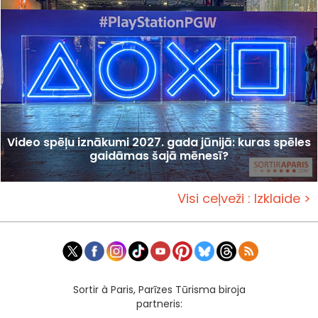
Video spēļu iznākumi 2027. gada jūnijā: kuras spēles
gaidāmas šajā mēnesī?
Visi ceļveži : Izklaide >
Sortir à Paris, Parīzes Tūrisma biroja
partneris: