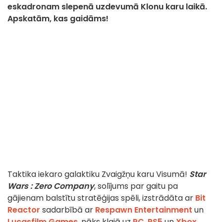
eskadronam slepenā uzdevumā Klonu karu laikā.
Apskatām, kas gaidāms!
Taktika iekaro galaktiku Zvaigžņu karu Visumā!
Star
Wars : Zero Company
, solījums par gaitu pa
gājienam balstītu stratēģijas spēli, izstrādāta ar
Bit
Reactor
sadarbībā ar
Respawn Entertainment
un
Lucasfilm Games
, nāks klajā uz
PC
,
PS5
un
Xbox