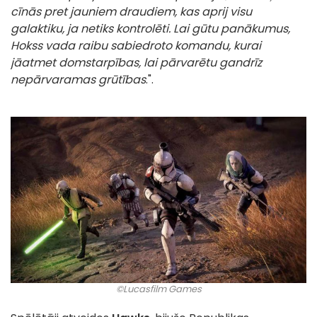
cīnās pret jauniem draudiem, kas aprij visu
galaktiku, ja netiks kontrolēti. Lai gūtu panākumus,
Hokss vada raibu sabiedroto komandu, kurai
jāatmet domstarpības, lai pārvarētu gandrīz
nepārvaramas grūtības
.".
©Lucasfilm Games