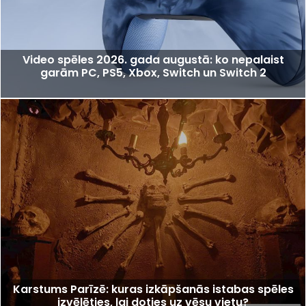
Video spēles 2026. gada augustā: ko nepalaist
garām PC, PS5, Xbox, Switch un Switch 2
Karstums Parīzē: kuras izkāpšanās istabas spēles
izvēlēties, lai doties uz vēsu vietu?