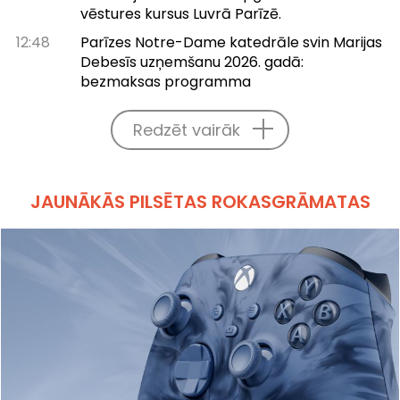
vēstures kursus Luvrā Parīzē.
12:48
Parīzes Notre-Dame katedrāle svin Marijas
Debesīs uzņemšanu 2026. gadā:
bezmaksas programma
Redzēt vairāk
JAUNĀKĀS PILSĒTAS ROKASGRĀMATAS