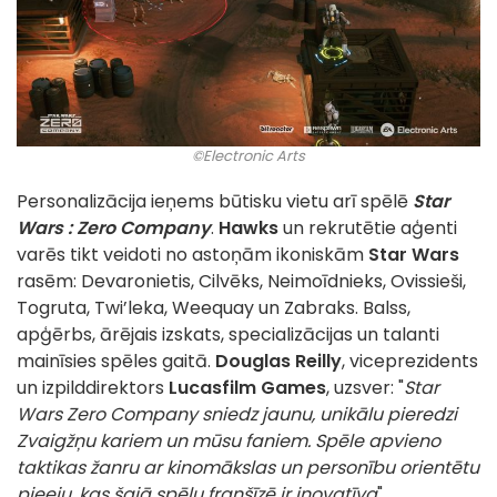
©Electronic Arts
Personalizācija ieņems būtisku vietu arī spēlē
Star
Wars : Zero Company
.
Hawks
un rekrutētie aģenti
varēs tikt veidoti no astoņām ikoniskām
Star Wars
rasēm: Devaronietis, Cilvēks, Neimoīdnieks, Ovissieši,
Togruta, Twi’leka, Weequay un Zabraks. Balss,
apģērbs, ārējais izskats, specializācijas un talanti
mainīsies spēles gaitā.
Douglas Reilly
, viceprezidents
un izpilddirektors
Lucasfilm Games
, uzsver: "
Star
Wars Zero Company sniedz jaunu, unikālu pieredzi
Zvaigžņu kariem un mūsu faniem. Spēle apvieno
taktikas žanru ar kinomākslas un personību orientētu
pieeju, kas šajā spēļu franšīzē ir inovatīva
".