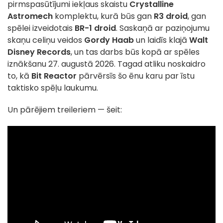
pirmspasūtījumi iekļaus skaistu
Crystalline
Astromech
komplektu, kurā būs gan
R3 droid
, gan
spēlei izveidotais
BR-1 droid
. Saskaņā ar paziņojumu
skaņu celiņu veidos
Gordy Haab
un laidīs klajā
Walt
Disney Records
, un tas darbs būs kopā ar spēles
iznākšanu 27. augustā 2026. Tagad atliku noskaidro
to, kā
Bit Reactor
pārvērsīs šo ēnu karu par īstu
taktisko spēļu laukumu.
Un pārējiem treileriem — šeit: