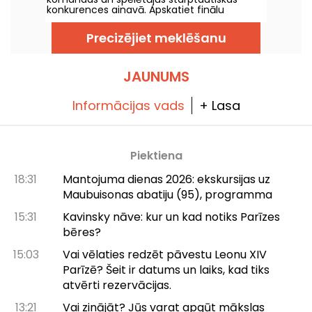
konkurences ainavā. Apskatiet finālu
rezultātus, punktu skaitu, katra turnīra
uzvarētājus un nākamo spēļu kalendāru.
Precizējiet meklēšanu
JAUNUMS
Informācijas vads
+ Lasa
Piektiena
18:31
Mantojuma dienas 2026: ekskursijas uz
Maubuisonas abatiju (95), programma
15:31
Kavinsky nāve: kur un kad notiks Parīzes
bēres?
15:03
Vai vēlaties redzēt pāvestu Leonu XIV
Parīzē? Šeit ir datums un laiks, kad tiks
atvērti rezervācijas.
13:21
Vai zinājāt? Jūs varat apgūt mākslas