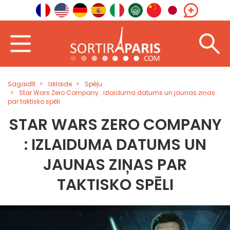
Sagaidīt
Izklaide
Spēļu
Star Wars Zero Company : izlaiduma datums un jaunas ziņas
par taktisko spēli
STAR WARS ZERO COMPANY
: IZLAIDUMA DATUMS UN
JAUNAS ZIŅAS PAR
TAKTISKO SPĒLI