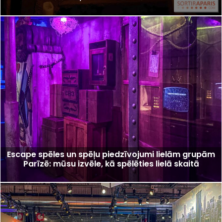
Escape spēles un spēļu piedzīvojumi lielām grupām
Parīzē: mūsu izvēle, kā spēlēties lielā skaitā