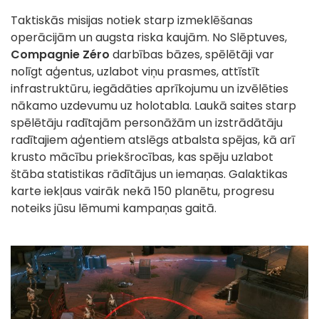
Taktiskās misijas notiek starp izmeklēšanas
operācijām un augsta riska kaujām. No Slēptuves,
Compagnie Zéro
darbības bāzes, spēlētāji var
nolīgt aģentus, uzlabot viņu prasmes, attīstīt
infrastruktūru, iegādāties aprīkojumu un izvēlēties
nākamo uzdevumu uz holotabla. Laukā saites starp
spēlētāju radītajām personāžām un izstrādātāju
radītajiem aģentiem atslēgs atbalsta spējas, kā arī
krusto mācību priekšrocības, kas spēju uzlabot
štāba statistikas rādītājus un iemaņas. Galaktikas
karte iekļaus vairāk nekā 150 planētu, progresu
noteiks jūsu lēmumi kampaņas gaitā.