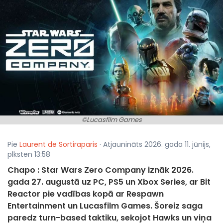
©Lucasfilm Games
Pie
Laurent de Sortiraparis
· Atjaunināts 2026. gada 11. jūnijs,
plksten 13:58
Chapo : Star Wars Zero Company iznāk 2026.
gada 27. augustā uz PC, PS5 un Xbox Series, ar Bit
Reactor pie vadības kopā ar Respawn
Entertainment un Lucasfilm Games. Šoreiz saga
paredz turn-based taktiku, sekojot Hawks un viņa