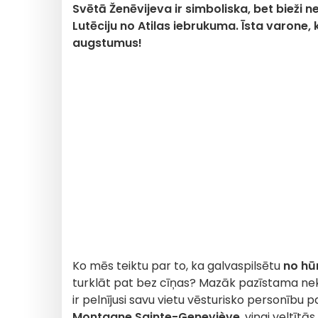
Svētā Ženēvijeva ir simboliska, bet bieži 
Lutēciju no Atilas iebrukuma. Īsta varone,
augstumus!
Ko mēs teiktu par to, ka galvaspilsētu
no hū
turklāt pat bez cīņas? Mazāk pazīstama n
ir pelnījusi savu vietu vēsturisko personību
Montagne Sainte-Geneviève
, viņai veltītā