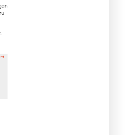
 gan
ru
s