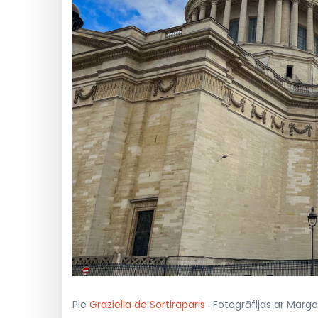
Pie
Graziella de Sortiraparis
· Fotogrāfijas ar Margot