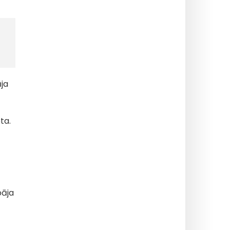
āja
ta.
bāja