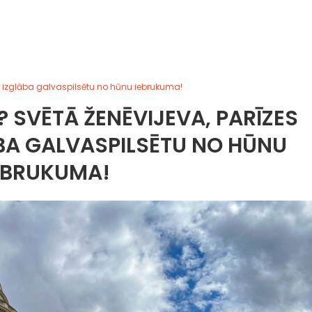
se, izglāba galvaspilsētu no hūnu iebrukuma!
? SVĒTĀ ŽENĒVIJEVA, PARĪZES
BA GALVASPILSĒTU NO HŪNU
EBRUKUMA!