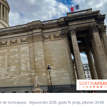
 de Sortiraparis · Atjaunināts 2025. gada 15. jūnijs, plksten 20:58