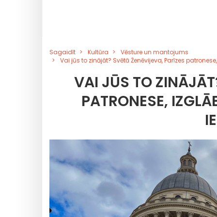
Sagaidīt
Kultūra
Vēsture un mantojums
Vai jūs to zinājāt? Svētā Ženēvijeva, Parīzes patrone
VAI JŪS TO ZINĀJĀT
PATRONESE, IZGLĀ
I