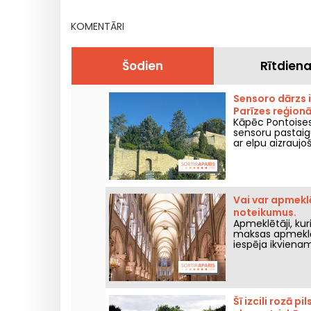
ciemu.
KOMENTĀRI
Šodien
Rītdien
Sensoro dārzs i
Parīzes reģion
Kāpēc Pontoises
sensoru pastaigu 
ar elpu aizraujo
Vai var apmeklē
noteikumus.
Apmeklētāji, kur
maksas apmeklēt
iespēja ikvienam
dievkalpojumā vai
Šī izcili rozā 