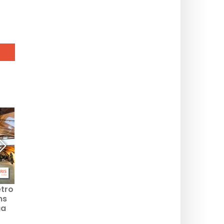
etro
Vēsturiskie Sēnas plūdi
Šī Parīzē mazāk zināmā
ms
Parīzē: šokējoši attēli no
baznīca ir kļuvis par
ga
smagākajiem plūdiem
lielāko Francijas kapu
TP
vietu