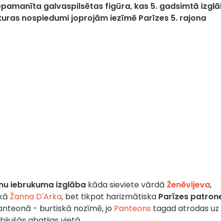
nepamanīta galvaspilsētas figūra, kas 5. gadsimtā izgl
 kuras nospiedumi joprojām iezīmē Parīzes 5. rajona
nu iebrukuma izglāba
kāda sieviete vārdā
Ženēvijeva
,
ekā
Žanna D'Arka
, bet tikpat harizmātiska
Parīzes patron
 panteonā - burtiskā nozīmē, jo
Panteons
tagad atrodas uz
s bijušās abatijas vietā.