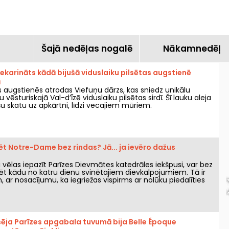
atrodas Yvelines
pirmsākumos, ka
apkaimē
šodien veido mūsdi
sabiedriskā transpo
pamatu.
a
Šajā nedēļas nogalē
Nākamnedēļ
ekarināts kādā bijušā viduslaiku pilsētas augstienē
ā
 augstienēs atrodas Viefuņu dārzs, kas sniedz unikālu
vēsturiskajā Val-d’Īzē viduslaiku pilsētas sirdī. Šī lauku aleja
šu skatu uz apkārtni, līdzi vecajiem mūriem.
t Notre-Dame bez rindas? Jā... ja ievēro dažus
i vēlas iepazīt Parīzes Dievmātes katedrāles iekšpusi, var bez
 kādu no katru dienu svinētajiem dievkalpojumiem. Tā ir
, ar nosacījumu, ka iegriežas vispirms ar nolūku piedalīties
 pilnībā ievērot tā gaitu. Tiek izskaidrots, kas jums jāzina.
pilsēja Parīzes apgabala tuvumā bija Belle Époque