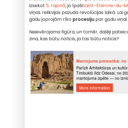
izsekot
5. rajonā
, jo īpaši
Saint-Étienne-du-M
viņas relikvijas pazuda revolūcijas laikā. Lai
gadu joprojām rīko
procesiju
par godu viņai 
Neievērojama figūra, un tomēr, daļēji pateico
zina, kas būtu noticis, ja tas būtu noticis?