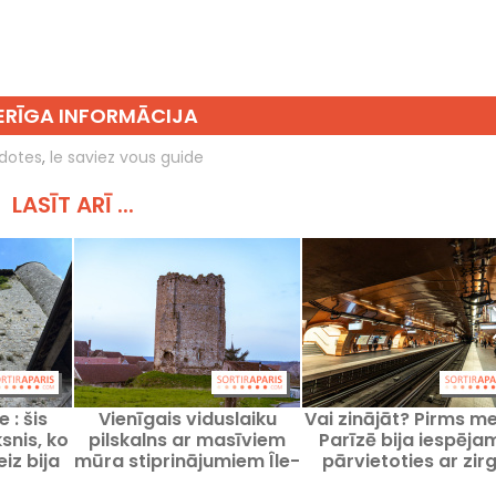
RĪGA INFORMĀCIJA
kdotes
,
le saviez vous guide
LASĪT ARĪ ...
 : šis
Vienīgais viduslaiku
Vai zinājāt? Pirms m
snis, ko
pilskalns ar masīviem
Parīzē bija iespēja
iz bija
mūra stiprinājumiem Île-
pārvietoties ar zir
de-France reģionā
pajūgu – tā bija RA