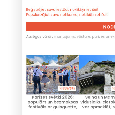
Reģistrējiet savu iestādi, noklikšķiniet šeit
Popularizējiet savu notikumu, noklikšķiniet šeit
NODE
Atslēgas vārdi :
mantojums
,
vēsture
,
parīzes ane
Parīzes svētki 2026:
Seina un Marne
populārs un bezmaksas
viduslaiku cietok
festivāls ar guinguette,
var apmeklēt, re
deju balli un vēsturisku
cietums