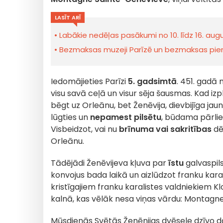
LASĪT ARĪ
Labākie nedēļas pasākumi no 10. līdz 16. au
Bezmaksas muzeji Parīzē un bezmaksas piemi
Iedomājieties Parīzi
5. gadsimtā
. 451. gadā 
visu savā ceļā un visur sēja šausmas. Kad izpl
bēgt uz Orleānu, bet Ženēvija, dievbijīga jaun
lūgties un
nepamest pilsētu
, būdama pārliec
Visbeidzot, vai nu
brīnuma vai sakritības
dēļ
Orleānu.
Tādējādi Ženēvijeva kļuva par
īstu
galvaspil
konvojus bada laikā un aizlūdzot franku karaļ
kristīgajiem franku karalistes valdniekiem Kl
kalnā, kas vēlāk nesa viņas vārdu: Montagn
Mūsdienās Svētās Ženēnijas dvēsele dzīvo d