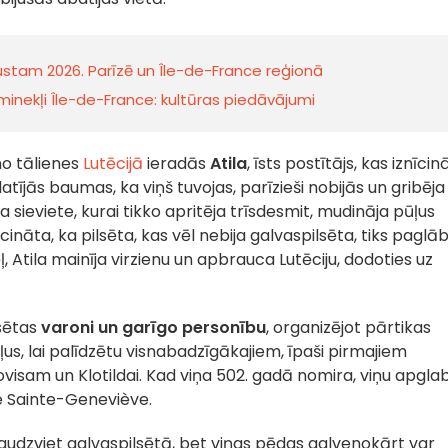
gustam 2026. Parīzē un Île-de-France reģionā
nekļi Île-de-France: kultūras piedāvājumi
no tālienes
Lutēcijā
ieradās
Atila
, īsts postītājs, kas iznīcin
atījās baumas, ka viņš tuvojas, parīzieši nobijās un gribēja
a sieviete, kurai tikko apritēja trīsdesmit, mudināja pūļus
ināta, ka pilsēta, kas vēl nebija galvaspilsēta, tiks paglāb
, Atila mainīja virzienu un apbrauca Lutēciju, dodoties uz
sētas
varoni un garīgo personību
, organizējot pārtikas
us, lai palīdzētu visnabadzīgākajiem, īpaši pirmajiem
ovisam un Klotildai. Kad viņa 502. gadā nomira, viņu apgla
e Sainte-Geneviève.
audzviet galvaspilsētā, bet viņas pēdas galvenokārt var