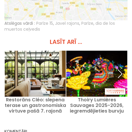
Atslēgas vārdi :
Parīze 15
,
Javel rajons
,
Parīze
,
dia de los
muertos ceļvedis
LASĪT ARĪ ...
Restorāns Cléo: slepena
Thoiry Lumières
terase un gastronomiska
Sauvages 2025-2026,
P
virtuve pašā 7. rajonā
iegremdējieties burvju
š
garu ballē!
KOMENTĀRI