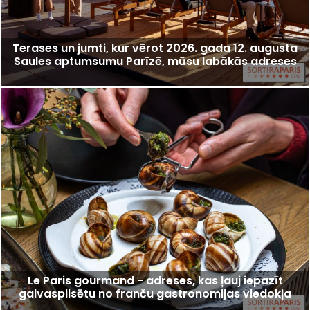
Terases un jumti, kur vērot 2026. gada 12. augusta
Saules aptumsumu Parīzē, mūsu labākās adreses
Le Paris gourmand - adreses, kas ļauj iepazīt
galvaspilsētu no franču gastronomijas viedokļa