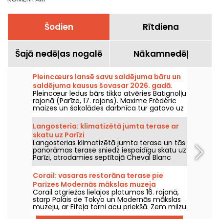
Šodien
Rītdiena
Šajā nedēļas nogalē
Nākamnedēļ
Pleincœurs lansē savu saldējuma bāru un
saldējuma kausus šovasar 2026. gadā.
Pleincœur ledus bārs tikko atvēries Batignolļu
rajonā (Parīze, 17. rajons). Maxime Frédéric
maizes un šokolādes darbnīca tur gatavo uz
vietas minūtes saldējumus un rokām
darinātas saldējuma kausus, kurus būs
Langosteria: klimatizētā jumta terase ar
iespējams izbaudīt šovasar 2026. gadā.
skatu uz Parīzi
Langosterias klimatizētā jumta terase un tās
panorāmas terase sniedz iespaidīgu skatu uz
Parīzi, atrodamies septītajā Cheval Blanc
ēkas stāvā, bijušajā Samaritaine (1. rajons).
Mēs to izbaudījām karstākajā 2026. gada
Corail: vasaras restorāna terase pie
vasarā — stāstām, kā tas aizgāja.
Parīzes Modernās mākslas muzeja
Corail atgriežas lielajos platumos 16. rajonā,
priekšdaļas – atsauksmes un foto
starp Palais de Tokyo un Modernās mākslas
muzeju, ar Eifeļa torni acu priekšā. Zem milzu
saulessargiem bijušais Forest atklāj vasaras