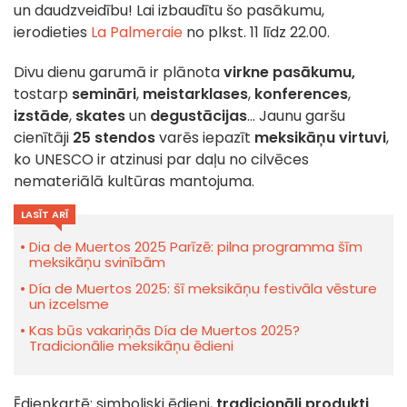
un daudzveidību! Lai izbaudītu šo pasākumu,
ierodieties
La Palmeraie
no plkst. 11 līdz 22.00.
Divu dienu garumā ir plānota
virkne
pasākumu,
tostarp
semināri
,
meistarklases
,
konferences
,
izstāde
,
skates
un
degustācijas
... Jaunu garšu
cienītāji
25 stendos
varēs iepazīt
meksikāņu virtuvi
,
ko UNESCO ir atzinusi par daļu no cilvēces
nemateriālā kultūras mantojuma.
LASĪT ARĪ
Dia de Muertos 2025 Parīzē: pilna programma šīm
meksikāņu svinībām
Día de Muertos 2025: šī meksikāņu festivāla vēsture
un izcelsme
Kas būs vakariņās Día de Muertos 2025?
Tradicionālie meksikāņu ēdieni
Ēdienkartē: simboliski ēdieni,
tradicionāli produkti