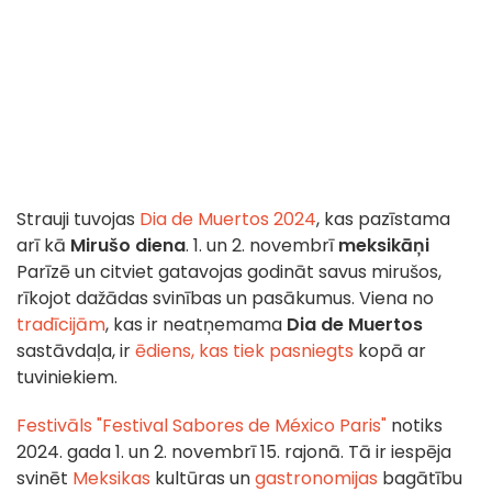
Strauji tuvojas
Dia de Muertos 2024
, kas pazīstama
arī kā
Mirušo diena
. 1. un 2. novembrī
meksikāņi
Parīzē un citviet gatavojas godināt savus mirušos,
rīkojot dažādas svinības un pasākumus. Viena no
tradīcijām
, kas ir neatņemama
Dia de Muertos
sastāvdaļa, ir
ēdiens, kas tiek pasniegts
kopā ar
tuviniekiem.
Festivāls "Festival Sabores de México Paris"
notiks
2024. gada 1. un 2. novembrī 15. rajonā. Tā ir iespēja
svinēt
Meksikas
kultūras un
gastronomijas
bagātību