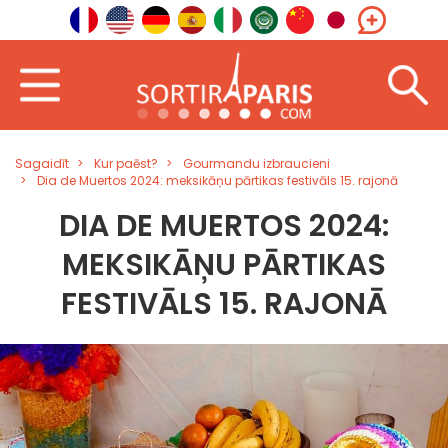
Sagaidīt
Kur paēst?
Gourmandu izbraucieni
Dia de Muertos 2024: meksikāņu pārtikas festivāls 15. rajonā
DIA DE MUERTOS 2024:
MEKSIKĀŅU PĀRTIKAS
FESTIVĀLS 15. RAJONĀ