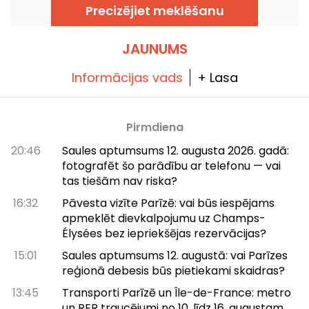
pauzi ar Vidusjūras noskaņu, no zemes līdz
Precizējiet meklēšanu
jūrai — atsvaidzinoši kokteiļi, krāsaini ēdienu
šķīvji un korāla krāsas saulriets.
JAUNUMS
Informācijas vads
+ Lasa
Pirmdiena
20:46
Saules aptumsums 12. augusta 2026. gadā:
fotografēt šo parādību ar telefonu — vai
tas tiešām nav riska?
16:32
Pāvesta vizīte Parīzē: vai būs iespējams
apmeklēt dievkalpojumu uz Champs-
Élysées bez iepriekšējas rezervācijas?
15:01
Saules aptumsums 12. augustā: vai Parīzes
reģionā debesis būs pietiekami skaidras?
13:45
Transporti Parīzē un Île-de-France: metro
un RER traucējumi no 10. līdz 16. augustam