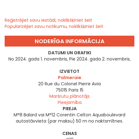
Reģistrējiet savu iestādi, noklikšķiniet šeit
Popularizējiet savu notikumu, noklikšķiniet šeit
NODERĪGA INFORMĀCIJA
DATUMI UN GRAFIKI
No 2024. gada 1. novembris, Pie 2024. gada 2. novembris,
IZVIETOT
Palmeraie
20 Rue du Colonel Pierre Avia
75015
Paris 15
Maršrutu plānotājs
Pieejamība
PIEEJA
M°8 Balard vai M°12 Corentin Celton Aquaboulevard
autostāvvieta (par maksu) 50 m no naktsmītnes.
CENAS