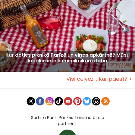
Kur doties piknikā Parīzē un viņas apkārtnē? Mūsu
labākie ieteikumi piknikam dabā
Visi ceļveži : Kur paēst? >
Sortir à Paris, Parīzes Tūrisma biroja
partneris: