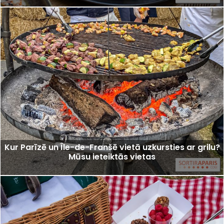
Kur Parīzē un Île-de-Franšē vietā uzkursties ar grilu?
Mūsu ieteiktās vietas