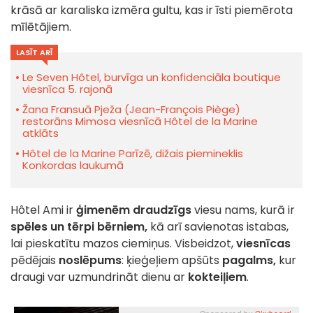
krāsā ar karaliska izmēra gultu, kas ir īsti piemērota
mīlētājiem.
LASĪT ARĪ
Le Seven Hôtel, burvīga un konfidenciāla boutique
viesnīca 5. rajonā
Žana Fransuā Pježa (Jean-François Piège)
restorāns Mimosa viesnīcā Hôtel de la Marine
atklāts
Hôtel de la Marine Parīzē, dižais piemineklis
Konkordas laukumā
Hôtel Ami ir
ģimenēm draudzīgs
viesu nams, kurā ir
spēles un tērpi bērniem,
kā arī savienotas istabas,
lai pieskatītu mazos ciemiņus. Visbeidzot,
viesnīcas
pēdējais
noslēpums
: ķieģeļiem apšūts
pagalms,
kur
draugi var uzmundrināt dienu ar
kokteiļiem
.