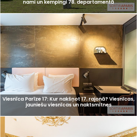
nami un kempingi 78. departamentā
Viesnīca Parīze 17: Kur nakšņot 17. rajonā? Viesnīcas,
jauniešu viesnīcas un naktsmītnes