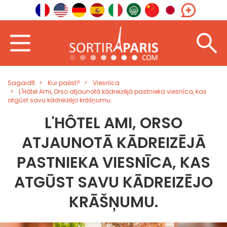
Sagaidīt
Kur paēst?
Viesnīca
L'Hôtel Ami, Orso atjaunotā kādreizējā pastnieka viesnīca, kas
atgūst savu kādreizējo krāšņumu.
L'HÔTEL AMI, ORSO
ATJAUNOTĀ KĀDREIZĒJĀ
PASTNIEKA VIESNĪCA, KAS
ATGŪST SAVU KĀDREIZĒJO
KRĀŠŅUMU.