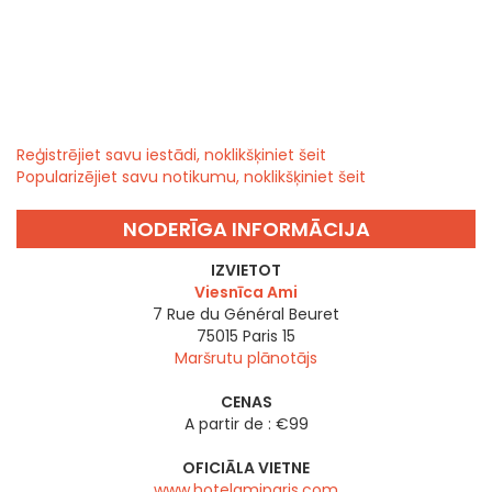
Reģistrējiet savu iestādi, noklikšķiniet šeit
Popularizējiet savu notikumu, noklikšķiniet šeit
NODERĪGA INFORMĀCIJA
IZVIETOT
Viesnīca Ami
7 Rue du Général Beuret
75015
Paris 15
Maršrutu plānotājs
CENAS
A partir de : €99
OFICIĀLA VIETNE
www.hotelamiparis.com