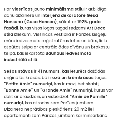
Par
viesnīcas
jauno
minimālisma stilu
ir atbildīga
dāņu dizainere un
interjera dekoratore Gesa
Hansena (Gesa Hansen),
sākot ar
1925. gada
fasādi
, kuras visos logos tagad redzami
Art Deco
stila
izliekumi. Viesnīcas vestibilā ir Parīzes ķieģeļu
mūra iedvesmots reģistratūras letes un bārs, liela
atpūtas telpa ar centrālo ādas dīvānu un brokastu
telpa, kas iekārtota
Bauhaus iedvesmotā
industriālā stilā
.
Sešos stāvos
ir
41 numurs, kas
ieturēts dažādās
oriģinālās krāsās, bāli
rozā un krēmkrāsas
toņos:
"Petite Amie" numuriņi
, kas ir mazi, bet skaisti,
"Bonne Amie" un "Grande Amie" numuriņi
, kurus var
dalīt ar draudzeni, un visbeidzot
"Amie de Famille"
numuriņi
, kas atrodas zem Parīzes jumtiem.
Dizainera neprātības pieskāriens: 20 m2 lieli
apartamenti zem Parīzes jumtiem karmīnsarkanā