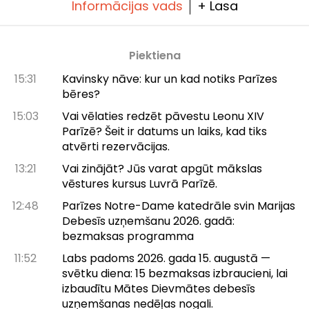
Informācijas vads
+ Lasa
Piektiena
15:31
Kavinsky nāve: kur un kad notiks Parīzes
bēres?
15:03
Vai vēlaties redzēt pāvestu Leonu XIV
Parīzē? Šeit ir datums un laiks, kad tiks
atvērti rezervācijas.
13:21
Vai zinājāt? Jūs varat apgūt mākslas
vēstures kursus Luvrā Parīzē.
12:48
Parīzes Notre-Dame katedrāle svin Marijas
Debesīs uzņemšanu 2026. gadā:
bezmaksas programma
11:52
Labs padoms 2026. gada 15. augustā —
svētku diena: 15 bezmaksas izbraucieni, lai
izbaudītu Mātes Dievmātes debesīs
uzņemšanas nedēļas nogali.