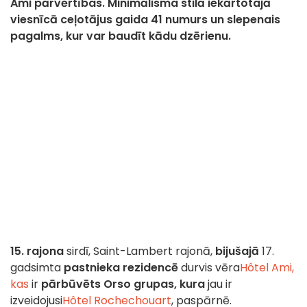
Ami pārvērtības. Minimālisma stilā iekārtotajā
viesnīcā ceļotājus gaida 41 numurs un slepenais
pagalms, kur var baudīt kādu dzērienu.
15. rajona
sirdī, Saint-Lambert rajonā,
bijušajā
17.
gadsimta
pastnieka rezidencē
durvis vēra
Hôtel Ami,
kas
ir
pārbūvēts
Orso grupas, kura
jau ir
izveidojusi
Hôtel Rochechouart
, paspārnē.