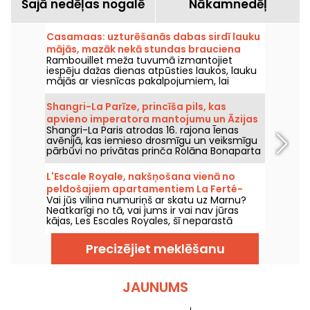
Šajā nedēļas nogalē
Nākamnedēļ
Casamaas: uzturēšanās dabas sirdī lauku
mājās, mazāk nekā stundas brauciena
Rambouillet meža tuvumā izmantojiet
attālumā no Parīzes
iespēju dažas dienas atpūsties laukos, lauku
mājās ar viesnīcas pakalpojumiem, lai
tuvotos dabai un izbaudītu miera brīžus kopā
ar saviem mīļajiem.
Shangri-La Parīze, princīša pils, kas
apvieno imperatora mantojumu un Āzijas
Shangri-La Paris atrodas 16. rajona Īenas
greznību, atrodas d'Iéna Avenue.
avēnijā, kas iemieso drosmīgu un veiksmīgu
pārbūvi no privātas prinča Rolāna Bonaparta
pils par viesnīcu, kas iekļauta vēstures
pieminekļu sarakstā, un izcilu pili.
L'Escale Royale, nakšņošana vienā no
peldošajiem apartamentiem La Ferté-
Vai jūs vilina numuriņš ar skatu uz Marnu?
sous-Jouarre (77)
Neatkarīgi no tā, vai jums ir vai nav jūras
kājas, Les Escales Royales, šī neparastā
naktsmītne uz ūdens, piedāvā iespēju
pavadīt nakti (vai vairāk, ja vēlaties) kādā no
Precizējiet meklēšanu
peldošajiem apartamentiem netālu no La
Ferté-sous-Jouarre.
JAUNUMS