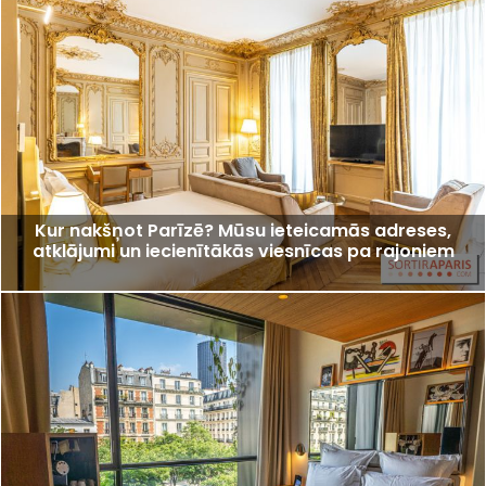
Kur nakšņot Parīzē? Mūsu ieteicamās adreses,
atklājumi un iecienītākās viesnīcas pa rajoniem