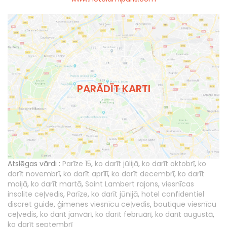
PARĀDĪT KARTI
Atslēgas vārdi :
Parīze 15
,
ko darīt jūlijā
,
ko darīt oktobrī
,
ko
darīt novembrī
,
ko darīt aprīlī
,
ko darīt decembrī
,
ko darīt
maijā
,
ko darīt martā
,
Saint Lambert rajons
,
viesnīcas
insolite ceļvedis
,
Parīze
,
ko darīt jūnijā
,
hotel confidentiel
discret guide
,
ģimenes viesnīcu ceļvedis
,
boutique viesnīcu
ceļvedis
,
ko darīt janvārī
,
ko darīt februārī
,
ko darīt augustā
,
ko darīt septembrī