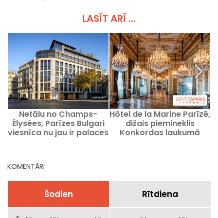
LASĪT ARĪ ...
Netālu no Champs-
Hôtel de la Marine Parīzē,
Élysées, Parīzes Bulgari
dižais piemineklis
viesnīca nu jau ir palaces
Konkordas laukumā
līmenī.
KOMENTĀRI
Šodien
Rītdiena