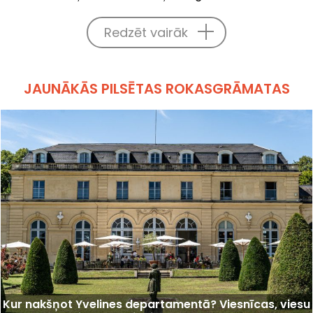
Redzēt vairāk
JAUNĀKĀS PILSĒTAS ROKASGRĀMATAS
Kur nakšņot Yvelines departamentā? Viesnīcas, viesu