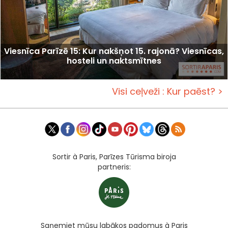
Viesnīca Parīzē 15: Kur nakšņot 15. rajonā? Viesnīcas,
hosteli un naktsmītnes
Visi ceļveži : Kur paēst? >
Sortir à Paris, Parīzes Tūrisma biroja
partneris:
Saņemiet mūsu labākos padomus à Paris