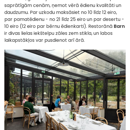
saprātīgām cenām, ņemot vērā ēdienu kvalitāti un
daudzumu. Par uzkodu maksāsiet no 10 līdz 12 eiro,
par pamatēdienu - no 21 līdz 25 eiro un par desertu -
10 eiro (12 eiro par bērnu ēdienkarti). Restorānā
Barn
ir divas lielas iekštelpu zāles zem stikla, un labos
laikapstākļos var pusdienot arī ārā.