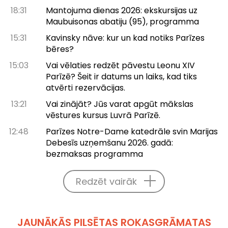
18:31
Mantojuma dienas 2026: ekskursijas uz
Maubuisonas abatiju (95), programma
15:31
Kavinsky nāve: kur un kad notiks Parīzes
bēres?
15:03
Vai vēlaties redzēt pāvestu Leonu XIV
Parīzē? Šeit ir datums un laiks, kad tiks
atvērti rezervācijas.
13:21
Vai zinājāt? Jūs varat apgūt mākslas
vēstures kursus Luvrā Parīzē.
12:48
Parīzes Notre-Dame katedrāle svin Marijas
Debesīs uzņemšanu 2026. gadā:
bezmaksas programma
Redzēt vairāk
JAUNĀKĀS PILSĒTAS ROKASGRĀMATAS