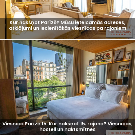
Kur nakšņot Parīzē? Mūsu ieteicamās adreses,
atklājumi un iecienītākās viesnīcas pa rajoniem
Viesnīca Parīzē 15: Kur nakšņot 15. rajonā? Viesnīcas,
hosteli un naktsmītnes