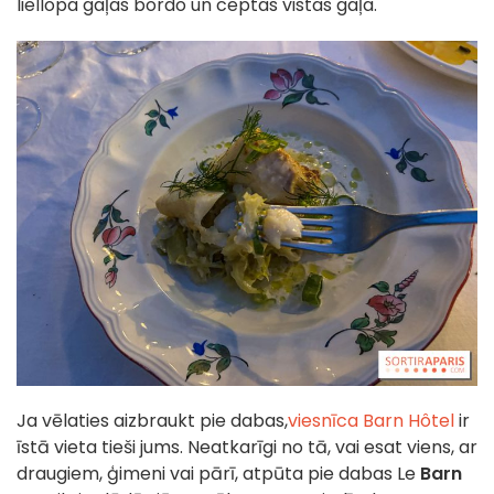
liellopa gaļas bordo un ceptas vistas gaļa.
Ja vēlaties aizbraukt pie dabas,
viesnīca
Barn Hôtel
ir
īstā vieta tieši jums. Neatkarīgi no tā, vai esat viens, ar
draugiem, ģimeni vai pārī, atpūta pie dabas Le
Barn