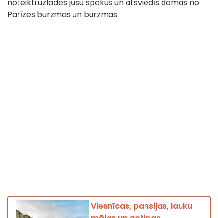
noteikti uzlādēs jūsu spēkus un atsviedīs domas no
Parīzes burzmas un burzmas.
Viesnīcas, pansijas, lauku
mājas un gotiņas