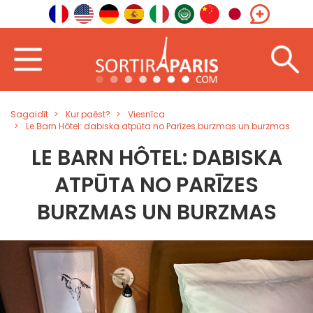
Sagaidīt
Kur paēst?
Viesnīca
Le Barn Hôtel: dabiska atpūta no Parīzes burzmas un burzmas
LE BARN HÔTEL: DABISKA
ATPŪTA NO PARĪZES
BURZMAS UN BURZMAS