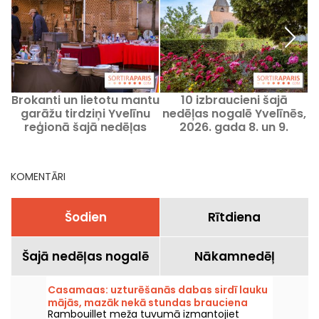
Brokanti un lietotu mantu
10 izbraucieni šajā
garāžu tirdziņi Yvelīnu
nedēļas nogalē Yvelīnēs,
reģionā šajā nedēļas
2026. gada 8. un 9.
nogalē 8. un 9. augustā
augustā, labās idejas
s
2026. gadā - 78
KOMENTĀRI
Šodien
Rītdiena
Šajā nedēļas nogalē
Nākamnedēļ
Casamaas: uzturēšanās dabas sirdī lauku
mājās, mazāk nekā stundas brauciena
Rambouillet meža tuvumā izmantojiet
attālumā no Parīzes