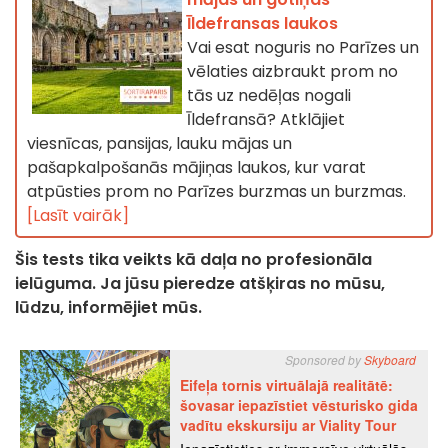
Īldefransas laukos
Vai esat noguris no Parīzes un
vēlaties aizbraukt prom no
tās uz nedēļas nogali
Īldefransā? Atklājiet
viesnīcas, pansijas, lauku mājas un
pašapkalpošanās mājiņas laukos, kur varat
atpūsties prom no Parīzes burzmas un burzmas.
[Lasīt vairāk]
Šis tests tika veikts kā daļa no profesionāla
ielūguma. Ja jūsu pieredze atšķiras no mūsu,
lūdzu, informējiet mūs.