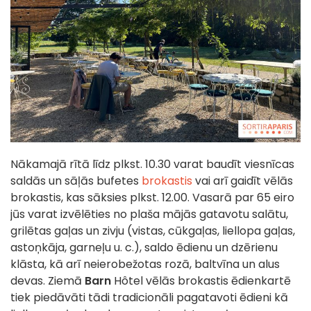
Nākamajā rītā līdz plkst. 10.30 varat baudīt viesnīcas
saldās un sāļās bufetes
brokastis
vai arī gaidīt vēlās
brokastis, kas sāksies plkst. 12.00. Vasarā par 65 eiro
jūs varat izvēlēties no plaša mājās gatavotu salātu,
grilētas gaļas un zivju (vistas, cūkgaļas, liellopa gaļas,
astoņkāja, garneļu u. c.), saldo ēdienu un dzērienu
klāsta, kā arī neierobežotas rozā, baltvīna un alus
devas. Ziemā
Barn
Hôtel vēlās brokastis ēdienkartē
tiek piedāvāti tādi tradicionāli pagatavoti ēdieni kā