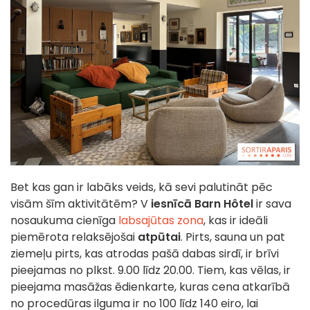
Bet kas gan ir labāks veids, kā sevi palutināt pēc
visām šīm aktivitātēm?
V
iesnīcā Barn Hôtel
ir sava
nosaukuma cienīga
labsajūtas zona
, kas ir ideāli
piemērota relaksējošai
atpūtai
. Pirts, sauna un pat
ziemeļu pirts, kas atrodas pašā dabas sirdī, ir brīvi
pieejamas no plkst. 9.00 līdz 20.00. Tiem, kas vēlas, ir
pieejama masāžas ēdienkarte, kuras cena atkarībā
no procedūras ilguma ir no 100 līdz 140 eiro, lai