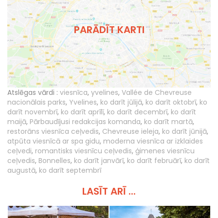
PARĀDĪT KARTI
Atslēgas vārdi :
viesnīca
,
yvelines
,
Vallée de Chevreuse
nacionālais parks
,
Yvelines
,
ko darīt jūlijā
,
ko darīt oktobrī
,
ko
darīt novembrī
,
ko darīt aprīlī
,
ko darīt decembrī
,
ko darīt
maijā
,
Pārbaudījusi redakcijas komanda
,
ko darīt martā
,
restorāns viesnīca ceļvedis
,
Chevreuse ieleja
,
ko darīt jūnijā
,
atpūta viesnīcā ar spa gidu
,
moderna viesnīca ar izklaides
ceļvedi
,
romantisks viesnīcu ceļvedis
,
ģimenes viesnīcu
ceļvedis
,
Bonnelles
,
ko darīt janvārī
,
ko darīt februārī
,
ko darīt
augustā
,
ko darīt septembrī
LASĪT ARĪ ...