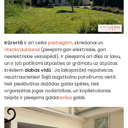
Kūrortā
ir arī celiņi
pastaigām,
skriešanai un
riteņbraukšanai
(pieejami gan elektriskie, gan
neelektriskie velosipēdi). Ir pieejams arī dīķis ar laivu,
un ir ļoti patīkami atpūsties ar grāmatu uz atpūtas
krēsliem
dabas vidū
.
Ja laikapstākļi nepateicas,
neuztraucieties! Šajā augstkalnu patvēruma vietā
tiek piedāvātas dažādas galda spēles, tiek
organizētas jogas nodarbības, un koplietošanas
telpās ir pieejams galda
tenisa
galds.