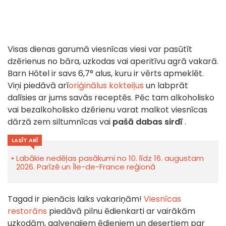
Visas dienas garumā viesnīcas viesi var pasūtīt
dzērienus no bāra, uzkodas vai aperitīvu agrā vakarā.
Barn Hôtel ir savs 6,7° alus, kuru ir vērts apmeklēt.
Viņi piedāvā arī
oriģinālus kokteiļus
un labprāt
dalīsies ar jums savās receptēs. Pēc tam alkoholisko
vai bezalkoholisko dzērienu varat malkot viesnīcas
dārzā zem siltumnīcas vai
pašā dabas sirdī
.
LASĪT ARĪ
Labākie nedēļas pasākumi no 10. līdz 16. augustam
2026. Parīzē un Île-de-France reģionā
Tagad ir pienācis laiks vakariņām!
Viesnīcas
restorāns
piedāvā pilnu ēdienkarti ar vairākām
uzkodām, galvenajiem ēdieniem un desertiem par