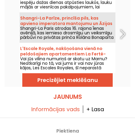
iespēju dažas dienas atpūsties laukos, lauku
mājās ar viesnīcas pakalpojumiem, lai
tuvotos dabai un izbaudītu miera brīžus kopā
ar saviem mīļajiem.
Shangri-La Parīze, princīša pils, kas
apvieno imperatora mantojumu un Āzijas
Shangri-La Paris atrodas 16. rajona Īenas
greznību, atrodas d'Iéna Avenue.
avēnijā, kas iemieso drosmīgu un veiksmīgu
pārbūvi no privātas prinča Rolāna Bonaparta
pils par viesnīcu, kas iekļauta vēstures
pieminekļu sarakstā, un izcilu pili.
L'Escale Royale, nakšņošana vienā no
peldošajiem apartamentiem La Ferté-
Vai jūs vilina numuriņš ar skatu uz Marnu?
sous-Jouarre (77)
Neatkarīgi no tā, vai jums ir vai nav jūras
kājas, Les Escales Royales, šī neparastā
naktsmītne uz ūdens, piedāvā iespēju
pavadīt nakti (vai vairāk, ja vēlaties) kādā no
Precizējiet meklēšanu
peldošajiem apartamentiem netālu no La
Ferté-sous-Jouarre.
JAUNUMS
Informācijas vads
+ Lasa
Piektiena