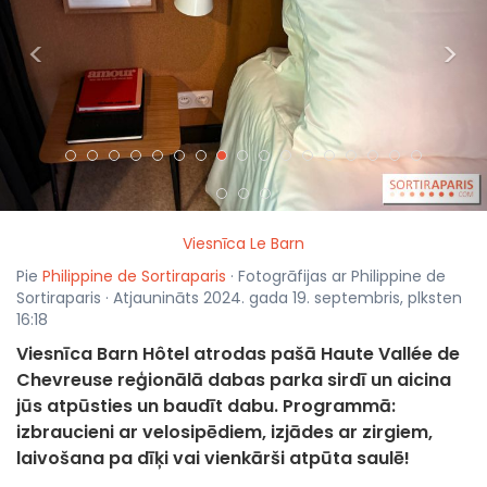
<
>
Viesnīca Le Barn
Pie
Philippine de Sortiraparis
· Fotogrāfijas ar Philippine de
Sortiraparis · Atjaunināts 2024. gada 19. septembris, plksten
16:18
Viesnīca Barn Hôtel atrodas pašā Haute Vallée de
Chevreuse reģionālā dabas parka sirdī un aicina
jūs atpūsties un baudīt dabu. Programmā:
izbraucieni ar velosipēdiem, izjādes ar zirgiem,
laivošana pa dīķi vai vienkārši atpūta saulē!