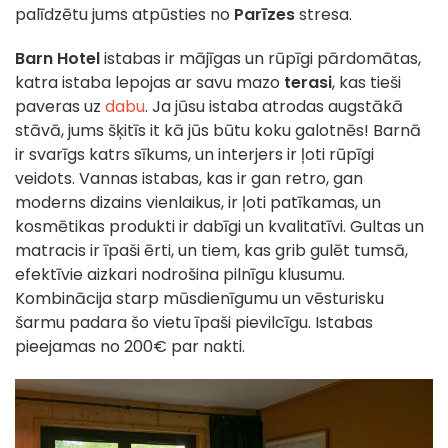
palīdzētu jums atpūsties no
Parīzes
stresa.
Barn Hotel
istabas ir mājīgas un rūpīgi pārdomātas,
katra istaba lepojas ar savu mazo
terasi
, kas tieši
paveras uz
dabu
. Ja jūsu istaba atrodas augstākā
stāvā, jums šķitīs it kā jūs būtu koku galotnēs! Barnā
ir svarīgs katrs sīkums, un interjers ir ļoti rūpīgi
veidots. Vannas istabas, kas ir gan retro, gan
moderns dizains vienlaikus, ir ļoti patīkamas, un
kosmētikas produkti ir dabīgi un kvalitatīvi. Gultas un
matracis ir īpaši ērti, un tiem, kas grib gulēt tumsā,
efektīvie aizkari nodrošina pilnīgu klusumu.
Kombinācija starp mūsdienīgumu un vēsturisku
šarmu padara šo vietu īpaši pievilcīgu. Istabas
pieejamas no 200€ par nakti.