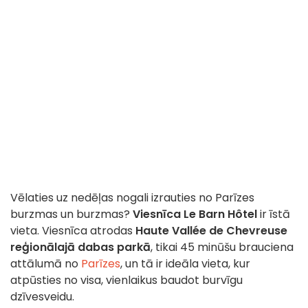
Vēlaties uz nedēļas nogali izrauties no Parīzes
burzmas un burzmas?
Viesnīca Le Barn Hôtel
ir īstā
vieta. Viesnīca atrodas
Haute Vallée de Chevreuse
reģionālajā dabas parkā
, tikai 45 minūšu brauciena
attālumā no
Parīzes
, un tā ir ideāla vieta, kur
atpūsties no visa, vienlaikus baudot burvīgu
dzīvesveidu.