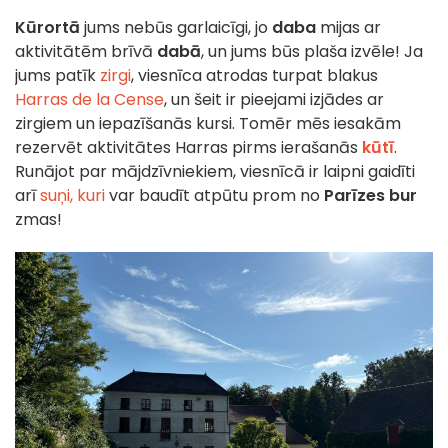
Kūrortā
jums nebūs garlaicīgi, jo
daba
mijas ar
aktivitātēm brīvā
dabā
, un jums būs plaša izvēle! Ja
jums patīk
zirgi
, viesnīca atrodas turpat blakus
Harras de la Cense
, un šeit ir pieejami izjādes ar
zirgiem un iepazīšanās kursi. Tomēr mēs iesakām
rezervēt aktivitātes Harras pirms ierašanās
kūtī
.
Runājot par mājdzīvniekiem, viesnīcā ir laipni gaidīti
arī
suņi, kuri
var baudīt atpūtu prom no
Parīzes bur
zmas!