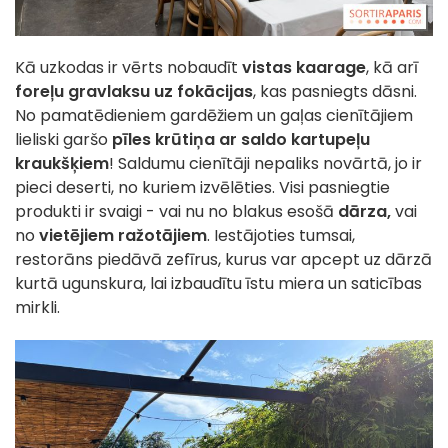
Kā uzkodas ir vērts nobaudīt
vistas kaarage
, kā arī
foreļu gravlaksu uz fokācijas
, kas pasniegts dāsni.
No pamatēdieniem gardēžiem un gaļas cienītājiem
lieliski garšo
pīles krūtiņa ar saldo kartupeļu
kraukšķiem
! Saldumu cienītāji nepaliks novārtā, jo ir
pieci deserti, no kuriem izvēlēties. Visi pasniegtie
produkti ir svaigi - vai nu no blakus esošā
dārza,
vai
no
vietējiem ražotājiem
. Iestājoties tumsai,
restorāns piedāvā zefīrus, kurus var apcept uz dārzā
kurtā ugunskura, lai izbaudītu īstu miera un saticības
mirkli.