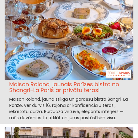
Maison Roland, jaunais Parīzes bistro no
Shangri-La Paris ar privātu terasi
Maison Roland, jaunā stilīgā un gardēžu bistro Šangri-La
Parīzē, ver durvis 16. rajonā ar konfidenciālu terasi,
iekārtotu dārzā. Buržuāza virtuve, elegants interjers —
mēs devāmies to atklāt un jums pastāstīsim visu.