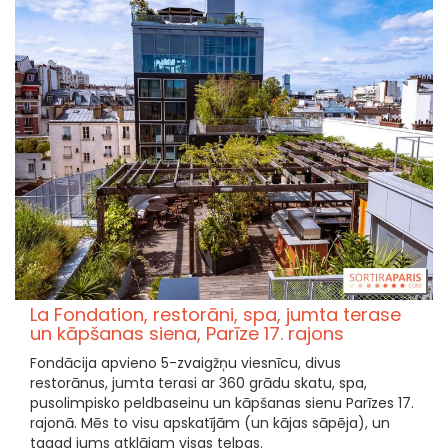
La Fondation, restorāni, spa, jumta terase
un kāpšanas siena, Parīze 17. rajons
Fondācija apvieno 5-zvaigžņu viesnīcu, divus
restorānus, jumta terasi ar 360 grādu skatu, spa,
pusolimpisko peldbaseinu un kāpšanas sienu Parīzes 17.
rajonā. Mēs to visu apskatījām (un kājas sāpēja), un
tagad jums atklājam visas telpas.