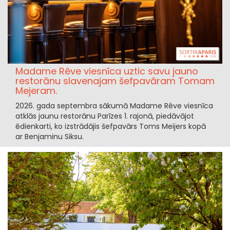
Madame Rêve viesnīca uztic savu jauno
restorānu slavenajam šefpavāram Tomam
Mejeram.
2026. gada septembra sākumā Madame Rêve viesnīca
atklās jaunu restorānu Parīzes 1. rajonā, piedāvājot
ēdienkarti, ko izstrādājis šefpavārs Toms Meijers kopā
ar Benjaminu Siksu.