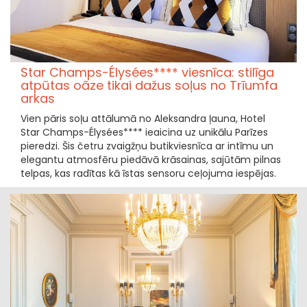
Star Champs-Élysées**** viesnīca: stilīga
atpūtas oāze tikai dažus soļus no Trīumfa
arkas
Vien pāris soļu attālumā no Aleksandra ļauna, Hotel
Star Champs-Élysées**** ieaicina uz unikālu Parīzes
pieredzi. Šis četru zvaigžņu butikviesnīca ar intīmu un
elegantu atmosfēru piedāvā krāsainas, sajūtām pilnas
telpas, kas radītas kā īstas sensoru ceļojuma iespējas.