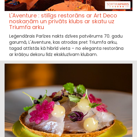
L'Aventure : stilīgs restorāns ar Art Deco
noskaņām un privāts klubs ar skatu uz
Triumfa arku
Leģendārais Parīzes nakts dzīves patvērums 70. gadu
garumā, L'Aventure, kas atrodas pret Triumfa arku,
tagad attīstās kā hibrīd vieta – no eleganta restorāna
ar krāšņu dekoru līdz ekskluzīvam klubam.