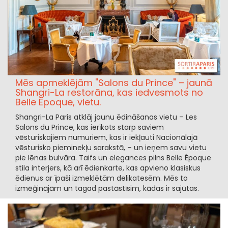
Mēs apmeklējām "Salons du Prince" – jaunā
Shangri-La restorāna, kas iedvesmots no
Belle Époque, vietu.
Shangri-La Paris atklāj jaunu ēdināšanas vietu – Les
Salons du Prince, kas ierīkots starp saviem
vēsturiskajiem numuriem, kas ir iekļauti Nacionālajā
vēsturisko pieminekļu sarakstā, – un ieņem savu vietu
pie Iēnas bulvāra. Taifs un elegances pilns Belle Époque
stila interjers, kā arī ēdienkarte, kas apvieno klasiskus
ēdienus ar īpaši izmeklētām delikatesēm. Mēs to
izmēģinājām un tagad pastāstīsim, kādas ir sajūtas.