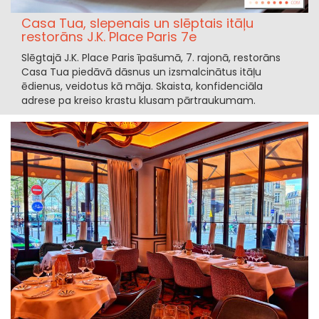
Casa Tua, slepenais un slēptais itāļu
restorāns J.K. Place Paris 7e
Slēgtajā J.K. Place Paris īpašumā, 7. rajonā, restorāns
Casa Tua piedāvā dāsnus un izsmalcinātus itāļu
ēdienus, veidotus kā māja. Skaista, konfidenciāla
adrese pa kreiso krastu klusam pārtraukumam.