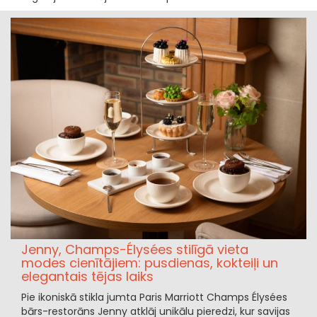
Jenny, Champs-Élysées stilīgā vieta
modes cienītājiem: pusdienas, kokteiļi un
elegantais tējas laiks
Pie ikoniskā stikla jumta Paris Marriott Champs Élysées
bārs-restorāns Jenny atklāj unikālu pieredzi, kur savijas