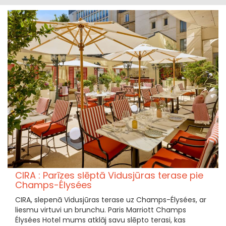
CIRA : Parīzes slēptā Vidusjūras terase pie
Champs-Élysées
CIRA, slepenā Vidusjūras terase uz Champs-Élysées, ar
liesmu virtuvi un brunchu. Paris Marriott Champs
Élysées Hotel mums atklāj savu slēpto terasi, kas