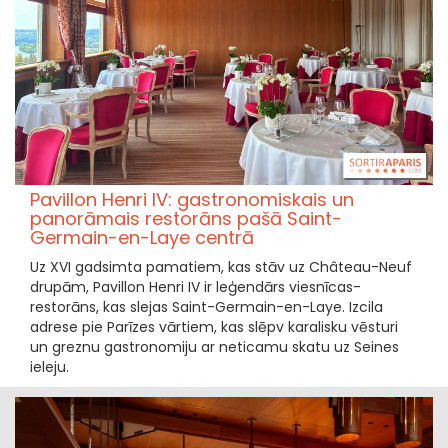
Pavillon Henri IV: gastronomiskais un
panorāmais restorāns pašā Saint-
Germain-en-Laye centrā
Uz XVI gadsimta pamatiem, kas stāv uz Château-Neuf
drupām, Pavillon Henri IV ir leģendārs viesnīcas-
restorāns, kas slejas Saint-Germain-en-Laye. Izcila
adrese pie Parīzes vārtiem, kas slēpv karalisku vēsturi
un greznu gastronomiju ar neticamu skatu uz Seines
ieleju.