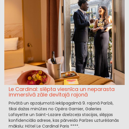
Le Cardinal: slēpta viesnīca un neparasta
immersīvā zāle devītajā rajonā
Privātā un apzaļumotā iekšpagalmā 9. rajonā Parīzē,
tikai dažas minūtes no Opéra Garnier, Galeries
Lafayette un Saint-Lazare dzelzceļa stacijas, slēpjas
konfidenciāla adrese, kas pārveido Parīzes uzturēšanās
mākslu: Hôtel Le Cardinal Paris ****.