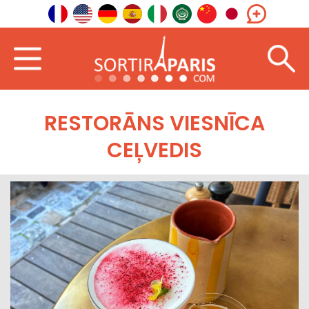
RESTORĀNS VIESNĪCA
CEĻVEDIS