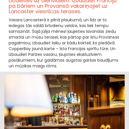
Dodieties uz dienvidiem: izbaudiet Franciju
pa bāriem un Provansā vakariņojiet uz
Lancaster viesnīcas terases.
Vasara Lancasterā ir pilnā plaukumā, un līdz ar to
iedegas tās saldā brīvdienu veldze, kas liek tempu
samazināt. Šajā jūlija mēnesī ļaujieties lavandas ziedu
smaržai un mūsu terasei, kas pārtop par īstu Provansas
pagalmiņu; izbaudiet laiku ar kādu kokteil, ko piedāvā
CopperBay jaunā karte – īsta Francijas spirītu tūre. Un
izbaudiet Parīzes vasaru, ļaujoties ekskluzīviem
pasākumiem, kur gaidāmas augstas garšas baudījums
un mūzikas maigs ritms.