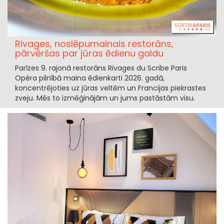
Rivages, noslēpumainais restorāns,
pārvēršas par jūras ēdienu galdu
Parīzes 9. rajonā restorāns Rivages du Scribe Paris
Opéra pilnībā maina ēdienkarti 2026. gadā,
koncentrējoties uz jūras veltēm un Francijas piekrastes
zveju. Mēs to izmēģinājām un jums pastāstām visu.