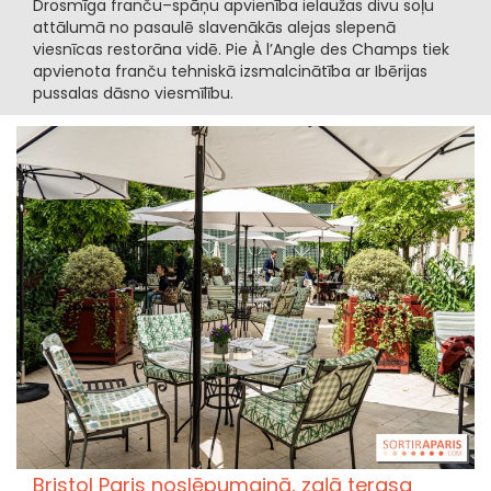
Drosmīga franču–spāņu apvienība ielaužas divu soļu
attālumā no pasaulē slavenākās alejas slepenā
viesnīcas restorāna vidē. Pie À l’Angle des Champs tiek
apvienota franču tehniskā izsmalcinātība ar Ibērijas
pussalas dāsno viesmīlību.
Bristol Paris noslēpumainā, zaļā terasa