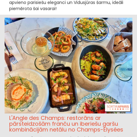
apvieno parisiešu eleganci un Vidusjūras šarmu, ideāli
piemērota šai vasarai!
L'Angle des Champs: restorāns ar
pārsteidzošām franču un iberiešu garšu
kombinācijām netālu no Champs-Elysées