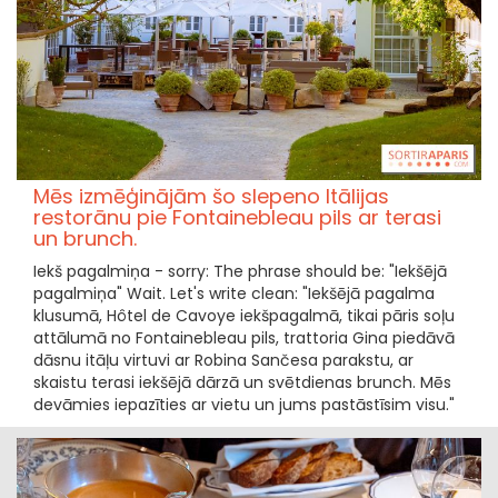
Mēs izmēģinājām šo slepeno Itālijas
restorānu pie Fontainebleau pils ar terasi
un brunch.
Iekš pagalmiņa - sorry: The phrase should be: "Iekšējā
pagalmiņa" Wait. Let's write clean: "Iekšējā pagalma
klusumā, Hôtel de Cavoye iekšpagalmā, tikai pāris soļu
attālumā no Fontainebleau pils, trattoria Gina piedāvā
dāsnu itāļu virtuvi ar Robina Sančesa parakstu, ar
skaistu terasi iekšējā dārzā un svētdienas brunch. Mēs
devāmies iepazīties ar vietu un jums pastāstīsim visu."