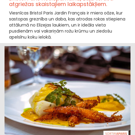
atgriežas skaistajiem laikapstākļiem.
Viesnīcas Bristol Paris Jardin Français ir miera oāze, kur
sastopas greznība un daba, kas atrodas rokas stiepiena
attālumā no Elizejas laukiem, un ir ideāla vieta
pusdienām vai vakariņām rožu krūmu un ziedošu
apelsīnu koku ielokā.