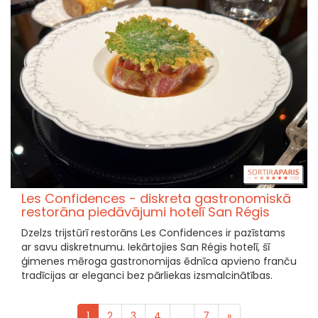
Les Confidences - diskreta gastronomiskā
restorāna piedāvājumi hotelī San Régis
Dzelzs trijstūrī restorāns Les Confidences ir pazīstams
ar savu diskretnumu. Iekārtojies San Régis hotelī, šī
ģimenes mēroga gastronomijas ēdnīca apvieno franču
tradīcijas ar eleganci bez pārliekas izsmalcinātības.
1
2
3
4
...
7
»