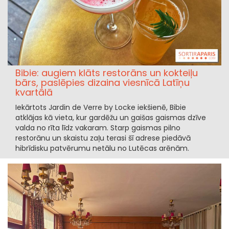
Bibie: augiem klāts restorāns un kokteiļu
bārs, paslēpies dizaina viesnīcā Latīņu
kvartālā
Iekārtots Jardin de Verre by Locke iekšienē, Bibie
atklājas kā vieta, kur gardēžu un gaišas gaismas dzīve
valda no rīta līdz vakaram. Starp gaismas pilno
restorānu un skaistu zaļu terasi šī adrese piedāvā
hibrīdisku patvērumu netālu no Lutēcas arēnām.