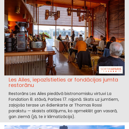
Les Ailes, iepazīstieties ar fondācijas jumta
restorānu
Restorāns Les Ailes piedāvā bistronomisku virtuvi La
Fondation 8. stāvā, Parīzes 17. rajonā. Skats uz jumtiem,
zaļojoša terase un ēdienkarte ar Thomas Rossi
parakstu — skaists atklājums, ko apmeklēt gan vasarā,
gan ziemā (jā, te ir klimatizācija).