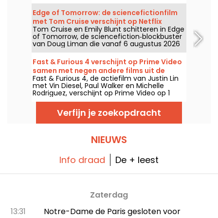
augustus 2026.
Edge of Tomorrow: de sciencefictionfilm
met Tom Cruise verschijnt op Netflix
Tom Cruise en Emily Blunt schitteren in Edge
of Tomorrow, de sciencefiction‑blockbuster
van Doug Liman die vanaf 6 augustus 2026
op Netflix te zien is.
Fast & Furious 4 verschijnt op Prime Video
samen met negen andere films uit de
Fast & Furious 4, de actiefilm van Justin Lin
reeks
met Vin Diesel, Paul Walker en Michelle
Rodriguez, verschijnt op Prime Video op 1
augustus 2026 en brengt meerdere delen
van de saga.
Verfijn je zoekopdracht
NIEUWS
Info draad
De + leest
Zaterdag
13:31
Notre-Dame de Paris gesloten voor