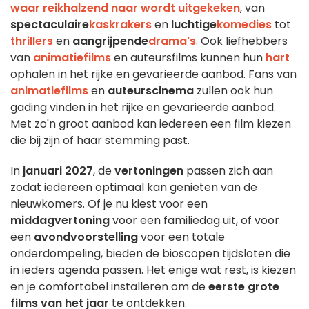
waar reikhalzend naar wordt uitgekeken
, van
spectaculaire
kaskrakers
en
luchtige
komedies
tot
thrillers
en
aangrijpende
drama's
. Ook liefhebbers
van
animatiefilms
en auteursfilms kunnen hun
hart
ophalen in het rijke en gevarieerde aanbod. Fans van
animatiefilms
en
auteurscinema
zullen ook hun
gading vinden in het rijke en gevarieerde aanbod.
Met zo'n groot aanbod kan iedereen een film kiezen
die bij zijn of haar stemming past.
In
januari 2027
, de
vertoningen
passen zich aan
zodat iedereen optimaal kan genieten van de
nieuwkomers. Of je nu kiest voor een
middagvertoning
voor een familiedag uit, of voor
een
avondvoorstelling
voor een totale
onderdompeling, bieden de bioscopen tijdsloten die
in ieders agenda passen. Het enige wat rest, is kiezen
en je comfortabel installeren om de
eerste grote
films van het jaar
te ontdekken.