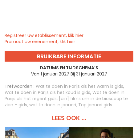
Registreer uw etablissement, klik hier
Promoot uw evenement, klik hier
BRUIKBARE INFORMATIE
DATUMS EN TIJDSCHEMA'S
Van 1 januari 2027 Bij 31 januari 2027
Trefwoorden :
Wat te doen in Parijs als het warm is gids
,
Wat te doen in Parijs als het koud is gids
,
Wat te doen in
Parijs als het regent gids
,
[cin] films om in de bioscoop te
zien – gids
,
wat te doen in januari
,
Top januari gids
LEES OOK ...