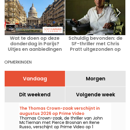
Wat te doen op deze
Schuldig bevonden: de
donderdag in Parijs?
SF-thriller met Chris
Uitjes en aanbiedingen
Pratt uitgezonden op
van 13 augustus 2026
Canal+
OPMERKINGEN
Vandaag
Morgen
Dit weekend
Volgende week
The Thomas Crown-zaak verschijnt in
augustus 2026 op Prime Video
Thomas Crown-zaak, de thriller van John
McTiernan met Pierce Brosnan en Rene
Russo, verschijnt op Prime Video op 1