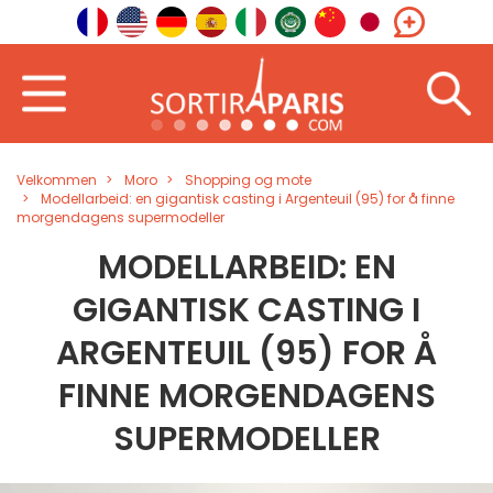
Velkommen
Moro
Shopping og mote
Modellarbeid: en gigantisk casting i Argenteuil (95) for å finne
morgendagens supermodeller
MODELLARBEID: EN
GIGANTISK CASTING I
ARGENTEUIL (95) FOR Å
FINNE MORGENDAGENS
SUPERMODELLER