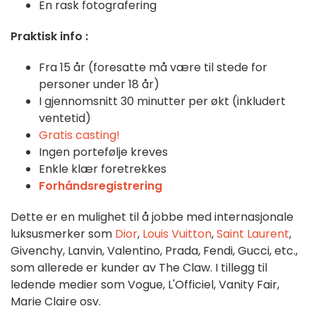
En rask fotografering
Praktisk info :
Fra 15 år (foresatte må være til stede for
personer under 18 år)
I gjennomsnitt 30 minutter per økt (inkludert
ventetid)
Gratis casting!
Ingen portefølje kreves
Enkle klær foretrekkes
Forhåndsregistrering
Dette er en mulighet til å jobbe med internasjonale
luksusmerker som
Dior
,
Louis Vuitton
,
Saint Laurent
,
Givenchy, Lanvin, Valentino, Prada, Fendi, Gucci, etc.,
som allerede er kunder av The Claw. I tillegg til
ledende medier som Vogue, L'Officiel, Vanity Fair,
Marie Claire osv.