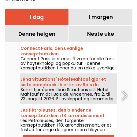
I dag
I morgen
Denne helgen
Neste uke
Connect Paris, den uvanlige
konseptbutikken
Connect Paris er stedet å være for alle fans
av høyteknologi og popkultur. I denne
konseptbutikken finner du en rekke uvanlige
skatter som vil vekke lidenskapen din.
Léna Situations' Hôtel Mahfouf gjør et
siste comeback i hjertet av Bois de
Som i fjor åpner Léna Situations sitt Hôtel
Vincennes
Mahfouf midt i Bois de Vincennes, fra 2. til
23. august 2026. Et avslappet og sommerlig
sted, mellom august-vlogs, shopping,
vegetariske fristelser og avslapning, med en
Les Pétroleuses, den blendende
viss nostalgi.
konseptbutikken i 18. arrondissement.
Les Pétroleuses, den fargerike
konseptbutikken i 18. arrondissement, er et
fristed for unge designere som tilbyr en
rekke originale og unike varer. Alt fra mote til