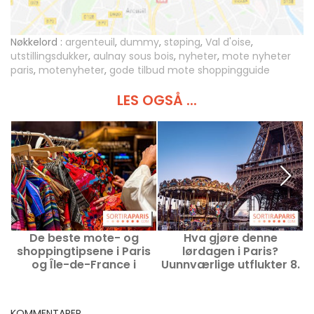
Nøkkelord :
argenteuil
,
dummy
,
støping
,
Val d'oise
,
utstillingsdukker
,
aulnay sous bois
,
nyheter
,
mote nyheter
paris
,
motenyheter
,
gode tilbud mote shoppingguide
LES OGSÅ ...
De beste mote- og
Hva gjøre denne
H
shoppingtipsene i Paris
lørdagen i Paris?
i
og Île-de-France i
Uunnværlige utflukter 8.
august 2026
august 2026
KOMMENTARER