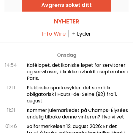
innredning er Made in France og kan
Avgrens søket ditt
skreddersys på forespørsel.
NYHETER
Info Wire
+ Lyder
Onsdag
14:54
Kafèløpet, det ikoniske løpet for servitører
og servitriser, blir ikke avholdt i september i
Paris.
12:11
Elektriske sparkesykler: det som blir
obligatorisk i Hauts-de-Seine (92) fra 1.
august
11:31
Kommer julemarkedet på Champs-Élysées
endelig tilbake denne vinteren? Hva vi vet
01:46
Solformørkelsen 12. august 2026: Er det
trygt å bruke solformørkelsesbriller kjøpt i