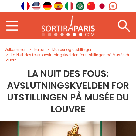
Velkommen
Kultur
Museer og utstillinger
La Nuit des fous: avslutningskvelden for utstillingen på Musée du
Louvre
LA NUIT DES FOUS:
AVSLUTNINGSKVELDEN FOR
UTSTILLINGEN PÅ MUSÉE DU
LOUVRE