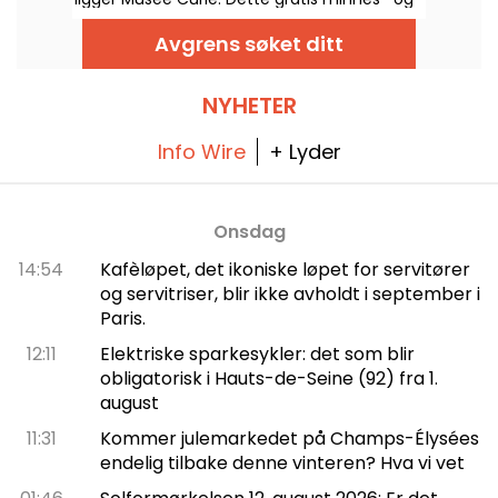
kunnskapsstedet er åpent fra onsdag til
lørdag og gir et innblikk i radioaktivitetens
Avgrens søket ditt
historie og medisinske anvendelser.
NYHETER
Info Wire
+ Lyder
Onsdag
14:54
Kafèløpet, det ikoniske løpet for servitører
og servitriser, blir ikke avholdt i september i
Paris.
12:11
Elektriske sparkesykler: det som blir
obligatorisk i Hauts-de-Seine (92) fra 1.
august
11:31
Kommer julemarkedet på Champs-Élysées
endelig tilbake denne vinteren? Hva vi vet