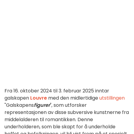
Fra 16. oktober 2024 til 3. februar 2025 inntar
galskapen
Louvre
med den midlertidige
utstillingen
"Galskapens
figurer
", som utforsker
representasjonen av disse subversive kunstnerne fra
middelalderen til romantikken. Denne
underholderen, som ble skapt for å underholde
hoffet og befolkningen, vil bli vist frem på et spesielt