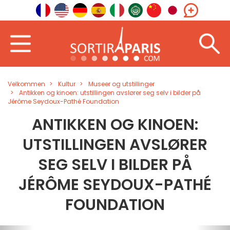
Velkommen
Kultur
Museer og utstillinger
Antikken og kinoen: utstillingen avslører seg selv i bilder på
Jérôme Seydoux-Pathé Foundation
ANTIKKEN OG KINOEN:
UTSTILLINGEN AVSLØRER
SEG SELV I BILDER PÅ
JÉRÔME SEYDOUX-PATHÉ
FOUNDATION