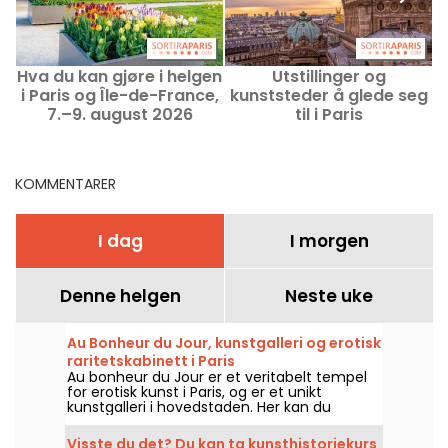
Hva du kan gjøre i helgen
Utstillinger og
i Paris og Île-de-France,
kunststeder å glede seg
7.–9. august 2026
til i Paris
KOMMENTARER
I dag
I morgen
Denne helgen
Neste uke
Au Bonheur du Jour, kunstgalleri og erotisk
raritetskabinett i Paris
Au bonheur du Jour er et veritabelt tempel
for erotisk kunst i Paris, og er et unikt
kunstgalleri i hovedstaden. Her kan du
oppdage verk som fremhever skjønnheten i
den mannlige og kvinnelige kroppen
Visste du det? Du kan ta kunsthistoriekurs