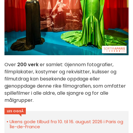
Over
200 verk
er samlet: Gjennom fotografier,
filmplakater, kostymer og rekvisitter, kulisser og
filmutdrag kan besøkende oppdage eller
gjenoppdage denne rike filmografien, som omfatter
spillefilmer i alle aldre, alle sjangre og for alle
målgrupper.
LES OGSÅ
Ukens gode tilbud fra 10. til 16. august 2026 i Paris og
Île-de-France