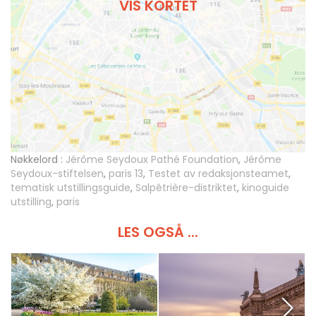
VIS KORTET
Nøkkelord :
Jérôme Seydoux Pathé Foundation
,
Jérôme
Seydoux-stiftelsen
,
paris 13
,
Testet av redaksjonsteamet
,
tematisk utstillingsguide
,
Salpêtrière-distriktet
,
kinoguide
utstilling
,
paris
LES OGSÅ ...