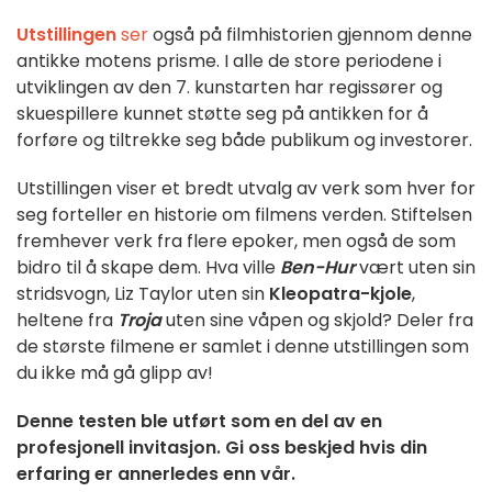
Utstillingen
ser
også på filmhistorien gjennom denne
antikke motens prisme. I alle de store periodene i
utviklingen av den 7. kunstarten har regissører og
skuespillere kunnet støtte seg på antikken for å
forføre og tiltrekke seg både publikum og investorer.
Utstillingen viser et bredt utvalg av verk som hver for
seg forteller en historie om filmens verden. Stiftelsen
fremhever verk fra flere epoker, men også de som
bidro til å skape dem. Hva ville
Ben-Hur
vært uten sin
stridsvogn, Liz Taylor uten sin
Kleopatra-kjole
,
heltene fra
Troja
uten sine våpen og skjold? Deler fra
de største filmene er samlet i denne utstillingen som
du ikke må gå glipp av!
Denne testen ble utført som en del av en
profesjonell invitasjon. Gi oss beskjed hvis din
erfaring er annerledes enn vår.