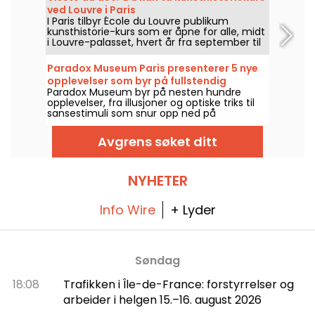
gjennom visjonene til kunstnere fra 1800- og
ved Louvre i Paris
1900-tallet, i tillegg til noen mer moderne
I Paris tilbyr École du Louvre publikum
klumper.
kunsthistorie-kurs som er åpne for alle, midt
i Louvre-palasset, hvert år fra september til
juni. Museet arrangerer også gratis foredrag
av og til. En sikker vei til å bli skikkelig
Paradox Museum Paris presenterer 5 nye
oppdatert på kunsthistorie!
opplevelser som byr på fullstendig
Paradox Museum byr på nesten hundre
oppslukende inntrykk, i tillegg til Café
opplevelser, fra illusjoner og optiske triks til
Hans & Gretel
sansestimuli som snur opp ned på
oppfatningen, rett i hjertet av Paris. Du
kommer til å elske å bli lurt, og ta
Avgrens søket ditt
surrealistiske bilder i fotohjørnet. Fem nye,
immersive opplevelser har blitt lagt til
utstillingen – nå er det på tide å teste
sansene dine! I tillegg frister et splitter nytt,
NYHETER
ultra-godt kafé: Hans & Gretel venter på å
friste deg.
Info Wire
+ Lyder
Søndag
18:08
Trafikken i Île-de-France: forstyrrelser og
arbeider i helgen 15.–16. august 2026