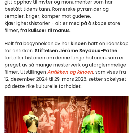
gitt opphav til myter og monumenter som har
bestått tidens tann. Romerske pyramider og
templer, kriger, kamper mot gudene,
kjærlighetshistorier - alt er med på å skape store
filmer, fra
kulisser
til
manus
.
Helt fra begynnelsen av har
kinoen
hatt en lidenskap
for antikken.
Stiftelsen Jérôme Seydoux-Pathé
forteller historien om denne lange historien, som er
preget av så mange mesterverk og uforglemmelige
filmer. Utstillingen
Antikken og kinoen
, som vises fra
12. desember 2024 til 29. mars 2025, setter søkelyset
på dette rike kulturelle forholdet.