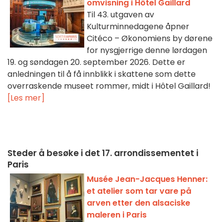
omvisning i Hôtel Gaillard
Til 43. utgaven av
Kulturminnedagene åpner
Citéco – Økonomiens by dørene
for nysgjerrige denne lørdagen
19. og søndagen 20. september 2026. Dette er
anledningen til å få innblikk i skattene som dette
overraskende museet rommer, midt i Hôtel Gaillard!
[Les mer]
Steder å besøke i det 17. arrondissementet i
Paris
Musée Jean-Jacques Henner:
et atelier som tar vare på
arven etter den alsaciske
maleren i Paris