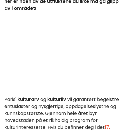
her er noen av de utfluktene du ikke må gå glipp
av i området!
Paris'
kulturarv
og
kulturliv
vil garantert begeistre
entusiaster og nysgjerrige, oppdagelseslystne og
kunnskapstørste. Gjennom hele året byr
hovedstaden på et rikholdig program for
kulturinteresserte.
Hvis du befinner deg i det
17.