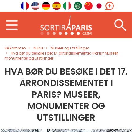
Velkommen
Kultur
Museer og utstillinger
Hva bør du besøke i det 17. arrondissementet i Paris? Museer,
monumenter og utstillinger
HVA BØR DU BESØKE I DET 17.
ARRONDISSEMENTET I
PARIS? MUSEER,
MONUMENTER OG
UTSTILLINGER