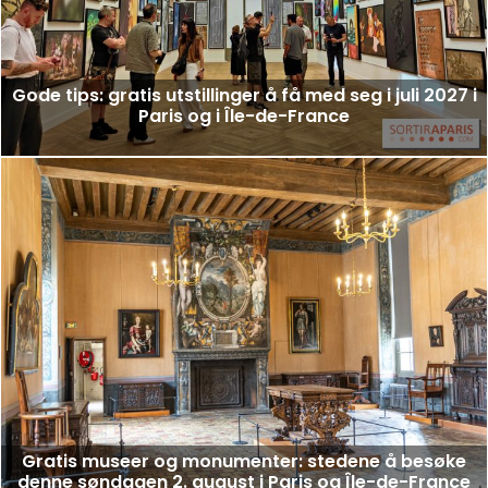
Gode tips: gratis utstillinger å få med seg i juli 2027 i
Paris og i Île-de-France
Gratis museer og monumenter: stedene å besøke
denne søndagen 2. august i Paris og Île-de-France