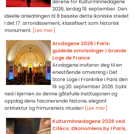
dørene for Kulturminnedagene
2026, lørdag 19. september. Den
ideelle anledningen til å besøke dette ikoniske stedet
i det 17. arrondissement, klassifisert som historisk
monument.
[Les mer]
Arvdagene 2026 i Paris:
guidede omvisninger i Grande
Loge de France
Arvdagene inviterer deg til en
enestående omvisning i Det
Store Loge i Frankrike i Paris den
19. og 20. september 2026. Dykk
ned i kjernen av denne gåtefulle institusjonen og
oppdag dens fascinerende historie, elegant
arkitektur og frimureriets ritualer!
[Les mer]
Kulturminnedagene 2026 ved
Citéco, Økonomiens by i Paris,