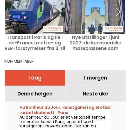
Transport i Paris og Île-
Nye utstillinger i juni
de-France: metro- og
2027: de kunstneriske
RER-forstyrrelser fra 3. til
møteplassene som
a
9. august 2026
åpner dørene i Paris
f
KOMMENTARER
I dag
I morgen
Denne helgen
Neste uke
Au Bonheur du Jour, kunstgalleri og erotisk
raritetskabinett i Paris
Au bonheur du Jour er et veritabelt tempel
for erotisk kunst i Paris, og er et unikt
kunstgalleri i hovedstaden. Her kan du