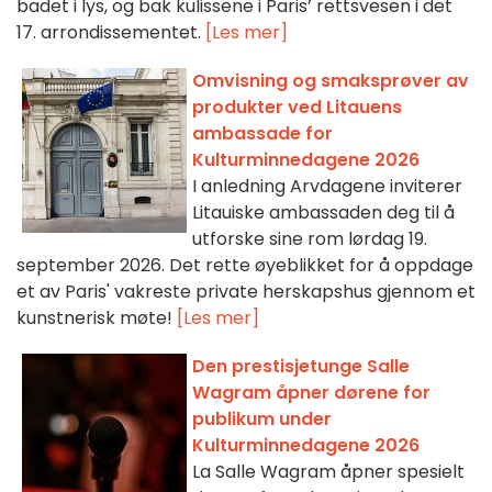
badet i lys, og bak kulissene i Paris’ rettsvesen i det
17. arrondissementet.
[Les mer]
Omvisning og smaksprøver av
produkter ved Litauens
ambassade for
Kulturminnedagene 2026
I anledning Arvdagene inviterer
Litauiske ambassaden deg til å
utforske sine rom lørdag 19.
september 2026. Det rette øyeblikket for å oppdage
et av Paris' vakreste private herskapshus gjennom et
kunstnerisk møte!
[Les mer]
Den prestisjetunge Salle
Wagram åpner dørene for
publikum under
Kulturminnedagene 2026
La Salle Wagram åpner spesielt