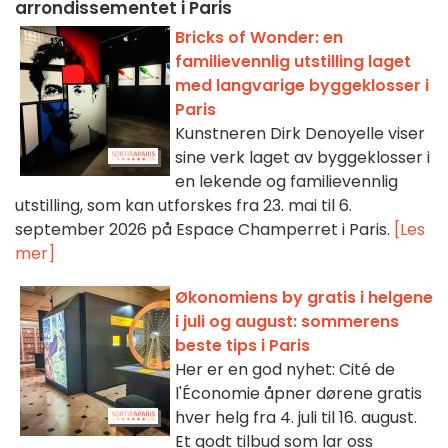
arrondissementet i Paris
Bricks of Wonder: en
familievennlig utstilling laget
med langvarige byggeklosser i
Paris
Kunstneren Dirk Denoyelle viser
sine verk laget av byggeklosser i
en lekende og familievennlig
utstilling, som kan utforskes fra 23. mai til 6.
september 2026 på Espace Champerret i Paris.
[Les
mer]
Økonomiens by gratis i helgene
i juli og august: sommerens
beste tips i Paris
Her er en god nyhet: Cité de
l'Économie åpner dørene gratis
hver helg fra 4. juli til 16. august.
Et godt tilbud som lar oss