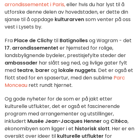
arrondissementet i Paris,
eller hvis du har lyst til å
utforske denne delen av hovedstaden, er dette din
sjanse til å oppdage
kulturarven
som venter på oss
vest i Lysets by.
Fra
Place de Clichy
til
Batignolles
og Wagram - det
17. arrondissementet
er hjemsted for rolige,
landsbylignende bydeler, prestisjefylte steder der
ambassader
har slått seg ned, og livlige gater fylt
med
teatre
,
barer
og
lokale nuggets
.
Det er også et
flott sted for en spasertur, med den sublime
Parc
Monceau
rett rundt hjørnet.
Og gode nyheter for de som er på jakt etter
kulturelle utflukter, det er også et fascinerende
program med arrangementer og utstillinger,
inkludert
Musée Jean-Jacques Henner
og
Citéco
,
økonomibyen som ligger i et
historisk slott
. Her er en
oversikt over ideer til
kulturelle utflukter
for