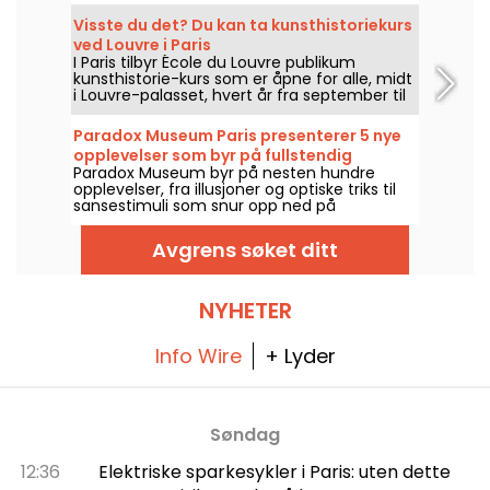
oppdage verk som fremhever skjønnheten i
den mannlige og kvinnelige kroppen
Visste du det? Du kan ta kunsthistoriekurs
gjennom visjonene til kunstnere fra 1800- og
ved Louvre i Paris
1900-tallet, i tillegg til noen mer moderne
I Paris tilbyr École du Louvre publikum
klumper.
kunsthistorie-kurs som er åpne for alle, midt
i Louvre-palasset, hvert år fra september til
juni. Museet arrangerer også gratis foredrag
av og til. En sikker vei til å bli skikkelig
Paradox Museum Paris presenterer 5 nye
oppdatert på kunsthistorie!
opplevelser som byr på fullstendig
Paradox Museum byr på nesten hundre
oppslukende inntrykk, i tillegg til Café
opplevelser, fra illusjoner og optiske triks til
Hans & Gretel
sansestimuli som snur opp ned på
oppfatningen, rett i hjertet av Paris. Du
kommer til å elske å bli lurt, og ta
Avgrens søket ditt
surrealistiske bilder i fotohjørnet. Fem nye,
immersive opplevelser har blitt lagt til
utstillingen – nå er det på tide å teste
sansene dine! I tillegg frister et splitter nytt,
NYHETER
ultra-godt kafé: Hans & Gretel venter på å
friste deg.
Info Wire
+ Lyder
Søndag
12:36
Elektriske sparkesykler i Paris: uten dette