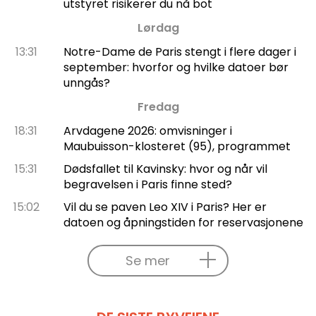
utstyret risikerer du nå bot
Lørdag
13:31
Notre-Dame de Paris stengt i flere dager i
september: hvorfor og hvilke datoer bør
unngås?
Fredag
18:31
Arvdagene 2026: omvisninger i
Maubuisson-klosteret (95), programmet
15:31
Dødsfallet til Kavinsky: hvor og når vil
begravelsen i Paris finne sted?
15:02
Vil du se paven Leo XIV i Paris? Her er
datoen og åpningstiden for reservasjonene
Se mer