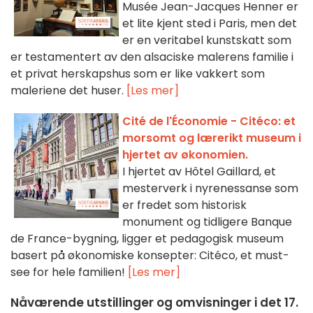
Musée Jean-Jacques Henner er
et lite kjent sted i Paris, men det
er en veritabel kunstskatt som
er testamentert av den alsaciske malerens familie i
et privat herskapshus som er like vakkert som
maleriene det huser.
[Les mer]
Cité de l'Économie - Citéco: et
morsomt og lærerikt museum i
hjertet av økonomien.
I hjertet av Hôtel Gaillard, et
mesterverk i nyrenessanse som
er fredet som historisk
monument og tidligere Banque
de France-bygning, ligger et pedagogisk museum
basert på økonomiske konsepter: Citéco, et must-
see for hele familien!
[Les mer]
Nåværende utstillinger og omvisninger i det 17.