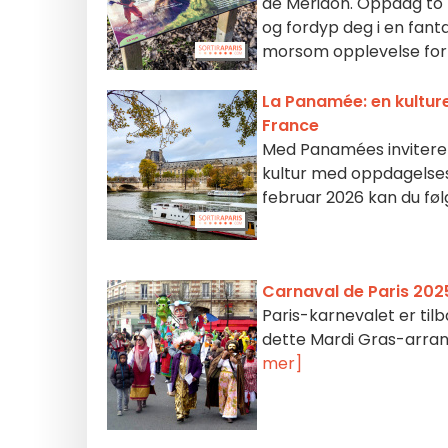
de Méridon. Oppdag to na
og fordyp deg i en fanta
morsom opplevelse for h
La Panamée: en kulturel
France
Med Panamées inviterer 
kultur med oppdagelsesr
februar 2026 kan du føl
Carnaval de Paris 202
Paris-karnevalet er tilb
dette Mardi Gras-arran
mer]