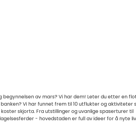
 og begynnelsen av mars? Vi har dem! Leter du etter en flo
anken? Vi har funnet frem til 10 utflukter og aktiviteter
 koster skjorta.
Fra utstillinger og uvanlige spaserturer til
agelsesferder - hovedstaden er full av ideer for å nyte li