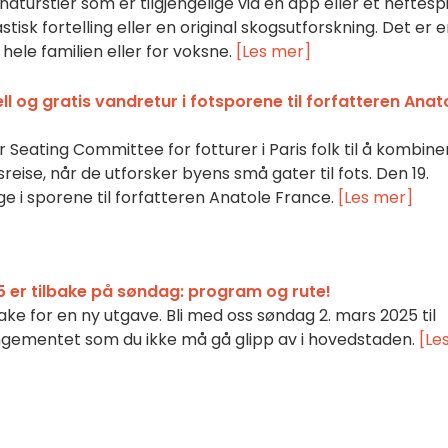
turstier som er tilgjengelige via en app eller et heftespil
stisk fortelling eller en original skogsutforskning. Det er 
ele familien eller for voksne.
[Les mer]
l og gratis vandretur i fotsporene til forfatteren Anat
Seating Committee for fotturer i Paris folk til å kombine
eise, når de utforsker byens små gater til fots. Den 19.
ge i sporene til forfatteren Anatole France.
[Les mer]
5 er tilbake på søndag: program og rute!
ake for en ny utgave. Bli med oss søndag 2. mars 2025 til
gementet som du ikke må gå glipp av i hovedstaden.
[Le