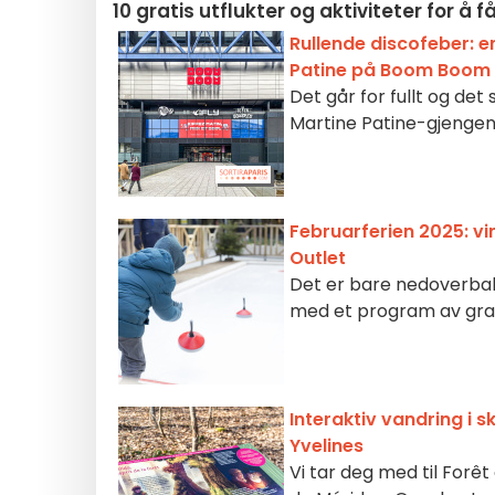
10 gratis utflukter og aktiviteter for å 
Rullende discofeber: e
Patine på Boom Boom V
Det går for fullt og det
Martine Patine-gjengen 
Februarferien 2025: vi
Outlet
Det er bare nedoverbakk
med et program av gratis
Interaktiv vandring i s
Yvelines
Vi tar deg med til Forê