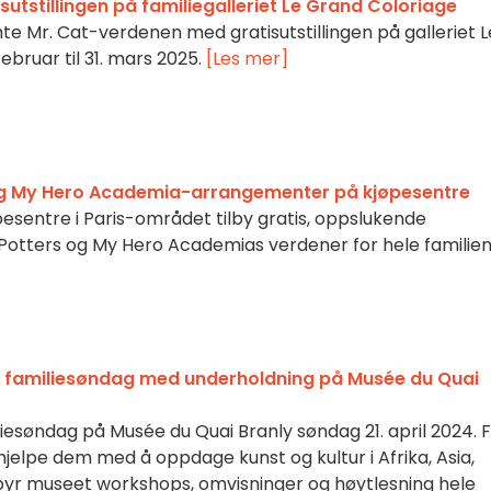
sutstillingen på familiegalleriet Le Grand Coloriage
e Mr. Cat-verdenen med gratisutstillingen på galleriet L
februar til 31. mars 2025.
[Les mer]
 og My Hero Academia-arrangementer på kjøpesentre
øpesentre i Paris-området tilby gratis, oppslukende
Potters og My Hero Academias verdener for hele familien
n familiesøndag med underholdning på Musée du Quai
liesøndag på Musée du Quai Branly søndag 21. april 2024. 
hjelpe dem med å oppdage kunst og kultur i Afrika, Asia,
lbyr museet workshops, omvisninger og høytlesning hele