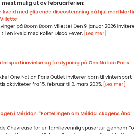
få mest mulig ut av februarferien:
n kveld med glitrende discostemning på hjul med Marti
illette
 svinger på Boom Boom Villette! Den 9. januar 2026 inviter
til en kveld med Roller Disco Fever.
[Les mer]
ntersportinnvielse og fordypning på One Nation Paris
e! One Nation Paris Outlet inviterer barn til vintersport
 aktiviteter fra 15. februar til 2. mars 2025.
[Les mer]
kogen i Méridon: "Fortellingen om Mélida, skogens ånd" 
t de Chevreuse for en familievennlig spasertur gjennom F