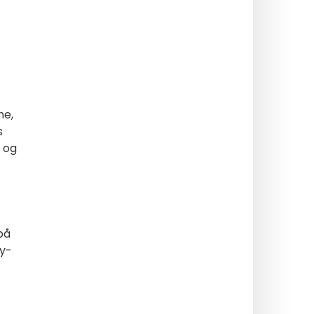
ne,
s
. og
på
ry-