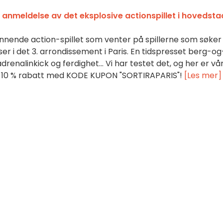
 anmeldelse av det eksplosive actionspillet i hovedst
nende action-spillet som venter på spillerne som søker
er i det 3. arrondissement i Paris. En tidspresset berg-og
adrenalinkick og ferdighet… Vi har testet det, og her er vå
å 10 % rabatt med KODE KUPON "SORTIRAPARIS"!
[Les mer]