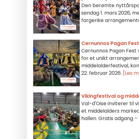
Den berømte nyttårspara
søndag 1. mars 2026, m
fargerike arrangement
Cernunnos Pagan Fest 
Cernunnos Pagan Fest ve
for et unikt arrangem
middelalderfestival, ko
22. februar 2026.
[Les m
Vikingfestival og midd
Val-d'Oise inviterer til
et middelalders marked,
hallen. Gratis adgang – 