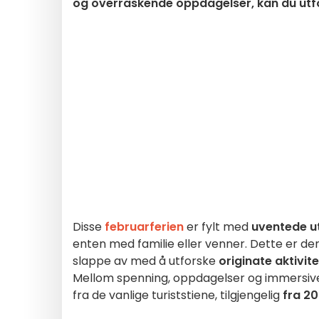
og overraskende oppdagelser, kan du utf
Disse
februarferien
er fylt med
uventede ut
enten med familie eller venner. Dette er de
slappe av med å utforske
originate aktivit
Mellom spenning, oppdagelser og immersive
fra de vanlige turiststiene, tilgjengelig
fra 20