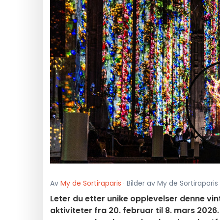
Av
My de Sortiraparis
· Bilder av My de Sortiraparis
Leter du etter unike opplevelser denne vi
aktiviteter fra 20. februar til 8. mars 2026