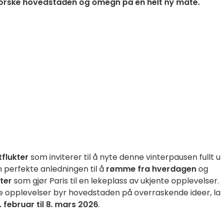
orske hovedstaden og omegn på en helt ny måte.
flukter
som inviterer til å nyte denne vinterpausen fullt u
n perfekte anledningen til å
rømme fra hverdagen
og
eter
som gjør Paris til en lekeplass av ukjente opplevelser.
 opplevelser byr hovedstaden på overraskende ideer, l
. februar til 8. mars 2026
.