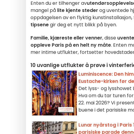
Enten du er tilhenger av
utendørsopplevels
mangel på
lite kjente steder
og uventede hjø
oppdagelsen av en flyktig kunstinstallasjon
tipsene
gir deg et nytt blikk på byen.
Familie, kjæreste eller venner
, disse
uvente
oppleve Paris på en helt ny måte
. Enten m
mer intime utflukter, fortsetter hovedstad
10 uvanlige utflukter å prøve i vinterferi
Luminiscence: Den himm
Eustache-kirken før de
Det lyss- og lysshowet
Hva om du tar turen fo
22. mai 2026? Vi prese
buene i det parisiske 
Lunar nyårstog i Paris
parisiske parade den