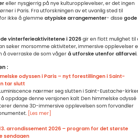
er
eller nysgjerrig på nye kulturopplevelser, er det ingen
rner i Paris. Fra utforskningen av et uvanlig sted til
, for ikke å glemme
atypiske arrangementer
- disse
gode
de vinterferieaktivitetene i 2026
gir en flott mulighet til 
an søker morsomme aktiviteter, immersive opplevelser e
en å overraske de som våger
å utforske utenfor allfarvei
.
en :
elske odyssen i Paris – nyt forestillingen i Saint-
n tar slutt
 Luminiscence nærmer seg slutten i Saint-Eustache-kirke
r å oppdage denne versjonen kalt Den himmelske odyssé 
nterer denne 3D-immersive opplevelsen som forvandler
monumentet.
[Les mer]
 13. arrondissement 2026 – program for det største
ne søndagen