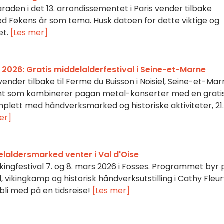
den i det 13. arrondissementet i Paris vender tilbake
ed Føkens år som tema. Husk datoen for dette viktige og
et.
[Les mer]
2026: Gratis middelalderfestival i Seine-et-Marne
nder tilbake til Ferme du Buisson i Noisiel, Seine-et-Mar
ent som kombinerer pagan metal-konserter med en grati
mplett med håndverksmarked og historiske aktiviteter, 21
er]
elaldersmarked venter i Val d'Oise
 vikingfestival 7. og 8. mars 2026 i Fosses. Programmet byr 
 vikingkamp og historisk håndverksutstilling i Cathy Fleu
bli med på en tidsreise!
[Les mer]