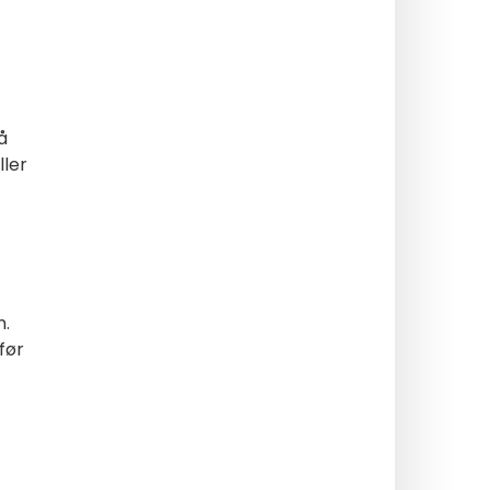
å
ller
n.
før