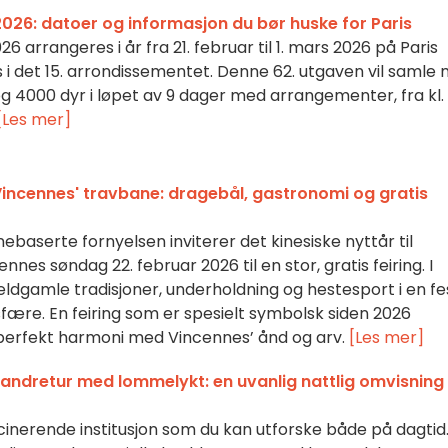
 2026: datoer og informasjon du bør huske for Paris
26 arrangeres i år fra 21. februar til 1. mars 2026 på Paris
s i det 15. arrondissementet. Denne 62. utgaven vil samle
 4000 dyr i løpet av 9 dager med arrangementer, fra kl.
[Les mer]
Vincennes' travbane: dragebål, gastronomi og gratis
baserte fornyelsen inviterer det kinesiske nyttår til
es søndag 22. februar 2026 til en stor, gratis feiring. I
ldgamle tradisjoner, underholdning og hestesport i en fes
ære. En feiring som er spesielt symbolsk siden 2026
 perfekt harmoni med Vincennes’ ånd og arv.
[Les mer]
andretur med lommelykt: en uvanlig nattlig omvisning
inerende institusjon som du kan utforske både på dagtid..