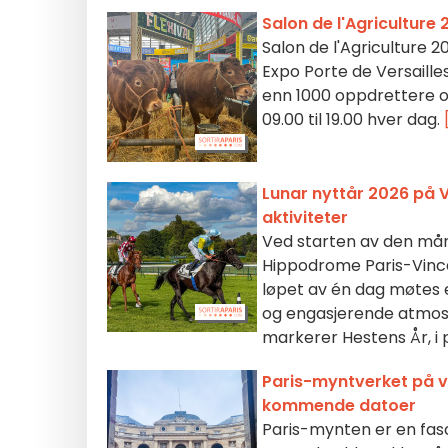
Salon de l'Agriculture
Salon de l'Agriculture 20
Expo Porte de Versaille
enn 1000 oppdrettere og
09.00 til 19.00 hver dag.
Lunar nyttår 2026 på 
aktiviteter
Ved starten av den måne
Hippodrome Paris-Vincenn
løpet av én dag møtes e
og engasjerende atmosf
markerer Hestens År, i
Paris-myntverket på v
kommende datoer
Paris-mynten er en fasc