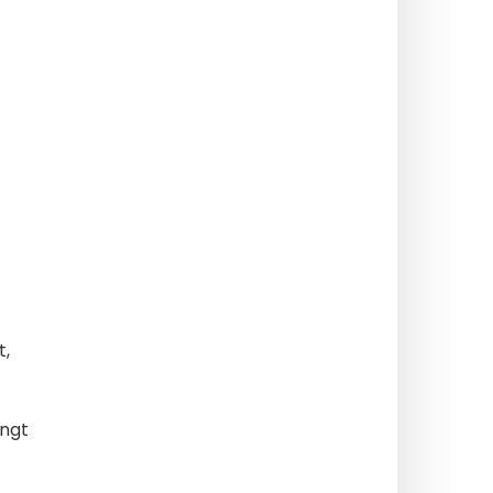
t,
angt