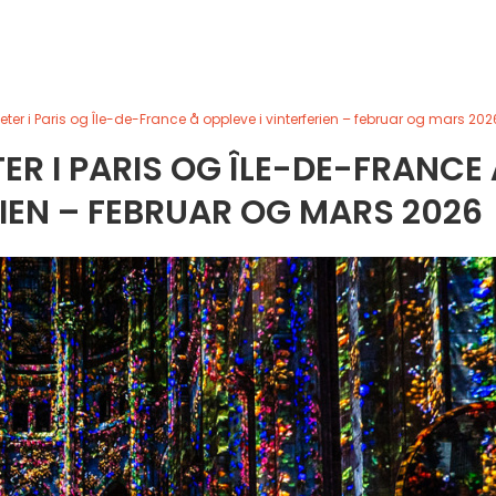
teter i Paris og Île-de-France å oppleve i vinterferien – februar og mars 202
TER I PARIS OG ÎLE-DE-FRANCE 
RIEN – FEBRUAR OG MARS 2026