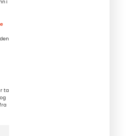
nn i
ne
 den
r ta
 og
fra