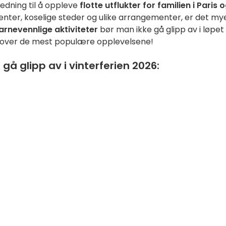
ledning til å oppleve
flotte utflukter for familien i Paris 
enter, koselige steder og ulike arrangementer, er det my
arnevennlige aktiviteter
bør man ikke gå glipp av i løpet
 10 over de mest populære opplevelsene!
gå glipp av i vinterferien 2026: