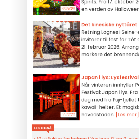
Spirits. Fra 17. oktober
en verden av Halloween
Det kinesiske nyttåret
Retning Lognes i Seine-
inviterer til fest for 
21. februar 2026. Arran
markere det brennende
Japan i lys: Lysfestiv
Når vinteren innhyller Pa
Festival: Japan i lys. Fr
deg med fra Fuji-fjellet
kawaii-helter. Et magis
hovedstaden.
[Les mer]
LES OGSÅ
10 utflukter for helgen i Yvelines, 8. og 9. au