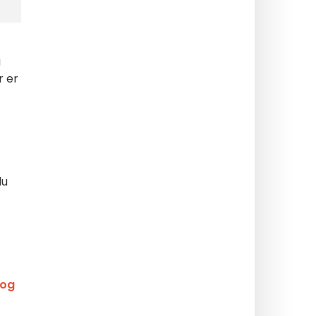
a
r er
du
 og