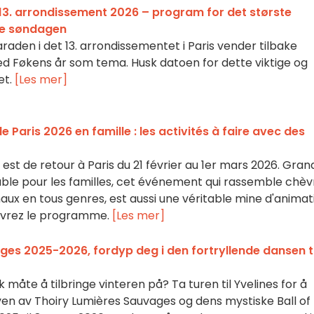
 13. arrondissement 2026 – program for det største
ne søndagen
den i det 13. arrondissementet i Paris vender tilbake
ed Føkens år som tema. Husk datoen for dette viktige og
et.
[Les mer]
de Paris 2026 en famille : les activités à faire avec des
e est de retour à Paris du 21 février au 1er mars 2026. Gran
e pour les familles, cet événement qui rassemble chèv
aux en tous genres, est aussi une véritable mine d'animat
uvrez le programme.
[Les mer]
es 2025-2026, fordyp deg i den fortryllende dansen ti
 måte å tilbringe vinteren på? Ta turen til Yvelines for å
n av Thoiry Lumières Sauvages og dens mystiske Ball of