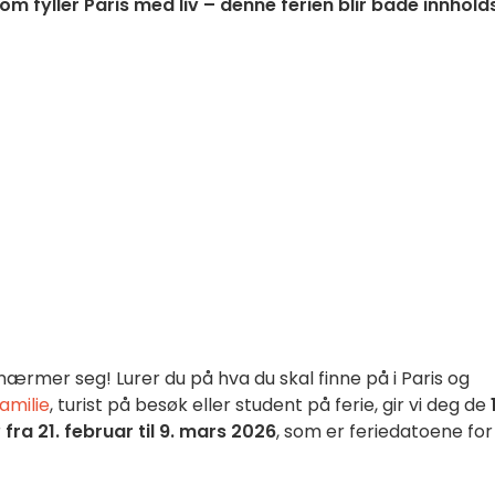
som fyller Paris med liv – denne ferien blir både innhold
 nærmer seg! Lurer du på hva du skal finne på i Paris og
familie
, turist på besøk eller student på ferie, gir vi deg de
r
fra 21. februar til 9. mars 2026
, som er feriedatoene for