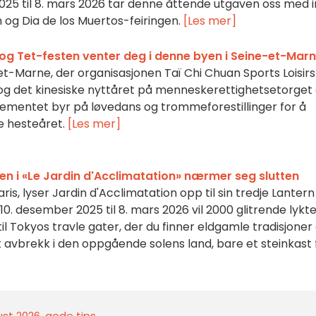
 2025 til 8. mars 2026 tar denne åttende utgaven oss med i
 og Dia de los Muertos-feiringen.
[Les mer]
 og Tet-festen venter deg i denne byen i Seine-et-Mar
et-Marne, der organisasjonen Taï Chi Chuan Sports Loisirs
Têt og det kinesiske nyttåret på menneskerettighetsetorget
gementet byr på løvedans og trommeforestillinger for å
 hesteåret.
[Les mer]
alen i «Le Jardin d'Acclimatation» nærmer seg slutten
ris, lyser Jardin d'Acclimatation opp til sin tredje Lantern
a 10. desember 2025 til 8. mars 2026 vil 2000 glitrende lykte
 til Tokyos travle gater, der du finner eldgamle tradisjoner
k avbrekk i den oppgående solens land, bare et steinkast 
gust 2026, gode tips