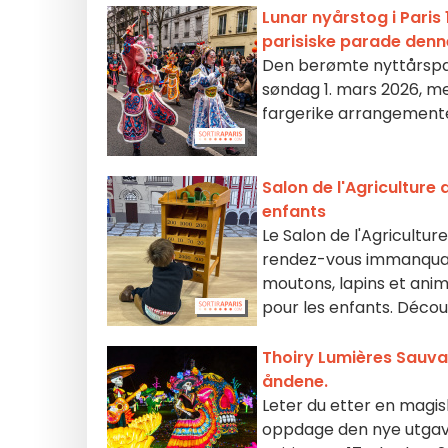
Lunar nyårstog i Paris
parisiske parade den
Den berømte nyttårspara
søndag 1. mars 2026, m
fargerike arrangement
Salon de l'Agriculture 
enfants
Le Salon de l'Agricultur
rendez-vous immanquabl
moutons, lapins et anim
pour les enfants. Déco
Thoiry Lumières Sauvag
åndene.
Leter du etter en magisk
oppdage den nye utgave