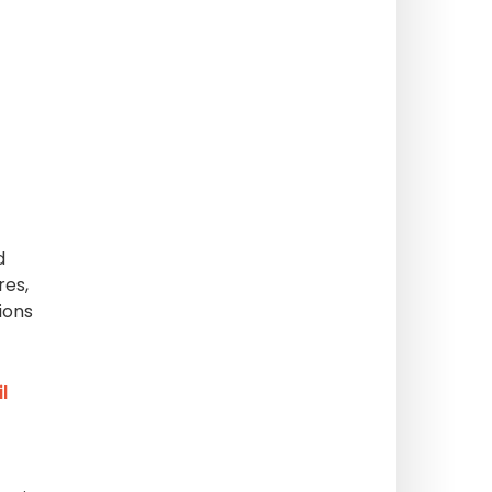
d
res,
ions
l