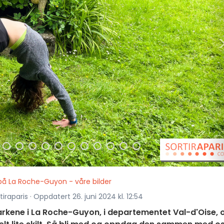
å La Roche-Guyon - våre bilder
iraparis · Oppdatert 26. juni 2024 kl. 12:54
arkene i La Roche-Guyon, i departementet Val-d'Oise, 