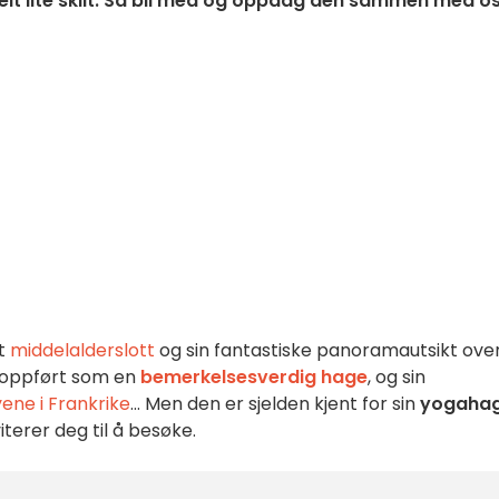
kelt lite skilt. Så bli med og oppdag den sammen med os
tt
middelalderslott
og sin fantastiske panoramautsikt ove
oppført som en
bemerkelsesverdig hage
, og sin
ene i Frankrike
... Men den er sjelden kjent for sin
yogaha
terer deg til å besøke.