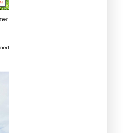
mmer
-ned