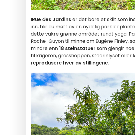
I
Rue des Jardins
er det bare et skilt som i
inn, blir du møtt av en nydelig park beplan
dette vakre grønne området rundt yoga. P
Roche-Guyon til minne om Eugène Finley, som
mindre enn
18 steinstatuer
som gjengir noe
til krigeren, gresshoppen, stearinlyset elle
reprodusere hver av stillingene
.