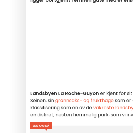
ligger bortgjemt i en liten gate med et en
Landsbyen La Roche-Guyon
er kjent for si
Seinen, sin
grønnsaks- og frukthage
som er 
klassifisering som en av de
vakreste landsby
en diskret, nesten hemmelig park, som vi invi
LES OGSÅ