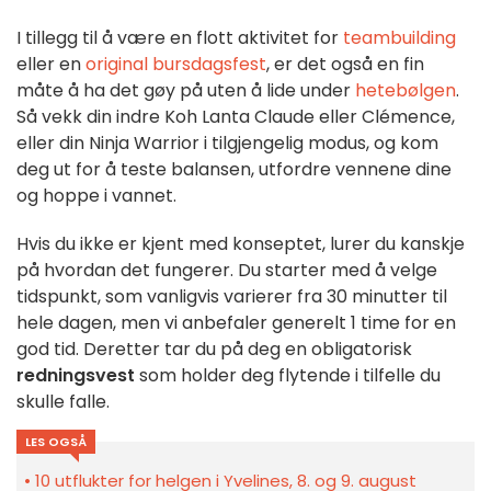
I tillegg til å være en flott aktivitet for
teambuilding
eller en
original bursdagsfest
, er det også en fin
måte å ha det gøy på uten å lide under
hetebølgen
.
Så vekk din indre Koh Lanta Claude eller Clémence,
eller din Ninja Warrior i tilgjengelig modus, og kom
deg ut for å teste balansen, utfordre vennene dine
og hoppe i vannet.
Hvis du ikke er kjent med konseptet, lurer du kanskje
på hvordan det fungerer. Du starter med å velge
tidspunkt, som vanligvis varierer fra 30 minutter til
hele dagen, men vi anbefaler generelt 1 time for en
god tid. Deretter tar du på deg en obligatorisk
redningsvest
som holder deg flytende i tilfelle du
skulle falle.
LES OGSÅ
10 utflukter for helgen i Yvelines, 8. og 9. august