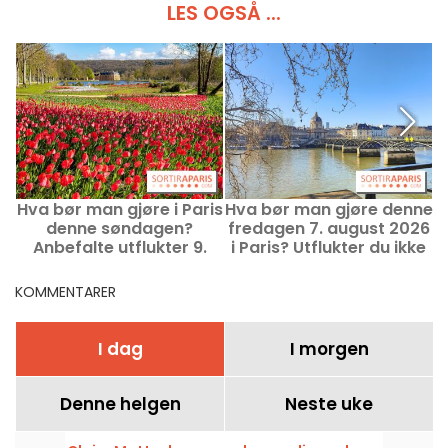
LES OGSÅ ...
Hva bør man gjøre i Paris
Hva bør man gjøre denne
denne søndagen?
fredagen 7. august 2026
Anbefalte utflukter 9.
i Paris? Utflukter du ikke
F
august 2026
bør gå glipp av
KOMMENTARER
I dag
I morgen
Denne helgen
Neste uke