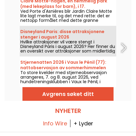
Claire Motte-hagen, en hemmelig park
(med lekeplass for barn), i 17.
Ved Porte d'Asnières blir Jardin Claire Motte
arrondissementet
lite lagt merke til, og det med rette: det er
nettopp formålet med dette grønne
området, å tilby et sted å lade batteriene i
total ro.
Disneyland Paris: disse attraksjonene
stenger i august 2026
Hvilke attraksjoner vil være stengt i
Disneyland Paris i august 2026? Her finner du
en oversikt over attraksjoner som midlertidig
ikke er tilgjengelige på grunn av vedlikehold
eller oppussing, slik at du kan planlegge
Stjernenatten 2026 i Vaux le Pénil (77):
besøket i Disney-parken.
nattobservasjon av sommerhimmelen
To store kvelder med stjerneobservasjon
arrangeres, 7. og 8. august 2026, ved
hundetreningsklubben i Vaux le Pénil, i
anledning den nye utgaven av Nuit des
Etoiles.
Avgrens søket ditt
NYHETER
Info Wire
+ Lyder