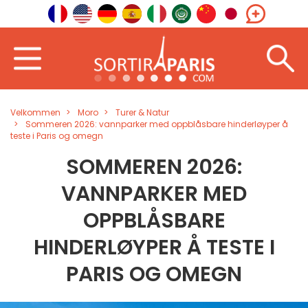
Velkommen
Moro
Turer & Natur
Sommeren 2026: vannparker med oppblåsbare hinderløyper å
teste i Paris og omegn
SOMMEREN 2026:
VANNPARKER MED
OPPBLÅSBARE
HINDERLØYPER Å TESTE I
PARIS OG OMEGN