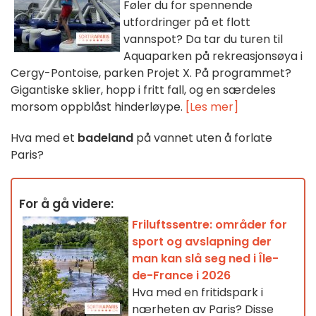
Føler du for spennende
utfordringer på et flott
vannspot? Da tar du turen til
Aquaparken på rekreasjonsøya i
Cergy-Pontoise, parken Projet X. På programmet?
Gigantiske sklier, hopp i fritt fall, og en særdeles
morsom oppblåst hinderløype.
[Les mer]
Hva med et
badeland
på vannet uten å forlate
Paris?
For å gå videre:
Friluftssentre: områder for
sport og avslapning der
man kan slå seg ned i Île-
de-France i 2026
Hva med en fritidspark i
nærheten av Paris? Disse