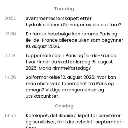
Torsdag
20:50
Svømmemesterskapet: etter
hydrokarboner i Seinen, er øvelsene i fare?
18:06
En femte hetebølge kan ramme Paris og
Île-de-France allerede uken som begynner
10. august 2026.
17:18
Loppemarkeder i Paris og Île-de-France:
hvor finner du skatter lørdag 15. august
2026, Maria himmelfartsdag?
14:26
Solformørkelse 12. august 2026: hvor kan
man observere fenomenet fra Paris og
omegn? Viktige arrangementer og
utsiktspunkter.
Onsdag
14:54
Kafèløpet, det ikoniske løpet for servitører
og servitriser, blir ikke avholdt i september i