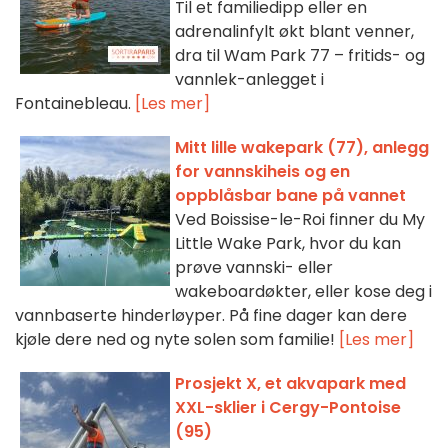
Til et familiedipp eller en
adrenalinfylt økt blant venner,
dra til Wam Park 77 – fritids- og
vannlek-anlegget i
Fontainebleau.
[Les mer]
Mitt lille wakepark (77), anlegg
for vannskiheis og en
oppblåsbar bane på vannet
Ved Boissise-le-Roi finner du My
Little Wake Park, hvor du kan
prøve vannski- eller
wakeboardøkter, eller kose deg i
vannbaserte hinderløyper. På fine dager kan dere
kjøle dere ned og nyte solen som familie!
[Les mer]
Prosjekt X, et akvapark med
XXL-sklier i Cergy-Pontoise
(95)