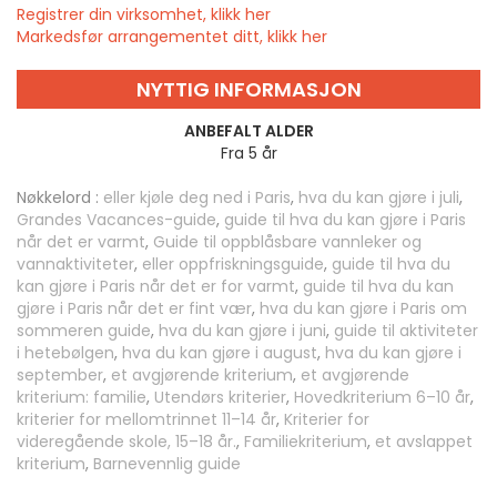
Registrer din virksomhet, klikk her
Markedsfør arrangementet ditt, klikk her
NYTTIG INFORMASJON
ANBEFALT ALDER
Fra 5 år
Nøkkelord :
eller kjøle deg ned i Paris
,
hva du kan gjøre i juli
,
Grandes Vacances-guide
,
guide til hva du kan gjøre i Paris
når det er varmt
,
Guide til oppblåsbare vannleker og
vannaktiviteter
,
eller oppfriskningsguide
,
guide til hva du
kan gjøre i Paris når det er for varmt
,
guide til hva du kan
gjøre i Paris når det er fint vær
,
hva du kan gjøre i Paris om
sommeren guide
,
hva du kan gjøre i juni
,
guide til aktiviteter
i hetebølgen
,
hva du kan gjøre i august
,
hva du kan gjøre i
september
,
et avgjørende kriterium
,
et avgjørende
kriterium: familie
,
Utendørs kriterier
,
Hovedkriterium 6–10 år
,
kriterier for mellomtrinnet 11–14 år
,
Kriterier for
videregående skole, 15–18 år.
,
Familiekriterium
,
et avslappet
kriterium
,
Barnevennlig guide