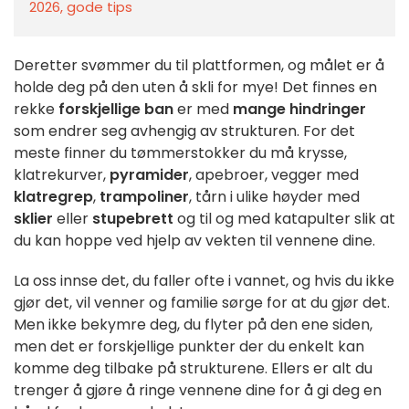
2026, gode tips
Deretter svømmer du til plattformen, og målet er å
holde deg på den uten å skli for mye! Det finnes en
rekke
forskjellige ban
er med
mange hindringer
som endrer seg avhengig av strukturen. For det
meste finner du tømmerstokker du må krysse,
klatrekurver,
pyramider
, apebroer, vegger med
klatregrep
,
trampoliner
, tårn i ulike høyder med
sklier
eller
stupebrett
og til og med katapulter slik at
du kan hoppe ved hjelp av vekten til vennene dine.
La oss innse det, du faller ofte i vannet, og hvis du ikke
gjør det, vil venner og familie sørge for at du gjør det.
Men ikke bekymre deg, du flyter på den ene siden,
men det er forskjellige punkter der du enkelt kan
komme deg tilbake på strukturene. Ellers er alt du
trenger å gjøre å ringe vennene dine for å gi deg en