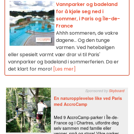
Vannparker og badeland
for å kjøle seg ned i
sommer, i Paris og Île-de-
France
Ahhh sommeren, de vakre
dagene... Og den tunge
varmen. Ved hetebølgen
eller spesielt varmt vær drar vi til Paris'
vannparker og badeland i sommerferien. Da er
det klart for moro!
[Les mer]