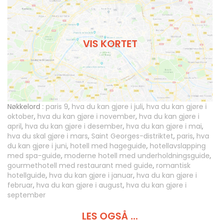
VIS KORTET
Nøkkelord :
paris 9
,
hva du kan gjøre i juli
,
hva du kan gjøre i
oktober
,
hva du kan gjøre i november
,
hva du kan gjøre i
april
,
hva du kan gjøre i desember
,
hva du kan gjøre i mai
,
hva du skal gjøre i mars
,
Saint Georges-distriktet
,
paris
,
hva
du kan gjøre i juni
,
hotell med hageguide
,
hotellavslapping
med spa-guide
,
moderne hotell med underholdningsguide
,
gourmethotell med restaurant med guide
,
romantisk
hotellguide
,
hva du kan gjøre i januar
,
hva du kan gjøre i
februar
,
hva du kan gjøre i august
,
hva du kan gjøre i
september
LES OGSÅ ...