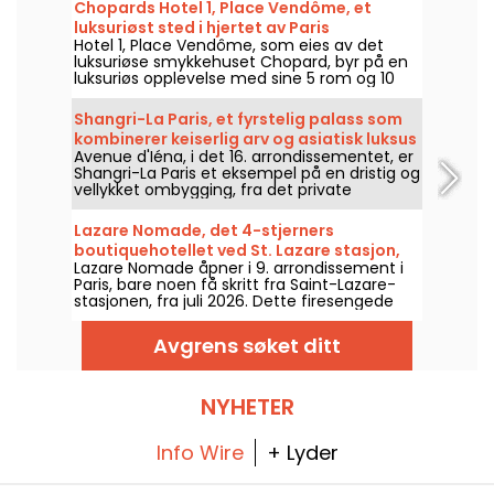
Chopards Hotel 1, Place Vendôme, et
luksuriøst sted i hjertet av Paris
Hotel 1, Place Vendôme, som eies av det
luksuriøse smykkehuset Chopard, byr på en
luksuriøs opplevelse med sine 5 rom og 10
suiter, der hver eneste detalj hyller fransk
håndverk og kulturarv. Det intime og
Shangri-La Paris, et fyrstelig palass som
eksklusive hotellet ligger i utkanten av det
kombinerer keiserlig arv og asiatisk luksus
mest prestisjefylte torget i Paris, og byr på
Avenue d'Iéna, i det 16. arrondissementet, er
på Avenue d'Iéna
fantastiske skatter som en eksotisk
Shangri-La Paris et eksempel på en dristig og
vinterhage, et bibliotek og en sigarsalong,
vellykket ombygging, fra det private
noe som gir gjestene en privilegert og
palasset til prins Roland Bonaparte til et
eksepsjonell atmosfære, et høydepunkt av
hotell som er fredet som historisk
parisisk raffinement.
Lazare Nomade, det 4-stjerners
monument og et fornemt palass.
boutiquehotellet ved St. Lazare stasjon,
Lazare Nomade åpner i 9. arrondissement i
inspirert av jernbanens univers
Paris, bare noen få skritt fra Saint-Lazare-
stasjonen, fra juli 2026. Dette firesengede
boutiquehotellet med 40 rom satser på
jernbanereisenes univers for å få reisende til
Avgrens søket ditt
å drømme.
NYHETER
Info Wire
+ Lyder