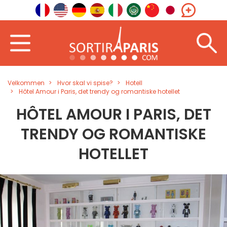
Velkommen
Hvor skal vi spise?
Hotell
Hôtel Amour i Paris, det trendy og romantiske hotellet
HÔTEL AMOUR I PARIS, DET
TRENDY OG ROMANTISKE
HOTELLET