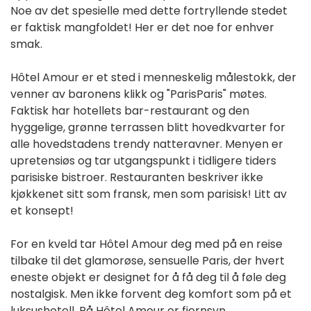
Noe av det spesielle med dette fortryllende stedet
er faktisk mangfoldet! Her er det noe for enhver
smak.
Hôtel Amour er et sted i menneskelig målestokk, der
venner av baronens klikk og "ParisParis" møtes.
Faktisk har hotellets bar-restaurant og den
hyggelige, grønne terrassen blitt hovedkvarter for
alle hovedstadens trendy natteravner. Menyen er
upretensiøs og tar utgangspunkt i tidligere tiders
parisiske bistroer. Restauranten beskriver ikke
kjøkkenet sitt som fransk, men som parisisk! Litt av
et konsept!
For en kveld tar Hôtel Amour deg med på en reise
tilbake til det glamorøse, sensuelle Paris, der hvert
eneste objekt er designet for å få deg til å føle deg
nostalgisk. Men ikke forvent deg komfort som på et
luksushotell. På Hôtel Amour er fjernsyn,