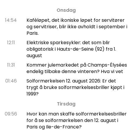
Onsdag
14:54
Kafèløpet, det ikoniske løpet for servitører
og servitriser, blir ikke avholdt i september i
Paris.
12:11
Elektriske sparkesykler: det som blir
obligatorisk i Hauts-de-Seine (92) fra 1.
august
11:31
Kommer julemarkedet på Champs-Élysées
endelig tilbake denne vinteren? Hva vi vet
01:46
Solformørkelsen 12. august 2026: Er det
trygt å bruke solformørkelsesbriller kjøpt i
1999?
Tirsdag
09:56
Hvor kan man skaffe solformørkelsesbriller
for å se solformørkelsen den 12. august i
Paris og Ile-de-France?