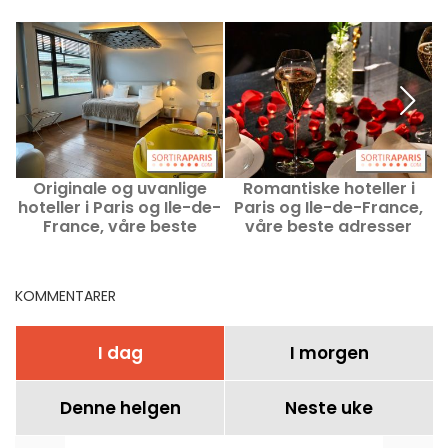
Originale og uvanlige
Romantiske hoteller i
N
hoteller i Paris og Ile-de-
Paris og Ile-de-France,
France, våre beste
våre beste adresser
adresser
KOMMENTARER
I dag
I morgen
Denne helgen
Neste uke