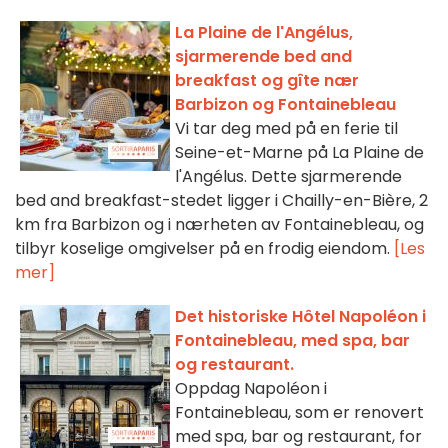
La Plaine de l'Angélus,
sjarmerende bed and
breakfast og gîte nær
Barbizon og Fontainebleau
Vi tar deg med på en ferie til
Seine-et-Marne på La Plaine de
l'Angélus. Dette sjarmerende
bed and breakfast-stedet ligger i Chailly-en-Bière, 2
km fra Barbizon og i nærheten av Fontainebleau, og
tilbyr koselige omgivelser på en frodig eiendom.
[Les
mer]
Det historiske Hôtel Napoléon i
Fontainebleau, med spa, bar
og restaurant.
Oppdag Napoléon i
Fontainebleau, som er renovert
med spa, bar og restaurant, for