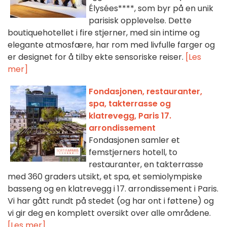
Élysées****, som byr på en unik
parisisk opplevelse. Dette
boutiquehotellet i fire stjerner, med sin intime og
elegante atmosfære, har rom med livfulle farger og
er designet for å tilby ekte sensoriske reiser.
[Les
mer]
Fondasjonen, restauranter,
spa, takterrasse og
klatrevegg, Paris 17.
arrondissement
Fondasjonen samler et
femstjerners hotell, to
restauranter, en takterrasse
med 360 graders utsikt, et spa, et semiolympiske
basseng og en klatrevegg i 17. arrondissement i Paris.
Vi har gått rundt på stedet (og har ont i føttene) og
vi gir deg en komplett oversikt over alle områdene.
[Les mer]