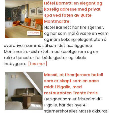
Hôtel Barnett: en elegant og
koselig adresse med privat
spa ved foten av Butte
Montmartre
Hôtel Barnett har fire stjerner,
og har som mål å være en varm
og intim kokong, elegant uten å
overdrive, i samme stil som det nærliggende
Montmartre-distriktet, med koselige rom og en
rekke tjenester for både gjester og lokale
innbyggere.
[Les mer]
Massé, et firestjerners hotell
som er skapt som en oase
midt i Pigalle, med
restauranten Trente Paris.
Designet som et fristed midt i
Pigalle, har det nye 4-
stjernershotellet Massé akkurat