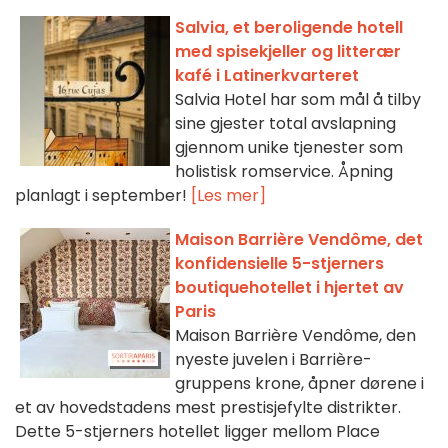
Salvia, et beroligende hotell
med spisekjeller og litterær
kafé i Latinerkvarteret
Salvia Hotel har som mål å tilby
sine gjester total avslapning
gjennom unike tjenester som
holistisk romservice. Åpning
planlagt i september!
[Les mer]
Maison Barrière Vendôme, det
konfidensielle 5-stjerners
boutiquehotellet i hjertet av
Paris
Maison Barrière Vendôme, den
nyeste juvelen i Barrière-
gruppens krone, åpner dørene i
et av hovedstadens mest prestisjefylte distrikter.
Dette 5-stjerners hotellet ligger mellom Place