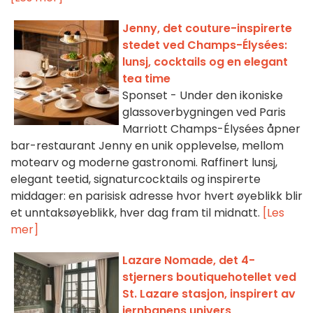
Jenny, det couture-inspirerte
stedet ved Champs-Élysées:
lunsj, cocktails og en elegant
tea time
Sponset - Under den ikoniske
glassoverbygningen ved Paris
Marriott Champs-Élysées åpner
bar-restaurant Jenny en unik opplevelse, mellom
motearv og moderne gastronomi. Raffinert lunsj,
elegant teetid, signaturcocktails og inspirerte
middager: en parisisk adresse hvor hvert øyeblikk blir
et unntaksøyeblikk, hver dag fram til midnatt.
[Les
mer]
Lazare Nomade, det 4-
stjerners boutiquehotellet ved
St. Lazare stasjon, inspirert av
jernbanens univers