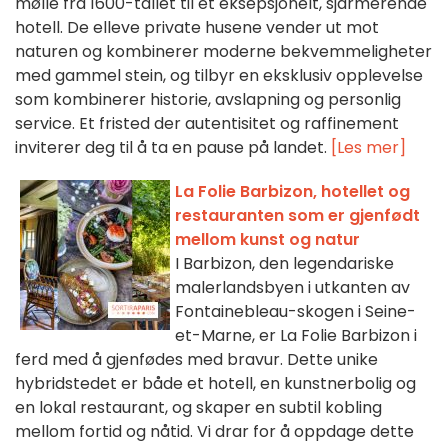
mølle fra 1600-tallet til et eksepsjonelt, sjarmerende
hotell. De elleve private husene vender ut mot
naturen og kombinerer moderne bekvemmeligheter
med gammel stein, og tilbyr en eksklusiv opplevelse
som kombinerer historie, avslapning og personlig
service. Et fristed der autentisitet og raffinement
inviterer deg til å ta en pause på landet.
[Les mer]
La Folie Barbizon, hotellet og
restauranten som er gjenfødt
mellom kunst og natur
I Barbizon, den legendariske
malerlandsbyen i utkanten av
Fontainebleau-skogen i Seine-
et-Marne, er La Folie Barbizon i
ferd med å gjenfødes med bravur. Dette unike
hybridstedet er både et hotell, en kunstnerbolig og
en lokal restaurant, og skaper en subtil kobling
mellom fortid og nåtid. Vi drar for å oppdage dette