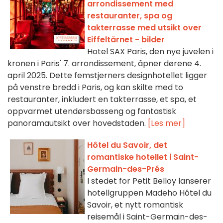
arrondissement med
restauranter, spa og
takterrasse med utsikt over
Eiffeltårnet - bilder
Hotel SAX Paris, den nye juvelen i
kronen i Paris' 7. arrondissement, åpner dørene 4.
april 2025. Dette femstjerners designhotellet ligger
på venstre bredd i Paris, og kan skilte med to
restauranter, inkludert en takterrasse, et spa, et
oppvarmet utendørsbasseng og fantastisk
panoramautsikt over hovedstaden.
[Les mer]
Hôtel du Savoir, det
romantiske hotellet i Saint-
Germain-des-Prés
I stedet for Petit Belloy lanserer
hotellgruppen Madeho Hôtel du
Savoir, et nytt romantisk
reisemål i Saint-Germain-des-