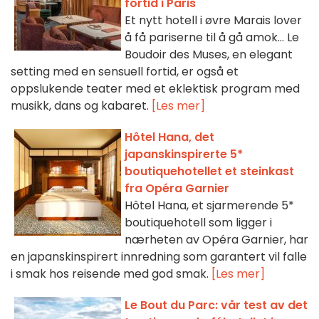
fortid i Paris
Et nytt hotell i øvre Marais lover
å få pariserne til å gå amok... Le
Boudoir des Muses, en elegant
setting med en sensuell fortid, er også et
oppslukende teater med et eklektisk program med
musikk, dans og kabaret.
[Les mer]
Hôtel Hana, det
japanskinspirerte 5*
boutiquehotellet et steinkast
fra Opéra Garnier
Hôtel Hana, et sjarmerende 5*
boutiquehotell som ligger i
nærheten av Opéra Garnier, har
en japanskinspirert innredning som garantert vil falle
i smak hos reisende med god smak.
[Les mer]
Le Bout du Parc: vår test av det