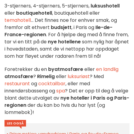
3-stjerners, 4-stjerners, 5-stjerners,
luksushotell
eller
boutiquehotell
, boutiquehotell eller
temahotell
... Det finnes noe for enhver smak, og
fremfor alt ethvert
budsjett
, i Paris og
Ile-de-
France-regionen
. For å hjelpe deg med å finne frem,
tar vi en titt på de
nye
hotellene
som nylig har åpnet
i hovedstaden, samt de vi nettopp har oppdaget
som har fløyet under radaren frem til nå!
Foretrekker du en
byatmosfære
eller
en landlig
atmosfære
?
Rimelig
eller
luksuriøst
? Med
restaurant
og
cocktailbar
, eller med
innendørsbasseng og
spa
? Det er opp til deg å velge
blant dette utvalget av
nye hoteller i Paris og Paris-
regionen
der du kan bo hvis du har lyst (og
lommebok)!
LES OGSÅ
Prisgunstige vandrerhjem i Paris og Ile-de-France,