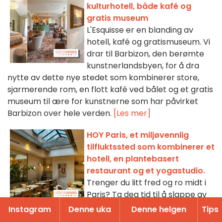
kulturhotell, både kafé og
gratis museum
L'Esquisse er en blanding av
hotell, kafé og gratismuseum. Vi
drar til Barbizon, den berømte
kunstnerlandsbyen, for å dra
nytte av dette nye stedet som kombinerer store,
sjarmerende rom, en flott kafé ved bålet og et gratis
museum til ære for kunstnerne som har påvirket
Barbizon over hele verden.
[Les mer]
HOY Paris, et miljøvennlig
tilfluktssted som kombinerer et
hotell, en plantebasert
restaurant og et yogastudio.
Trenger du litt fred og ro midt i
Paris? Ta deg tid til å slappe av
på dette miljøvennlige,
Instagram
Denne uka
Denne helgen
Tips
latinamerikansk-inspirerte hotellet, som ikke