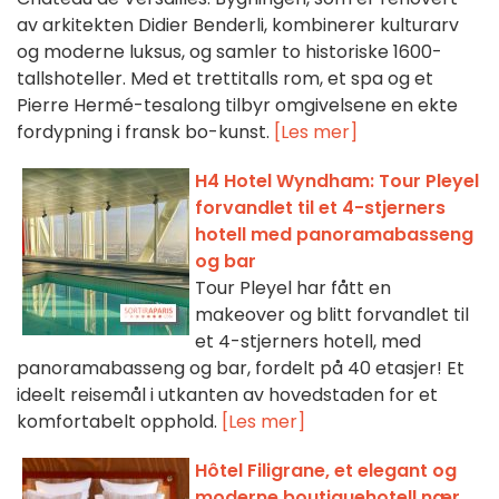
av arkitekten Didier Benderli, kombinerer kulturarv
og moderne luksus, og samler to historiske 1600-
tallshoteller. Med et trettitalls rom, et spa og et
Pierre Hermé-tesalong tilbyr omgivelsene en ekte
fordypning i fransk bo-kunst.
[Les mer]
H4 Hotel Wyndham: Tour Pleyel
forvandlet til et 4-stjerners
hotell med panoramabasseng
og bar
Tour Pleyel har fått en
makeover og blitt forvandlet til
et 4-stjerners hotell, med
panoramabasseng og bar, fordelt på 40 etasjer! Et
ideelt reisemål i utkanten av hovedstaden for et
komfortabelt opphold.
[Les mer]
Hôtel Filigrane, et elegant og
moderne boutiquehotell nær