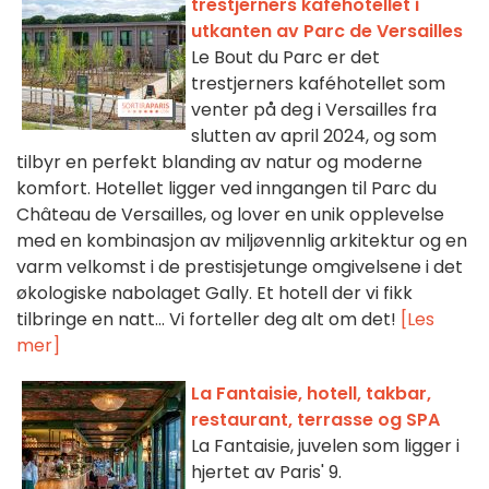
trestjerners kaféhotellet i
utkanten av Parc de Versailles
Le Bout du Parc er det
trestjerners kaféhotellet som
venter på deg i Versailles fra
slutten av april 2024, og som
tilbyr en perfekt blanding av natur og moderne
komfort. Hotellet ligger ved inngangen til Parc du
Château de Versailles, og lover en unik opplevelse
med en kombinasjon av miljøvennlig arkitektur og en
varm velkomst i de prestisjetunge omgivelsene i det
økologiske nabolaget Gally. Et hotell der vi fikk
tilbringe en natt... Vi forteller deg alt om det!
[Les
mer]
La Fantaisie, hotell, takbar,
restaurant, terrasse og SPA
La Fantaisie, juvelen som ligger i
hjertet av Paris' 9.