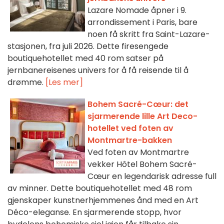
Lazare Nomade åpner i 9.
arrondissement i Paris, bare
noen få skritt fra Saint-Lazare-
stasjonen, fra juli 2026. Dette firesengede
boutiquehotellet med 40 rom satser på
jernbanereisenes univers for å få reisende til å
drømme.
[Les mer]
Bohem Sacré-Cœur: det
sjarmerende lille Art Deco-
hotellet ved foten av
Montmartre-bakken
Ved foten av Montmartre
vekker Hôtel Bohem Sacré-
Cœur en legendarisk adresse full
av minner. Dette boutiquehotellet med 48 rom
gjenskaper kunstnerhjemmenes ånd med en Art
Déco-eleganse. En sjarmerende stopp, hvor