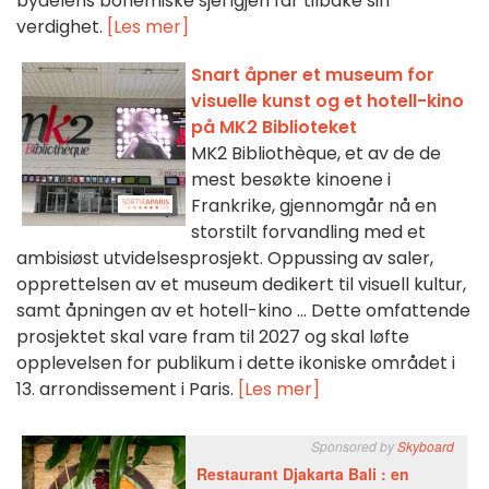
bydelens bohemiske sjel igjen får tilbake sin
verdighet.
[Les mer]
Snart åpner et museum for
visuelle kunst og et hotell-kino
på MK2 Biblioteket
MK2 Bibliothèque, et av de de
mest besøkte kinoene i
Frankrike, gjennomgår nå en
storstilt forvandling med et
ambisiøst utvidelsesprosjekt. Oppussing av saler,
opprettelsen av et museum dedikert til visuell kultur,
samt åpningen av et hotell-kino ... Dette omfattende
prosjektet skal vare fram til 2027 og skal løfte
opplevelsen for publikum i dette ikoniske området i
13. arrondissement i Paris.
[Les mer]