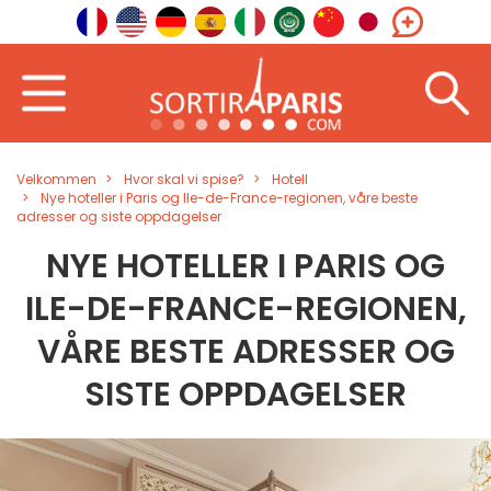
Velkommen
Hvor skal vi spise?
Hotell
Nye hoteller i Paris og Ile-de-France-regionen, våre beste
adresser og siste oppdagelser
NYE HOTELLER I PARIS OG
ILE-DE-FRANCE-REGIONEN,
VÅRE BESTE ADRESSER OG
SISTE OPPDAGELSER