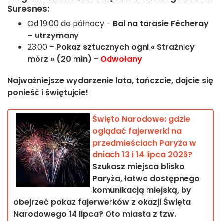
Suresnes:
Od 19:00 do północy –
Bal na tarasie Fécheray
– utrzymany
23:00 –
Pokaz sztucznych ogni « Strażnicy
mórz » (20 min) -
Odwołany
Najważniejsze wydarzenie lata, tańczcie, dajcie się
ponieść i świętujcie!
Święto Narodowe: gdzie
oglądać fajerwerki na
przedmieściach Paryża w
dniach 13 i 14 lipca 2026?
Szukasz miejsca blisko
Paryża, łatwo dostępnego
komunikacją miejską, by
obejrzeć pokaz fajerwerków z okazji Święta
Narodowego 14 lipca? Oto miasta z tzw.