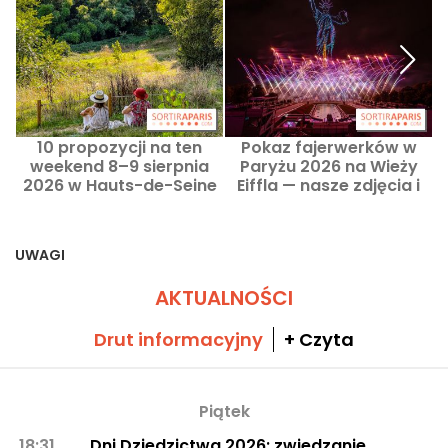
10 propozycji na ten
Pokaz fajerwerków w
P
weekend 8–9 sierpnia
Paryżu 2026 na Wieży
2026 w Hauts-de-Seine
Eiffla — nasze zdjęcia i
(92)
wideo
UWAGI
AKTUALNOŚCI
Drut informacyjny
+ Czyta
Piątek
18:31
Dni Dziedzictwa 2026: zwiedzanie