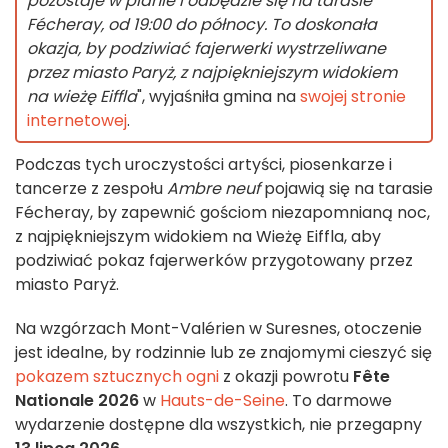
pozostaje w planie i odbędzie się na tarasie
Fécheray, od 19:00 do północy. To doskonała
okazja, by podziwiać fajerwerki wystrzeliwane
przez miasto Paryż, z najpiękniejszym widokiem
na wieżę Eiffla
", wyjaśniła gmina na
swojej stronie
internetowej
.
Podczas tych uroczystości artyści, piosenkarze i
tancerze z zespołu
Ambre neuf
pojawią się na tarasie
Fécheray, by zapewnić gościom niezapomnianą noc
,
z najpiękniejszym widokiem na Wieżę Eiffla, aby
podziwiać pokaz fajerwerków przygotowany przez
miasto Paryż.
Na wzgórzach Mont-Valérien w Suresnes, otoczenie
jest idealne, by rodzinnie lub ze znajomymi cieszyć się
pokazem sztucznych ogni
z okazji powrotu
Fête
Nationale 2026
w
Hauts-de-Seine
. To darmowe
wydarzenie dostępne dla wszystkich, nie przegapny