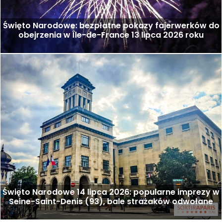
Święto Narodowe: bezpłatne pokazy fajerwerków do
obejrzenia w Île-de-France 13 lipca 2026 roku
Święto Narodowe 14 lipca 2026: popularne imprezy w
Seine-Saint-Denis (93), bale strażaków odwołane