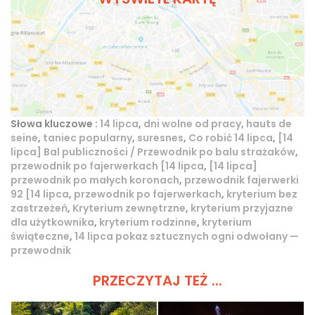
Słowa kluczowe :
14 lipca
,
dni wolne od pracy
,
hauts de
seine
,
taniec popularny
,
suresnes
,
Co robić 14 lipca
,
[14
lipca] Bal publiczności / Przewodnik po balu strażaków
,
przewodnik po fajerwerkach [14 lipca
,
[14 lipca]
przewodnik po małych koronach
,
przewodnik fajerwerki
92 [14 lipca
,
przewodnik po fajerwerkach
,
kryterium bez
zastrzeżeń
,
Kryterium zewnętrzne
,
kryterium przyjazne
dla użytkownika
,
kryterium rodzinne
,
kryterium
świąteczne
,
14 lipca pokaz sztucznych ogni odwołany —
przewodnik
PRZECZYTAJ TEŻ ...