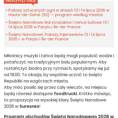
PRZECZYTAJ TAKŻE
Pokazy sztucznych ogni w dniach 13 i 14 lipca 2026 w
Hauts-de-Seine (92) — program według miasta
Święto Narodowe: Bal strażaków i tańce ludowe 13 i
14 lipca 2026 w Paryżu i Île-de-France
Święto Narodowe: Pokazy fajerwerków 13 i 14 lipca
2026 r. w Paryżu i Île-de-France
Miłośnicy muzyki i tańca będą mogli popuścić wodze i
potańczyć na tradycyjnym balu popularnym. Aby
roztańczyć biodra przy rytmach, spotykamy się już
od 19:00. To okazja, by wspólnie uczcić to święto
Republiki na wzgórzach miasta.
Aby móc posilić się przez cały wieczór, na miejscu
będą również dostępne
foodtrucki
. Krótko mówiąc,
to propozycja na wysokiej klasy Święto Narodowe
2026 w
Suresnes
!
Program obchodów Święta Narodowego 2026 w