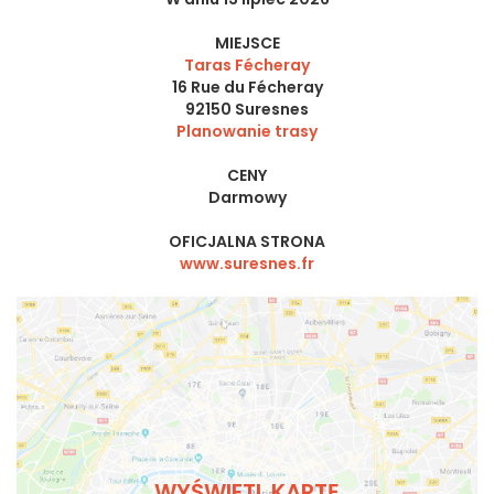
MIEJSCE
Taras Fécheray
16 Rue du Fécheray
92150
Suresnes
Planowanie trasy
CENY
Darmowy
OFICJALNA STRONA
www.suresnes.fr
WYŚWIETL KARTĘ