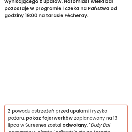
wynikającego z upałów. Natomiast wielki bal
pozostaje w programie i czeka na Państwa od
godziny 19:00 na tarasie Fécheray.
Z powodu ostrzeżeń przed upałami i ryzyka
pożaru,
pokaz fajerwerków
zaplanowany na 13
lipca w Suresnes został
odwołany
. "
Duży Bal