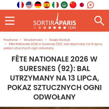
Powitanie
Wiadomości
Święto Bastylii
Fête Nationale 2026 w Suresnes (92): bal utrzymany na 13 lipca,
pokaz sztucznych ogni odwołany
FÊTE NATIONALE 2026 W
SURESNES (92): BAL
UTRZYMANY NA 13 LIPCA,
POKAZ SZTUCZNYCH OGNI
ODWOŁANY