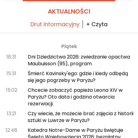
AKTUALNOŚCI
Drut informacyjny
+ Czyta
Piątek
18:31
Dni Dziedzictwa 2026: zwiedzanie opactwa
Maubuisson (95), program
15:31
Śmierć Kavinsky'ego: gdzie i kiedy odbędą
się jego pogrzeby w Paryżu?
15:02
Chcecie zobaczyć papieża Leona XIV w
Paryżu? Oto data i godzina otwarcia
rezerwacji.
13:21
Czy wiecie, że możecie brać zajęcia z historii
sztuki w Luwrze w Paryżu?
12:48
Katedra Notre-Dame w Paryżu świętuje
Święto Wniebowzięcia 2026: bezpłatny