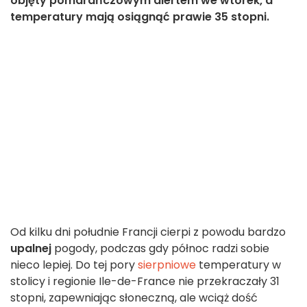
objęty pomarańczowym alertem we wtorek, a
temperatury mają osiągnąć prawie 35 stopni.
Od kilku dni południe Francji cierpi z powodu bardzo
upalnej
pogody, podczas gdy północ radzi sobie
nieco lepiej. Do tej pory
sierpniowe
temperatury w
stolicy i regionie Ile-de-France nie przekraczały 31
stopni, zapewniając słoneczną, ale wciąż dość