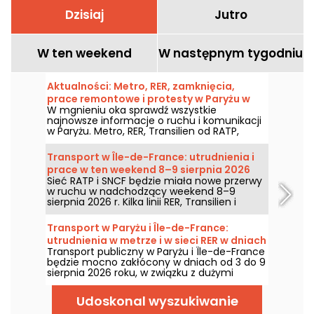
Dzisiaj
Jutro
W ten weekend
W następnym tygodniu
Aktualności: Metro, RER, zamknięcia,
prace remontowe i protesty w Paryżu w
W mgnieniu oka sprawdź wszystkie
dniu Sobota, 8 sierpień 2026
najnowsze informacje o ruchu i komunikacji
w Paryżu. Metro, RER, Transilien od RATP,
remonty, utrudnienia, duże wydarzenia i
manifestacje — podpowiadamy, co warto
Transport w Île-de-France: utrudnienia i
wiedzieć, zanim wyjdziesz na ulice Paryża w
prace w ten weekend 8–9 sierpnia 2026
Sobota, 8 sierpień 2026.
Sieć RATP i SNCF będzie miała nowe przerwy
w ruchu w nadchodzący weekend 8–9
sierpnia 2026 r. Kilka linii RER, Transilien i
metra będzie objętych pracami i przerwami;
podajemy pełny zestaw informacji, aby
Transport w Paryżu i Île-de-France:
pomóc w zaplanowaniu podróży.
utrudnienia w metrze i w sieci RER w dniach
Transport publiczny w Paryżu i Île-de-France
3–9 sierpnia 2026.
będzie mocno zakłócony w dniach od 3 do 9
sierpnia 2026 roku, w związku z dużymi
pracami letnimi, które dotykają szczególnie
niektórych linii, według RATP i SNCF.
Udoskonal wyszukiwanie