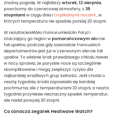
znośną pogodę. W najbliższy
wtorek, 12 sierpnia
,
powrócimy do czerwcowej atmosfery, z
35
stopniami
w ciągu dnia i
tropikalnymi nocami
, w
których temperatura nie spadnie poniżej 20 stopni.
W rezultacie
Météo France
umieściło Paryż i
otaczający go region w
pomarańczowym al
ercie
fali upałów, podczas gdy szesnaście francuskich
departamentów jest już w czerwonym alercie fali
upałów. To właśnie brak prawdziwego chłodu nawet
w nocy sprawia, że paryskie noce są szczególnie
skomplikowane i mogą
zwiększyć ryzyko dla
najbardziej wrażliwych grup ludności. Jeśli chodzi o
resztę tygodnia, środa zapowiada się bardziej
pochmurna, ale z temperaturami 33 stopni, a reszta
tygodnia przyniesie nieznaczny spadek temperatur,
ale nadal powyżej 30 stopni.
Co oznacza zegarek Heatwave Watch?