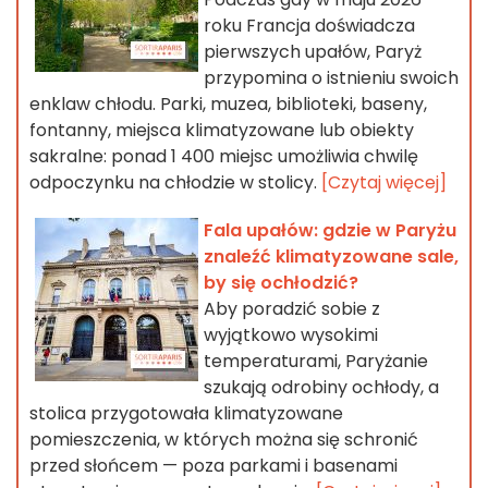
roku Francja doświadcza
pierwszych upałów, Paryż
przypomina o istnieniu swoich
enklaw chłodu. Parki, muzea, biblioteki, baseny,
fontanny, miejsca klimatyzowane lub obiekty
sakralne: ponad 1 400 miejsc umożliwia chwilę
odpoczynku na chłodzie w stolicy.
[Czytaj więcej]
Fala upałów: gdzie w Paryżu
znaleźć klimatyzowane sale,
by się ochłodzić?
Aby poradzić sobie z
wyjątkowo wysokimi
temperaturami, Paryżanie
szukają odrobiny ochłody, a
stolica przygotowała klimatyzowane
pomieszczenia, w których można się schronić
przed słońcem — poza parkami i basenami