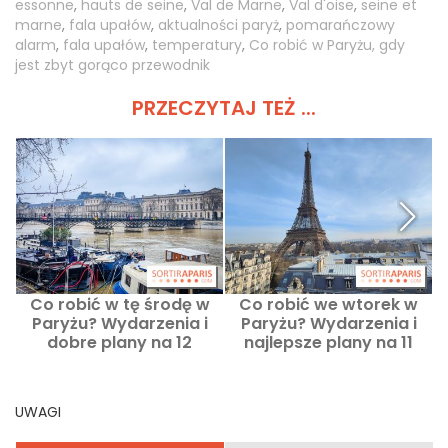
essonne
,
hauts de seine
,
Val de Marne
,
Val d'oise
,
seine et
marne
,
fala upałów
,
aktualności paryż
,
pomarańczowy
alarm
,
fala upałów
,
temperatury
,
Co robić w Paryżu, gdy
jest zbyt gorąco przewodnik
PRZECZYTAJ TEŻ ...
Co robić w tę środę w
Co robić we wtorek w
C
Paryżu? Wydarzenia i
Paryżu? Wydarzenia i
dobre plany na 12
najlepsze plany na 11
sierpnia 2026 roku
sierpnia 2026
UWAGI