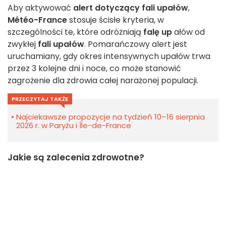
Aby aktywować
alert dotyczący fali upałów
,
Météo-France
stosuje ścisłe kryteria, w
szczególności te, które odróżniają
falę up
ałów od
zwykłej
fali upałów
. Pomarańczowy alert jest
uruchamiany, gdy okres intensywnych upałów trwa
przez 3 kolejne dni i noce, co może stanowić
zagrożenie dla zdrowia całej narażonej populacji.
PRZECZYTAJ TAKŻE
Najciekawsze propozycje na tydzień 10–16 sierpnia
2026 r. w Paryżu i Île-de-France
Jakie są zalecenia zdrowotne?