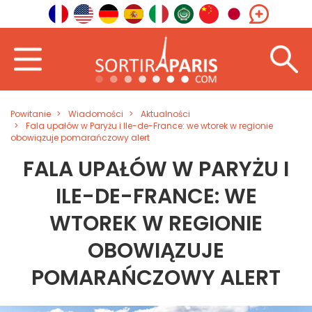
Powitanie
Wiadomości
Aktualności
Fala upałów w Paryżu i Ile-de-France: we wtorek w regionie
obowiązuje pomarańczowy alert
FALA UPAŁÓW W PARYŻU I
ILE-DE-FRANCE: WE
WTOREK W REGIONIE
OBOWIĄZUJE
POMARAŃCZOWY ALERT