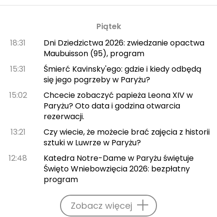
Piątek
18:31
Dni Dziedzictwa 2026: zwiedzanie opactwa
Maubuisson (95), program
15:31
Śmierć Kavinsky'ego: gdzie i kiedy odbędą
się jego pogrzeby w Paryżu?
15:02
Chcecie zobaczyć papieża Leona XIV w
Paryżu? Oto data i godzina otwarcia
rezerwacji.
13:21
Czy wiecie, że możecie brać zajęcia z historii
sztuki w Luwrze w Paryżu?
12:48
Katedra Notre-Dame w Paryżu świętuje
Święto Wniebowzięcia 2026: bezpłatny
program
Zobacz więcej