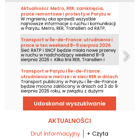
Aktualności: Metro, RER, zamknięcia,
prace remontowe i protesty w Paryżu w
W mgnieniu oka sprawdź wszystkie
dniu Sobota, 8 sierpień 2026
najnowsze informacje o ruchu i komunikacji
w Paryżu. Metro, RER, Transilien od RATP,
remonty, utrudnienia, duże wydarzenia i
manifestacje — podpowiadamy, co warto
Transport w Île-de-France: utrudnienia i
wiedzieć, zanim wyjdziesz na ulice Paryża w
prace w ten weekend 8–9 sierpnia 2026
Sobota, 8 sierpień 2026.
Sieć RATP i SNCF będzie miała nowe przerwy
w ruchu w nadchodzący weekend 8–9
sierpnia 2026 r. Kilka linii RER, Transilien i
metra będzie objętych pracami i przerwami;
podajemy pełny zestaw informacji, aby
Transport w Paryżu i Île-de-France:
pomóc w zaplanowaniu podróży.
utrudnienia w metrze i w sieci RER w dniach
Transport publiczny w Paryżu i Île-de-France
3–9 sierpnia 2026.
będzie mocno zakłócony w dniach od 3 do 9
sierpnia 2026 roku, w związku z dużymi
pracami letnimi, które dotykają szczególnie
niektórych linii, według RATP i SNCF.
Udoskonal wyszukiwanie
AKTUALNOŚCI
Drut informacyjny
+ Czyta