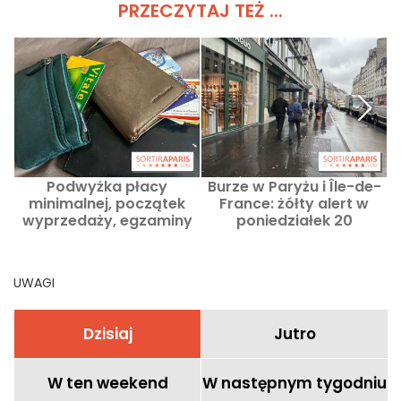
PRZECZYTAJ TEŻ ...
Podwyżka płacy
Burze w Paryżu i Île-de-
minimalnej, początek
France: żółty alert w
m
wyprzedaży, egzaminy
poniedziałek 20
maturalne: co się
października
zmienia w czerwcu 2026
roku
UWAGI
Dzisiaj
Jutro
W ten weekend
W następnym tygodniu