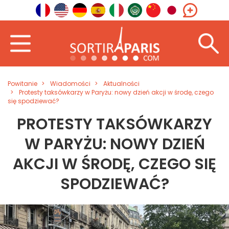
Powitanie
Wiadomości
Aktualności
Protesty taksówkarzy w Paryżu: nowy dzień akcji w środę, czego
się spodziewać?
PROTESTY TAKSÓWKARZY
W PARYŻU: NOWY DZIEŃ
AKCJI W ŚRODĘ, CZEGO SIĘ
SPODZIEWAĆ?