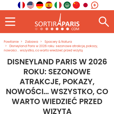
Powitanie
Zabawa
Spacery & Natura
Disneyland Paris w 2026 roku: sezonowe atrakcje, pokazy,
nowości... wszystko, co warto wiedzieć przed wizytą
DISNEYLAND PARIS W 2026
ROKU: SEZONOWE
ATRAKCJE, POKAZY,
NOWOŚCI... WSZYSTKO, CO
WARTO WIEDZIEĆ PRZED
WIZYTĄ