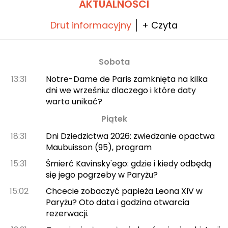
AKTUALNOŚCI
Drut informacyjny
+ Czyta
Sobota
13:31
Notre-Dame de Paris zamknięta na kilka
dni we wrześniu: dlaczego i które daty
warto unikać?
Piątek
18:31
Dni Dziedzictwa 2026: zwiedzanie opactwa
Maubuisson (95), program
15:31
Śmierć Kavinsky'ego: gdzie i kiedy odbędą
się jego pogrzeby w Paryżu?
15:02
Chcecie zobaczyć papieża Leona XIV w
Paryżu? Oto data i godzina otwarcia
rezerwacji.