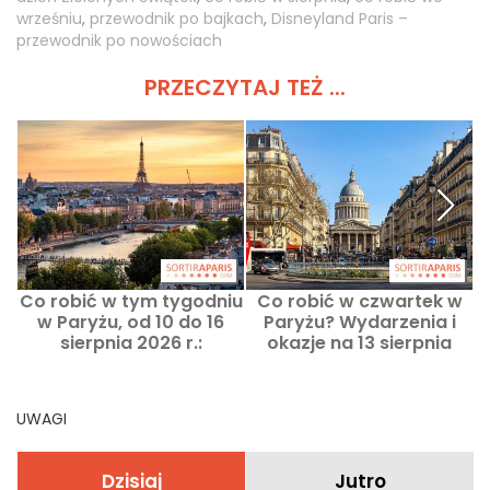
wrześniu
,
przewodnik po bajkach
,
Disneyland Paris –
przewodnik po nowościach
PRZECZYTAJ TEŻ ...
Co robić w tym tygodniu
Co robić w czwartek w
w Paryżu, od 10 do 16
Paryżu? Wydarzenia i
sierpnia 2026 r.:
okazje na 13 sierpnia
najważniejsze
2026 roku
wydarzenia, których nie
można przegapić
UWAGI
Dzisiaj
Jutro