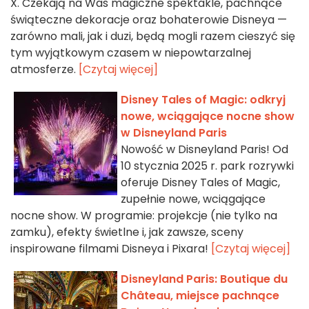
X. Czekają na Was magiczne spektakle, pachnące
świąteczne dekoracje oraz bohaterowie Disneya —
zarówno mali, jak i duzi, będą mogli razem cieszyć się
tym wyjątkowym czasem w niepowtarzalnej
atmosferze.
[Czytaj więcej]
Disney Tales of Magic: odkryj
nowe, wciągające nocne show
w Disneyland Paris
Nowość w Disneyland Paris! Od
10 stycznia 2025 r. park rozrywki
oferuje Disney Tales of Magic,
zupełnie nowe, wciągające
nocne show. W programie: projekcje (nie tylko na
zamku), efekty świetlne i, jak zawsze, sceny
inspirowane filmami Disneya i Pixara!
[Czytaj więcej]
Disneyland Paris: Boutique du
Château, miejsce pachnące