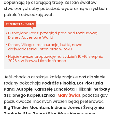
dopełniają tę czarującą trasę. Zestaw światów
stworzonych, aby pobudzać wyobraźnię wszystkich
pokoleń odwiedzających.
PRZECZYTAJ TAKŻE
Disneyland Paris: przegląd prac nad rozbudową
Disney Adventure World
Disney Village : restauracje, butiki, nowe
doświadczenia... stan prac w toku
Najciekawsze propozycje na tydzień 10–16 sierpnia
2026 r. w Paryżu i Île-de-France
Jeśli chodzi o atrakcje, każdy znajdzie coś dla siebie:
rodziny pokochają
Podróże Pinokia
,
Lot Piotrusia
Pana
,
Autopię
,
Karuzelę Lancelota
,
Filiżanki herbaty
Szalonego Kapelusznika
i
Mały Świat
, podczas gdy
poszukiwacze mocnych wrażeń będą preferować
Big Thunder Mountain
,
Indiana Jones i Świątynia
Zagłady
,
Star Tours
i
Star Wars Hyperspace