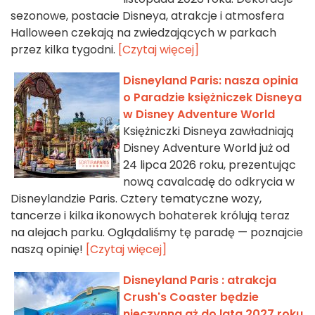
sezonowe, postacie Disneya, atrakcje i atmosfera
Halloween czekają na zwiedzających w parkach
przez kilka tygodni.
[Czytaj więcej]
Disneyland Paris: nasza opinia
o Paradzie księżniczek Disneya
w Disney Adventure World
Księżniczki Disneya zawładniają
Disney Adventure World już od
24 lipca 2026 roku, prezentując
nową cavalcadę do odkrycia w
Disneylandzie Paris. Cztery tematyczne wozy,
tancerze i kilka ikonowych bohaterek królują teraz
na alejach parku. Oglądaliśmy tę paradę — poznajcie
naszą opinię!
[Czytaj więcej]
Disneyland Paris : atrakcja
Crush's Coaster będzie
nieczynna aż do lata 2027 roku