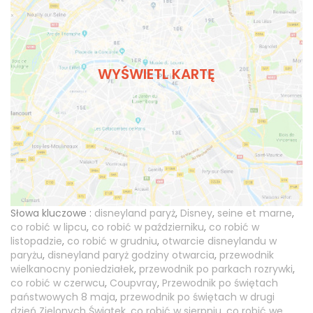
WYŚWIETL KARTĘ
Słowa kluczowe :
disneyland paryż
,
Disney
,
seine et marne
,
co robić w lipcu
,
co robić w październiku
,
co robić w
listopadzie
,
co robić w grudniu
,
otwarcie disneylandu w
paryżu
,
disneyland paryż godziny otwarcia
,
przewodnik
wielkanocny poniedziałek
,
przewodnik po parkach rozrywki
,
co robić w czerwcu
,
Coupvray
,
Przewodnik po świętach
państwowych 8 maja
,
przewodnik po świętach w drugi
dzień Zielonych Świątek
,
co robić w sierpniu
,
co robić we