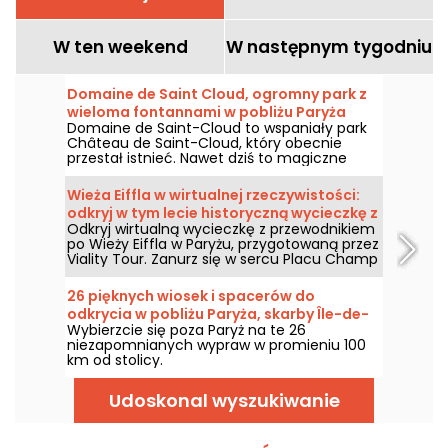
W ten weekend
W następnym tygodniu
Domaine de Saint Cloud, ogromny park z
wieloma fontannami w pobliżu Paryża
Domaine de Saint-Cloud to wspaniały park
Château de Saint-Cloud, który obecnie
przestał istnieć. Nawet dziś to magiczne
miejsce pozostaje synonimem uroczystości
w codziennym życiu lokalnych mieszkańców
Wieża Eiffla w wirtualnej rzeczywistości:
i miłośników Paryża. Ten historyczny 460-
odkryj w tym lecie historyczną wycieczkę z
hektarowy park, wpisany na listę niezwykłych
Odkryj wirtualną wycieczkę z przewodnikiem
Viality Tour
ogrodów, oferuje różnorodne wydarzenia
po Wieży Eiffla w Paryżu, przygotowaną przez
przez cały rok.
Viality Tour. Zanurz się w sercu Placu Champ
de Mars i przeżyj budowę, a następnie
uroczyste otwarcie Damy Żelaznej w 1889
26 pięknych wiosek i spacerów do
roku. Nowa wersja, jeszcze wierniejsza
odkrycia w pobliżu Paryża, skarby Île-de-
rzeczywistości, ukazała się 31 marca 2026
Wybierzcie się poza Paryż na te 26
France
roku. Z tej okazji mamy dla Ciebie kod
niezapomnianych wypraw w promieniu 100
promocyjny! A żeby upał nie dał się we znaki,
km od stolicy.
wszystkie ich wycieczki odbywają się w
cieniu.
Udoskonal wyszukiwanie