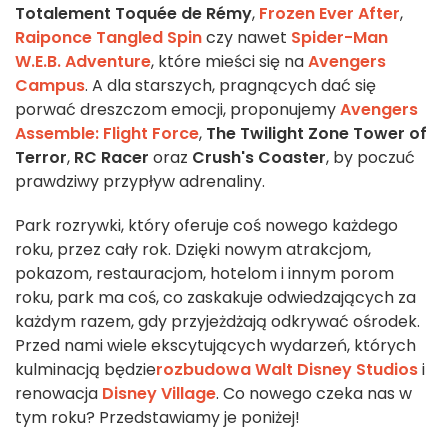
Totalement Toquée de Rémy
,
Frozen Ever After
,
Raiponce Tangled Spin
czy nawet
Spider-Man
W.E.B. Adventure
, które mieści się na
Avengers
Campus
. A dla starszych, pragnących dać się
porwać dreszczom emocji, proponujemy
Avengers
Assemble: Flight Force
,
The Twilight Zone Tower of
Terror
,
RC Racer
oraz
Crush's Coaster
, by poczuć
prawdziwy przypływ adrenaliny.
Park rozrywki, który oferuje coś nowego każdego
roku, przez cały rok. Dzięki nowym atrakcjom,
pokazom, restauracjom, hotelom i innym porom
roku, park ma coś, co zaskakuje odwiedzających za
każdym razem, gdy przyjeżdżają odkrywać ośrodek.
Przed nami wiele ekscytujących wydarzeń, których
kulminacją będzie
rozbudowa Walt Disney Studios
i
renowacja
Disney Village
. Co nowego czeka nas w
tym roku? Przedstawiamy je poniżej!