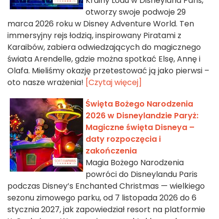
Krainy Lodu w Disneyland Paris,
otworzy swoje podwoje 29
marca 2026 roku w Disney Adventure World. Ten
immersyjny rejs łodzią, inspirowany Piratami z
Karaibów, zabiera odwiedzających do magicznego
świata Arendelle, gdzie można spotkać Elsę, Annę i
Olafa. Mieliśmy okazję przetestować ją jako pierwsi –
oto nasze wrażenia!
[Czytaj więcej]
Święta Bożego Narodzenia
2026 w Disneylandzie Paryż:
Magiczne święta Disneya –
daty rozpoczęcia i
zakończenia
Magia Bożego Narodzenia
powróci do Disneylandu Paris
podczas Disney’s Enchanted Christmas — wielkiego
sezonu zimowego parku, od 7 listopada 2026 do 6
stycznia 2027, jak zapowiedział resort na platformie