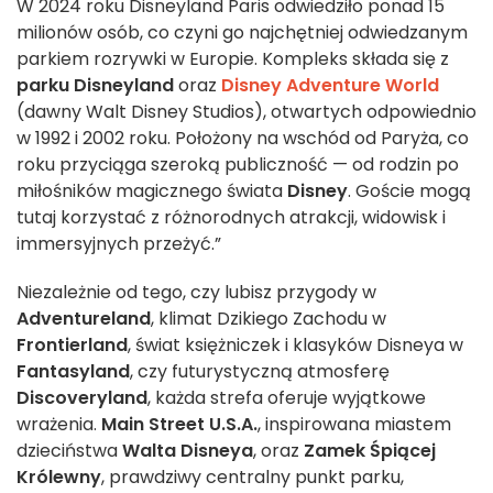
W 2024 roku Disneyland Paris odwiedziło ponad 15
milionów osób, co czyni go najchętniej odwiedzanym
parkiem rozrywki w Europie. Kompleks składa się z
parku Disneyland
oraz
Disney Adventure World
(dawny Walt Disney Studios), otwartych odpowiednio
w 1992 i 2002 roku. Położony na wschód od Paryża, co
roku przyciąga szeroką publiczność — od rodzin po
miłośników magicznego świata
Disney
. Goście mogą
tutaj korzystać z różnorodnych atrakcji, widowisk i
immersyjnych przeżyć.”
Niezależnie od tego, czy lubisz przygody w
Adventureland
, klimat Dzikiego Zachodu w
Frontierland
, świat księżniczek i klasyków Disneya w
Fantasyland
, czy futurystyczną atmosferę
Discoveryland
, każda strefa oferuje wyjątkowe
wrażenia.
Main Street U.S.A.
, inspirowana miastem
dzieciństwa
Walta Disneya
, oraz
Zamek Śpiącej
Królewny
, prawdziwy centralny punkt parku,