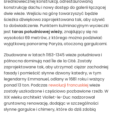
średniowiecznej konstrukcji, odrestaurowaną
konstrukcję dachu i nowy dostęp do galerii łączącej
dwie wieże. Wejściu na górę towarzyszyć będzie
ścieżka dźwiękowa zaprojektowana tak, aby ożywić
to doświadczenie. Punktem kulminacyjnym wycieczki
jest
taras południowej wieży
, znajdujący się na
wysokości 69 metrów, z którego można podziwiać
wyjątkową panoramę Paryża, otoczoną gargulcami.
Zbudowane w latach 1163-1345 wieże południowa i
północna dominują nad Île de la Cité. Zostały
zaprojektowane tak, aby utrzymać ciężar zachodniej
fasady i pomieścić słynne dzwony katedry, w tym
legendarny Emmanuel, odlany w 1681 roku i ważący
ponad 13 ton. Podczas
rewolucji francuskiej
wieże
zostały uszkodzone i częściowo pozbawione rzeźb. W
XIX wieku architekt Viollet-le-Duc nadzorował
gruntowną renowację, dodając w szczególności
słynne gargulce i chimery, które do dziś zdobią