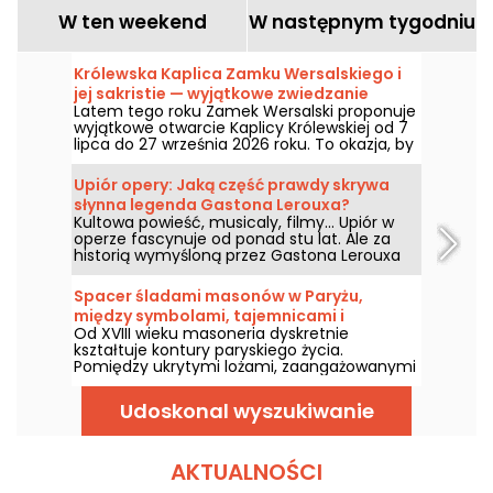
W ten weekend
W następnym tygodniu
Królewska Kaplica Zamku Wersalskiego i
jej sakristie — wyjątkowe zwiedzanie
Latem tego roku Zamek Wersalski proponuje
latem 2026 roku
wyjątkowe otwarcie Kaplicy Królewskiej od 7
lipca do 27 września 2026 roku. To okazja, by
podziwiać jego nawę, malowany sufit,
sakristie, intarsję kamienną i tyle innych
Upiór opery: Jaką część prawdy skrywa
piękności!
słynna legenda Gastona Lerouxa?
Kultowa powieść, musicaly, filmy... Upiór w
operze fascynuje od ponad stu lat. Ale za
historią wymyśloną przez Gastona Lerouxa
kryje się kilka naprawdę realnych faktów
związanych z Palais Garnier. Upadek
Spacer śladami masonów w Paryżu,
żyrandola, tajemnicze jezioro podziemne,
między symbolami, tajemnicami i
zarezerwowana loża... Co z tej legendy
Od XVIII wieku masoneria dyskretnie
dziedzictwem
zostało?
kształtuje kontury paryskiego życia.
Pomiędzy ukrytymi lożami, zaangażowanymi
osobowościami i symbolami wyrytymi na
fasadach, Paryż jest masońską stolicą.
Udoskonal wyszukiwanie
Podążaj śladami masonów, aby czytać
między kamieniami i odkrywać ten
inicjacyjny Paryż.
AKTUALNOŚCI