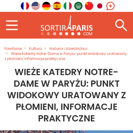
Powitanie
Kultura
Historia i dziedzictwo
Wieże katedry Notre-Dame w Paryżu: punkt widokowy uratowany
z płomieni, informacje praktyczne
WIEŻE KATEDRY NOTRE-
DAME W PARYŻU: PUNKT
WIDOKOWY URATOWANY Z
PŁOMIENI, INFORMACJE
PRAKTYCZNE