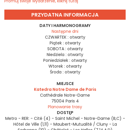
Promuj swoje wydarzenie, kliknij tutaj
PRZYDATNA INFORMACJA
DATY I HARMONOGRAMY
Następne dni
CZWARTEK :
otwarty
Piątek :
otwarty
SOBOTA :
otwarty
Niedziela :
otwarty
Poniedziałek :
otwarty
Wtorek :
otwarty
Środa :
otwarty
MIEJSCE
Katedra Notre Dame de Paris
Cathédrale Notre-Dame
75004
Paris 4
Planowanie trasy
DOSTĘP
Metro - RER: - Cité (4) - Saint Michel - Notre-Dame (B,C) -
Hôtel de Ville (1,11) - Maubert-Mutualité / Cluny - La