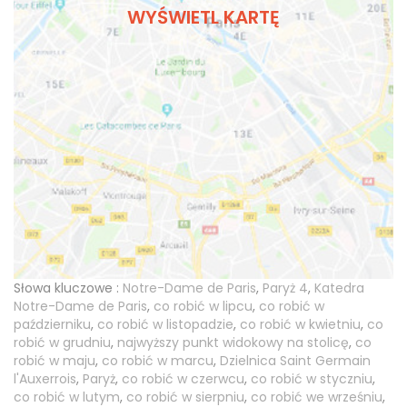
WYŚWIETL KARTĘ
Słowa kluczowe :
Notre-Dame de Paris
,
Paryż 4
,
Katedra
Notre-Dame de Paris
,
co robić w lipcu
,
co robić w
październiku
,
co robić w listopadzie
,
co robić w kwietniu
,
co
robić w grudniu
,
najwyższy punkt widokowy na stolicę
,
co
robić w maju
,
co robić w marcu
,
Dzielnica Saint Germain
l'Auxerrois
,
Paryż
,
co robić w czerwcu
,
co robić w styczniu
,
co robić w lutym
,
co robić w sierpniu
,
co robić we wrześniu
,