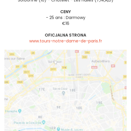
Sorbonne (10) - Châtelet - Les Halles (7,14,A,D)
CENY
- 25 ans : Darmowy
€16
OFICJALNA STRONA
www.tours-notre-dame-de-paris.fr