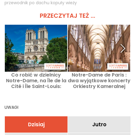
przewodnik po dachu kopuły wieży
PRZECZYTAJ TEŻ ...
Co robić w dzielnicy
Notre-Dame de Paris :
Notre-Dame, na Île de la
dwa wyjątkowe koncerty
Cité i Île Saint-Louis:
Orkiestry Kameralnej
pomysły na wyjścia i
Paryża nadchodzą.
adresy
UWAGI
Dzisiaj
Jutro