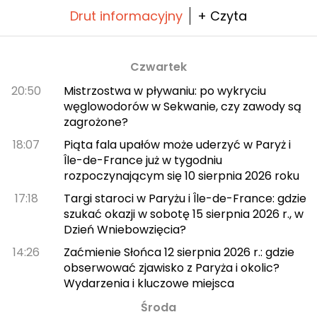
Drut informacyjny
+ Czyta
Czwartek
20:50
Mistrzostwa w pływaniu: po wykryciu
węglowodorów w Sekwanie, czy zawody są
zagrożone?
18:07
Piąta fala upałów może uderzyć w Paryż i
Île-de-France już w tygodniu
rozpoczynającym się 10 sierpnia 2026 roku
17:18
Targi staroci w Paryżu i Île-de-France: gdzie
szukać okazji w sobotę 15 sierpnia 2026 r., w
Dzień Wniebowzięcia?
14:26
Zaćmienie Słońca 12 sierpnia 2026 r.: gdzie
obserwować zjawisko z Paryża i okolic?
Wydarzenia i kluczowe miejsca
Środa