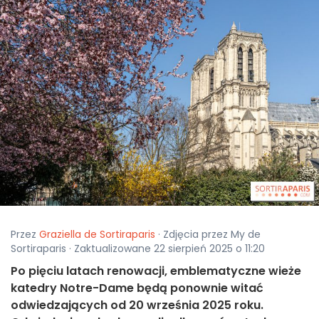
Przez
Graziella de Sortiraparis
· Zdjęcia przez My de
Sortiraparis · Zaktualizowane 22 sierpień 2025 o 11:20
Po pięciu latach renowacji, emblematyczne wieże
katedry Notre-Dame będą ponownie witać
odwiedzających od 20 września 2025 roku.