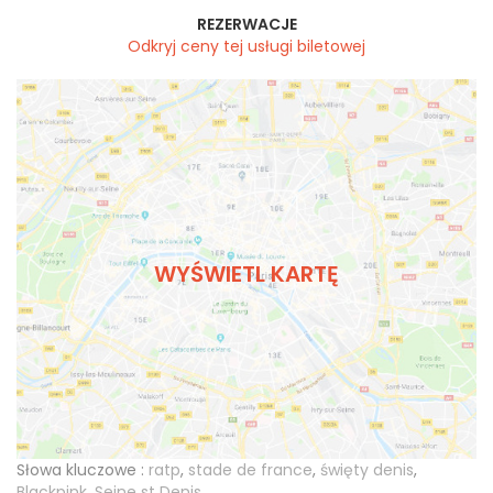
REZERWACJE
Odkryj ceny tej usługi biletowej
WYŚWIETL KARTĘ
Słowa kluczowe :
ratp
,
stade de france
,
święty denis
,
Blackpink
,
Seine st Denis