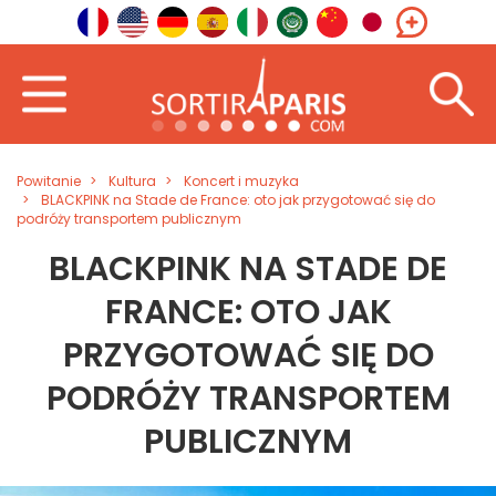
Powitanie
Kultura
Koncert i muzyka
BLACKPINK na Stade de France: oto jak przygotować się do
podróży transportem publicznym
BLACKPINK NA STADE DE
FRANCE: OTO JAK
PRZYGOTOWAĆ SIĘ DO
PODRÓŻY TRANSPORTEM
PUBLICZNYM