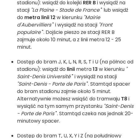
stadionu): wsiądź do kolejki
RER B
i wysiądź na
stacji
"La Plaine - Stade de France
" lub wsiądź
do
metra linii 12
w kierunku
"Mairie
d'Aubervilliers
" i wysiądź na stacji
"Front
populaire
". Dojście pieszo ze stacji RER B
zajmuje około 10 minut, a z linii metra 12 - 25
minut.
Dostęp do bram J, K, L, N, R, S, T i U (na północ od
stadionu): wsiądź do
linii
metra
13
w kierunku
"
Saint-Denis
Université
" i wysiądź na stacji
"Saint-Denis - Porte de Paris
". Stamtąd spacer
do bram stadionu zajmie około 5 minut.
Alternatywnie możesz wsiąść do tramwaju
T8
i
wysiąść na tym samym przystanku
"Saint-Denis
- Porte de Paris
". Stamtąd czeka nas jednak 20-
minutowy spacer.
Dostęp do bram T, U, X, Y i Z (na południowy