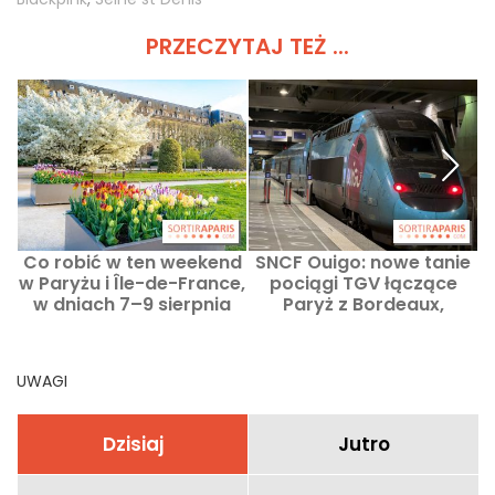
PRZECZYTAJ TEŻ ...
Co robić w ten weekend
SNCF Ouigo: nowe tanie
w Paryżu i Île-de-France,
pociągi TGV łączące
w dniach 7–9 sierpnia
Paryż z Bordeaux,
2026 roku
Marsylią i Strasburgu
UWAGI
Dzisiaj
Jutro