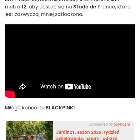
metra
12
, aby dostać się na
Stade de
France, która
jest zazwyczaj mniej zatłoczona.
Miłego koncertu
BLACKPINK
!