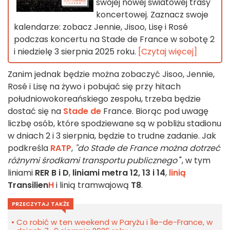
swojej nowej światowej trasy
koncertowej. Zaznacz swoje
kalendarze: zobacz Jennie, Jisoo, Lisę i Rosé
podczas koncertu na Stade de France w sobotę 2
i niedzielę 3 sierpnia 2025 roku.
[Czytaj więcej]
Zanim jednak będzie można zobaczyć Jisoo, Jennie,
Rosé i Lisę na żywo i pobujać się przy hitach
południowokoreańskiego zespołu, trzeba będzie
dostać się na
Stade de
France. Biorąc pod uwagę
liczbę osób, które spodziewane są w pobliżu stadionu
w dniach 2 i 3 sierpnia, będzie to trudne zadanie. Jak
podkreśla
RATP
,
"do Stade de France można dotrzeć
różnymi środkami transportu publicznego
", w tym
liniami
RER B i D
,
liniami metra 12, 13 i 14
,
linią
Transilien
H
i linią tramwajową
T8
.
PRZECZYTAJ TAKŻE
Co robić w ten weekend w Paryżu i Île-de-France, w