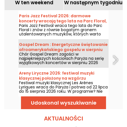
W ten weekend
W następnym tygodniu
Paris Jazz Festival 2026: darmowe
koncerty wracają tego lata na Parc Floral,
Paris Jazz Festival wraca tego lata do Parc
program
Floral i znów z równie bogatym gronem
utalentowanych muzyków, których warto
zobaczyć i posłuchać w malowniczym,
wiejskim otoczeniu. Oto program
Gospel Dream : Energetyczne świętowanie
bezpłatnych koncertów do odkrycia od 24
afroamerykańskiego gospelu w sierpniu
czerwca do 6 września 2026 roku!
Chór Gospel Dream zagości w
2026 roku w Paryżu
najpiękniejszych kościołach Paryża na serię
wyjątkowych koncertów w sierpniu 2026
roku. To wyjątkowe doświadczenie
muzyczne, które celebruje nadzieję, jedność
Areny Liryczne 2026: festiwal muzyki
i odporność poprzez autentyczne pieśni
klasycznej położony na wzgórzu
Afroamerykańskiego Kościoła.
Festiwal muzyki klasycznej Les Arènes
Montmartre
Lyriques wraca do Paryża i potrwa od 22 lipca
do 15 sierpnia 2026 roku. W programie? Nie
mniej niż 16 koncertów w Arènes de
Montmartre, malowniczym miejscu
Udoskonal wyszukiwanie
stwarzającym idealne warunki do słuchania
wielkich klasyków.
AKTUALNOŚCI