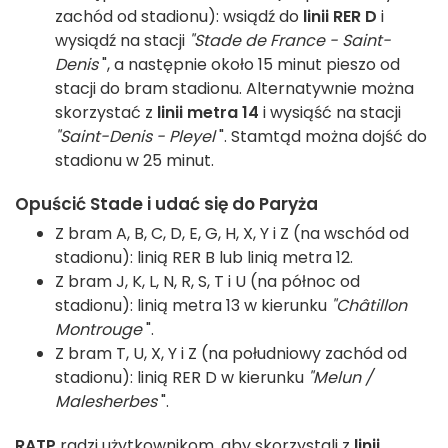
zachód od stadionu): wsiądź do
linii RER D
i
wysiądź na stacji
"Stade de France - Saint-
Denis
", a następnie około 15 minut pieszo od
stacji do bram stadionu. Alternatywnie można
skorzystać z
linii metra 14
i wysiąść na stacji
"Saint-Denis - Pleyel
". Stamtąd można dojść do
stadionu w 25 minut.
Opuścić Stade i udać się do Paryża
Z bram A, B, C, D, E, G, H, X, Y i Z (na wschód od
stadionu): linią RER B lub linią metra 12.
Z bram J, K, L, N, R, S, T i U (na północ od
stadionu): linią metra 13 w kierunku
"Châtillon
Montrouge
".
Z bram T, U, X, Y i Z (na południowy zachód od
stadionu): linią RER D w kierunku
"Melun /
Malesherbes
".
RATP
radzi użytkownikom, aby skorzystali z
linii