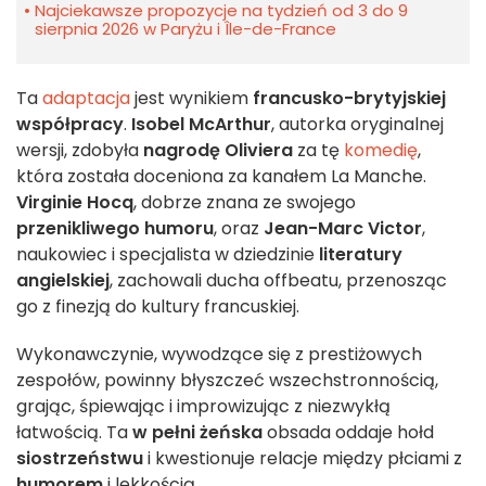
Najciekawsze propozycje na tydzień od 3 do 9
sierpnia 2026 w Paryżu i Île-de-France
Ta
adaptacja
jest wynikiem
francusko-brytyjskiej
współpracy
.
Isobel McArthur
, autorka oryginalnej
wersji, zdobyła
nagrodę Oliviera
za tę
komedię
,
która została doceniona za kanałem La Manche.
Virginie Hocq
, dobrze znana ze swojego
przenikliwego humoru
, oraz
Jean-Marc Victor
,
naukowiec i specjalista w dziedzinie
literatury
angielskiej
, zachowali ducha offbeatu, przenosząc
go z finezją do kultury francuskiej.
Wykonawczynie, wywodzące się z prestiżowych
zespołów, powinny błyszczeć wszechstronnością,
grając, śpiewając i improwizując z niezwykłą
łatwością. Ta
w pełni żeńska
obsada oddaje hołd
siostrzeństwu
i kwestionuje relacje między płciami z
humorem
i lekkością.