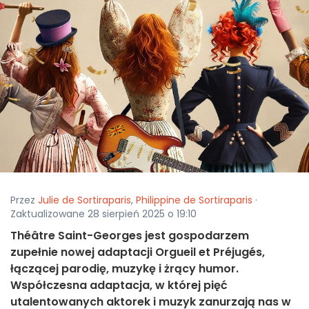
Przez
Julie de Sortiraparis
,
Philippine de Sortiraparis
·
Zaktualizowane 28 sierpień 2025 o 19:10
Théâtre Saint-Georges jest gospodarzem
zupełnie nowej adaptacji Orgueil et Préjugés,
łączącej parodię, muzykę i żrący humor.
Współczesna adaptacja, w której pięć
utalentowanych aktorek i muzyk zanurzają nas w