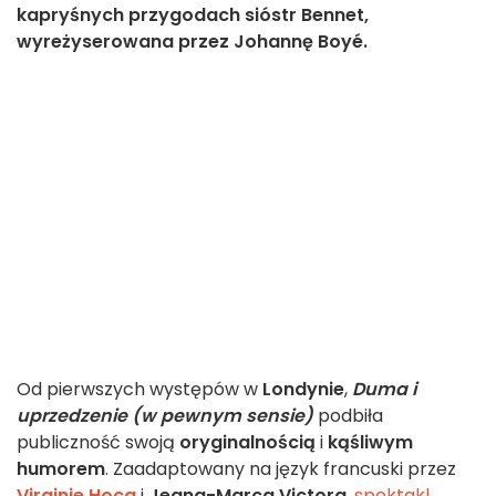
kapryśnych przygodach sióstr Bennet,
wyreżyserowana przez Johannę Boyé.
Od pierwszych występów w
Londynie
,
Duma i
uprzedzenie (w pewnym sensie)
podbiła
publiczność swoją
oryginalnością
i
kąśliwym
humorem
. Zaadaptowany na język francuski przez
Virginie Hocq
i
Jeana-Marca Victora
,
spektakl