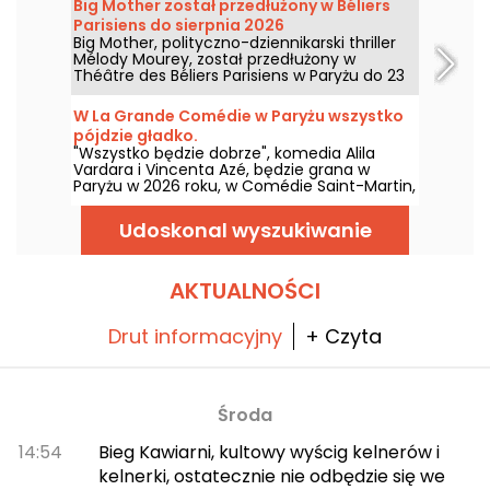
Big Mother został przedłużony w Béliers
Parisiens do sierpnia 2026
Big Mother, polityczno-dziennikarski thriller
Mélody Mourey, został przedłużony w
Théâtre des Béliers Parisiens w Paryżu do 23
sierpnia 2026 roku, z przedstawieniami od
wtorku do niedzieli.
W La Grande Comédie w Paryżu wszystko
pójdzie gładko.
"Wszystko będzie dobrze", komedia Alila
Vardara i Vincenta Azé, będzie grana w
Paryżu w 2026 roku, w Comédie Saint-Martin,
a następnie w La Grande Comédie, z intrygą
ślubu, która wymyka się spod kontroli.
Udoskonal wyszukiwanie
AKTUALNOŚCI
Drut informacyjny
+ Czyta
Środa
14:54
Bieg Kawiarni, kultowy wyścig kelnerów i
kelnerki, ostatecznie nie odbędzie się we