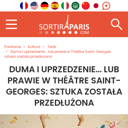
Powitanie
Kultura
Teatr
Duma i uprzedzenie... lub prawie w Théâtre Saint-Georges:
sztuka została przedłużona
DUMA I UPRZEDZENIE... LUB
PRAWIE W THÉÂTRE SAINT-
GEORGES: SZTUKA ZOSTAŁA
PRZEDŁUŻONA