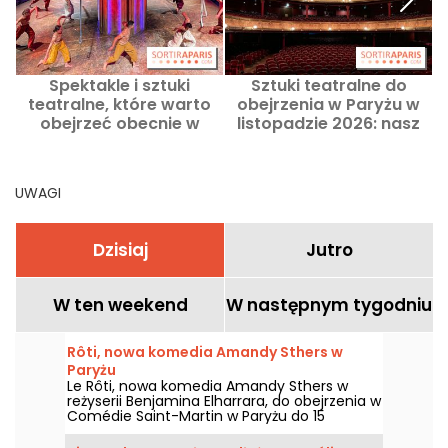
Spektakle i sztuki
Sztuki teatralne do
teatralne, które warto
obejrzenia w Paryżu w
obejrzeć obecnie w
listopadzie 2026: nasz
Paryżu
wybór najciekawszych
p
spektakli
UWAGI
Dzisiaj
Jutro
W ten weekend
W następnym tygodniu
Rôti, nowa komedia Amandy Sthers w
Paryżu
Le Rôti, nowa komedia Amandy Sthers w
reżyserii Benjamina Elharrara, do obejrzenia w
Comédie Saint-Martin w Paryżu do 15
października 2026 roku.