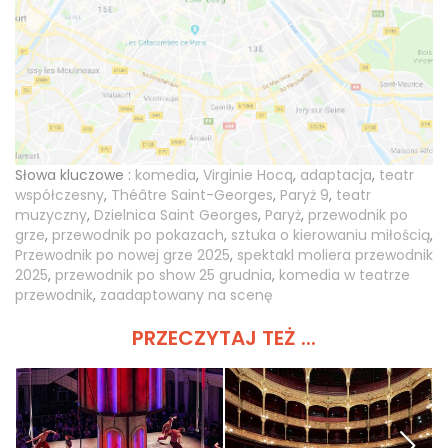
Słowa kluczowe :
komedia
,
Virginie Hocq
,
adaptacja
,
teatr
współczesny
,
Théâtre Saint-Georges
,
Paryż 9
,
teatr
muzyczny
,
Dzielnica Saint Georges
,
Paryż
,
przewodnik po
grze
,
przewodnik po pokazach
,
sztuka o kierowaniu miłością
,
Przewodnik po nowej grze 2025
,
spektakl moliera przewodnik
2025
,
przewodnik po show 25 grudnia
,
komedia w teatrze
przewodnik
,
zaadaptowany na scenę
PRZECZYTAJ TEŻ ...