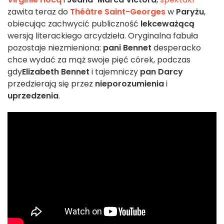
zawita teraz do
Théâtre Saint-Georges
w
Paryżu
,
obiecując zachwycić publiczność
lekceważącą
wersją literackiego arcydzieła. Oryginalna fabuła
pozostaje niezmieniona:
pani Bennet
desperacko
chce wydać za mąż swoje pięć córek, podczas
gdy
Elizabeth Bennet
i tajemniczy
pan Darcy
przedzierają się przez
nieporozumienia
i
uprzedzenia
.