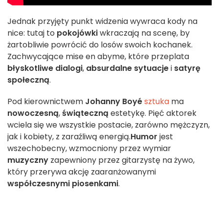
Jednak przyjęty punkt widzenia wywraca kody na
nice: tutaj to
pokojówki
wkraczają na scenę, by
żartobliwie powrócić do losów swoich kochanek.
Zachwycające mise en abyme, które przeplata
błyskotliwe dialogi
,
absurdalne sytuacje
i
satyrę
społeczną
.
Pod kierownictwem
Johanny Boyé
sztuka
ma
nowoczesną
,
świąteczną
estetykę. Pięć aktorek
wciela się we wszystkie postacie, zarówno mężczyzn,
jak i kobiety, z zaraźliwą energią.
Humor
jest
wszechobecny, wzmocniony przez wymiar
muzyczny
zapewniony przez gitarzystę na żywo,
który przerywa akcję zaaranżowanymi
współczesnymi piosenkami
.