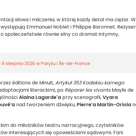
acji słowa i milczenia, w której każdy detal ma ciężar. W 
występują Emmanuel Noblet i Philippe Baronnet. Reżyser
o społeczeństwie równie silny co dramat intymny,
9 sierpnia 2026 w Paryżu i Île-de-France
zez éditions de Minuit,
Artykuł 353 Kodeksu karnego
daptacjami literackimi, po
Réparer les vivants
Maylis de
gólności
Alaina Lagarde'a
przy scenografii,
Vyara
ouvé’a
nad tworzeniem dźwięku,
Pierre’a Martin-Oriola
n
kim do miłośników teatru narracyjnego, czytelników
dzów interesujących się opowieściami sądowymi. Fani