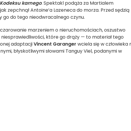
3 Kodeksu karnego
. Spektakl podąża za Martialem
 jak zepchnął Antoine’a Lazeneca do morza. Przed sędzią
y go do tego nieodwracalnego czynu.
ozczarowanie marzeniem o nieruchomościach, oszustwo
iesprawiedliwości, które go drąży — to materiał tego
żonej adaptacji
Vincent Garanger
wciela się w człowieka 
cznymi, błyskotliwymi słowami Tanguy Viel, podanymi w