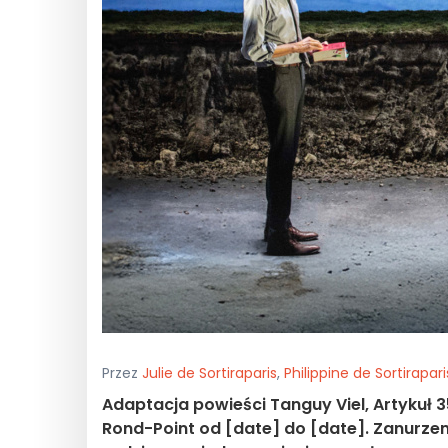
Przez
Julie de Sortiraparis
,
Philippine de Sortirapari
Adaptacja powieści Tanguy Viel, Artykuł
Rond-Point od [date] do [date]. Zanurze