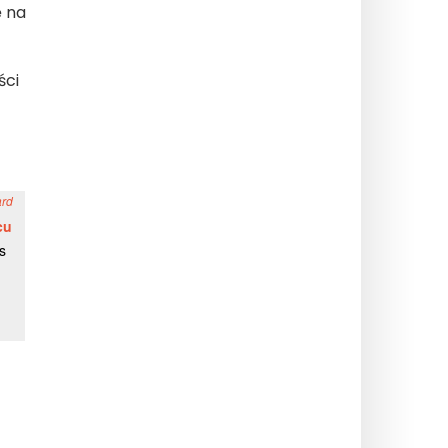
ę na
ści