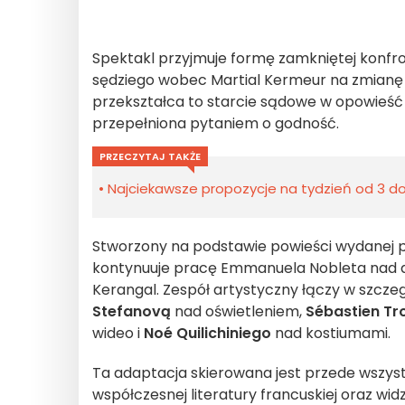
Spektakl przyjmuje formę zamkniętej konfront
sędziego wobec Martial Kermeur na zmianę 
przekształca to starcie sądowe w opowieść 
przepełniona pytaniem o godność.
PRZECZYTAJ TAKŻE
Najciekawsze propozycje na tydzień od 3 do 
Stworzony na podstawie powieści wydanej pr
kontynuuje pracę Emmanuela Nobleta nad a
Kerangal. Zespół artystyczny łączy w szcze
Stefanovą
nad oświetleniem,
Sébastien Tr
wideo i
Noé Quilichiniego
nad kostiumami.
Ta adaptacja skierowana jest przede wszyst
współczesnej literatury francuskiej oraz wi