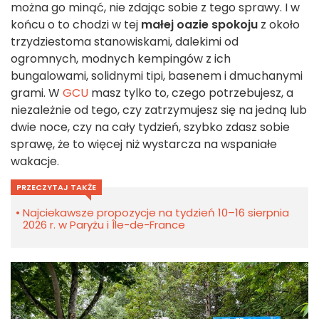
można go minąć, nie zdając sobie z tego sprawy. I w
końcu o to chodzi w tej
małej oazie spokoju
z około
trzydziestoma stanowiskami, dalekimi od
ogromnych, modnych kempingów z ich
bungalowami, solidnymi tipi, basenem i dmuchanymi
grami. W
GCU
masz tylko to, czego potrzebujesz, a
niezależnie od tego, czy zatrzymujesz się na jedną lub
dwie noce, czy na cały tydzień, szybko zdasz sobie
sprawę, że to więcej niż wystarcza na wspaniałe
wakacje.
PRZECZYTAJ TAKŻE
Najciekawsze propozycje na tydzień 10–16 sierpnia
2026 r. w Paryżu i Île-de-France