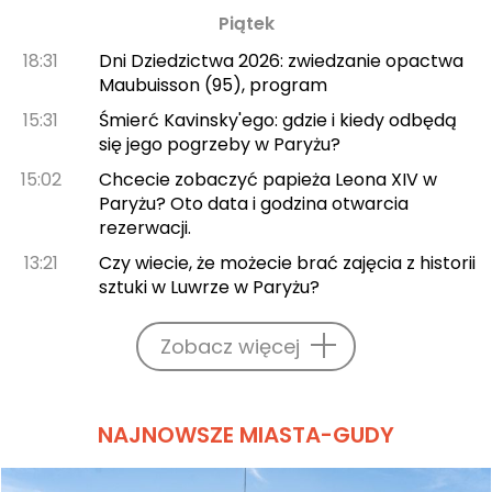
Piątek
18:31
Dni Dziedzictwa 2026: zwiedzanie opactwa
Maubuisson (95), program
15:31
Śmierć Kavinsky'ego: gdzie i kiedy odbędą
się jego pogrzeby w Paryżu?
15:02
Chcecie zobaczyć papieża Leona XIV w
Paryżu? Oto data i godzina otwarcia
rezerwacji.
13:21
Czy wiecie, że możecie brać zajęcia z historii
sztuki w Luwrze w Paryżu?
Zobacz więcej
NAJNOWSZE MIASTA-GUDY