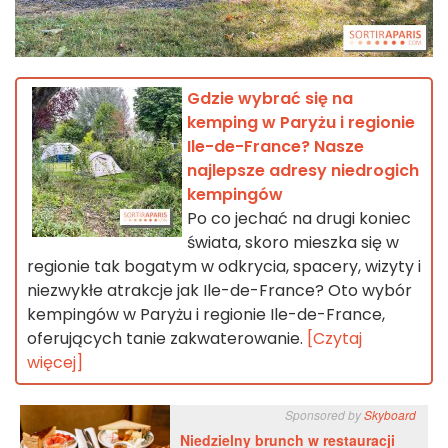
Gdzie wybrać się na
kemping w Paryżu i regionie
Ile-de-France? Nasze
najlepsze adresy niedrogich
kempingów
Po co jechać na drugi koniec
świata, skoro mieszka się w
regionie tak bogatym w odkrycia, spacery, wizyty i
niezwykłe atrakcje jak Ile-de-France? Oto wybór
kempingów w Paryżu i regionie Ile-de-France,
oferujących tanie zakwaterowanie.
[Czytaj
więcej]