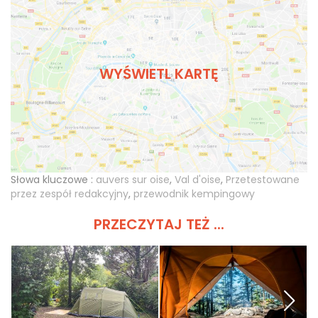
WYŚWIETL KARTĘ
Słowa kluczowe :
auvers sur oise
,
Val d'oise
,
Przetestowane
przez zespół redakcyjny
,
przewodnik kempingowy
PRZECZYTAJ TEŻ ...