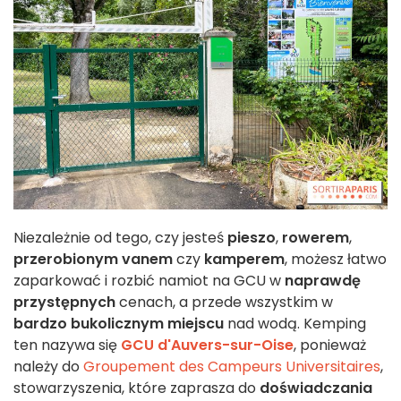
Niezależnie od tego, czy jesteś
pieszo
,
rowerem
,
przerobionym vanem
czy
kamperem
, możesz łatwo
zaparkować i rozbić namiot na GCU w
naprawdę
przystępnych
cenach, a przede wszystkim w
bardzo bukolicznym miejscu
nad wodą. Kemping
ten nazywa się
GCU d'Auvers-sur-Oise
, ponieważ
należy do
Groupement des Campeurs Universitaires
,
stowarzyszenia, które zaprasza do
doświadczania