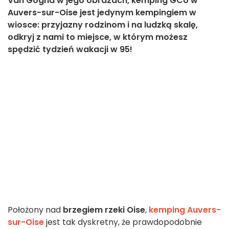
Van Gogha w jego obrazach, kemping GCU w
Auvers-sur-Oise jest jedynym kempingiem w
wiosce: przyjazny rodzinom i na ludzką skalę,
odkryj z nami to miejsce, w którym możesz
spędzić tydzień wakacji w 95!
Położony nad
brzegiem rzeki Oise
,
kemping Auvers-
sur-Oise
jest tak dyskretny, że prawdopodobnie