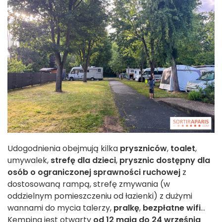
Udogodnienia obejmują kilka
pryszniców
,
toalet
,
umywalek,
strefę dla dzieci
,
prysznic dostępny dla
osób o ograniczonej sprawności ruchowej
z
dostosowaną rampą, strefę zmywania (w
oddzielnym pomieszczeniu od łazienki) z dużymi
wannami do mycia talerzy,
pralkę
,
bezpłatne wifi
...
Kemping jest otwarty
od 12 maja do 24 września