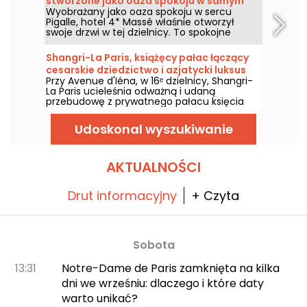
stworzone jako oaza spokoju w samym
Cię na odkrywczą wycieczkę.
Wyobrażany jako oaza spokoju w sercu
sercu Pigalle, oraz restauracja Trente
Pigalle, hotel 4* Massé właśnie otworzył
Paris
swoje drzwi w tej dzielnicy. To spokojne
miejsce w samym centrum tętniącego
życiem Pigalle, które wkrótce zyska nową
Shangri-La Paris, książęcy pałac łączący
atrakcję – wiosną 2026 roku, otwarcie
cesarskie dziedzictwo i azjatycki luksus
restauracji Trente Paris.
Przy Avenue d'Iéna, w 16ᵉ dzielnicy, Shangri-
przy Avenue d'Iéna
La Paris ucieleśnia odważną i udaną
przebudowę z prywatnego pałacu księcia
Rolanda Bonaparte na hotel wpisany na listę
zabytków i wyróżniający się pałac.
Udoskonal wyszukiwanie
AKTUALNOŚCI
Drut informacyjny
+ Czyta
Sobota
13:31
Notre-Dame de Paris zamknięta na kilka
dni we wrześniu: dlaczego i które daty
warto unikać?