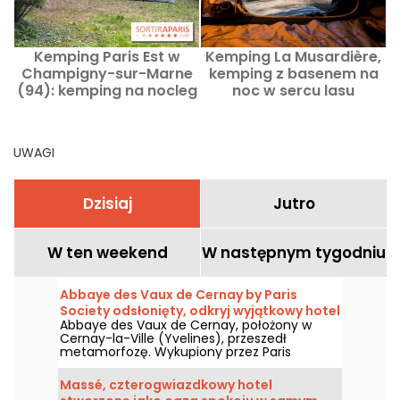
Kemping Paris Est w
Kemping La Musardière,
Champigny-sur-Marne
kemping z basenem na
(94): kemping na nocleg
noc w sercu lasu
u progu stolicy
Fontainebleau
P
UWAGI
Dzisiaj
Jutro
W ten weekend
W następnym tygodniu
Abbaye des Vaux de Cernay by Paris
Society odsłonięty, odkryj wyjątkowy hotel
Abbaye des Vaux de Cernay, położony w
Cernay-la-Ville (Yvelines), przeszedł
metamorfozę. Wykupiony przez Paris
Society, jest prawdziwym luksusowym
hotelem z wieloma atutami, w tym nie mniej
Massé, czterogwiazdkowy hotel
niż 4 restauracjami i 2 barami. Zabierzemy