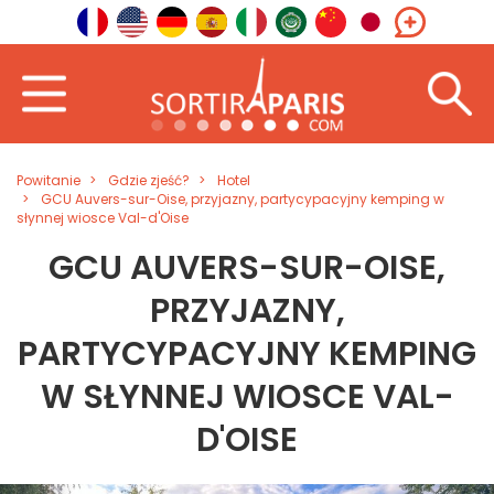
Powitanie
Gdzie zjeść?
Hotel
GCU Auvers-sur-Oise, przyjazny, partycypacyjny kemping w
słynnej wiosce Val-d'Oise
GCU AUVERS-SUR-OISE,
PRZYJAZNY,
PARTYCYPACYJNY KEMPING
W SŁYNNEJ WIOSCE VAL-
D'OISE