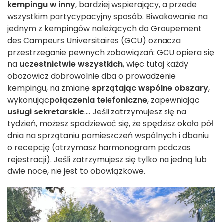
kempingu w inny
, bardziej wspierający, a przede
wszystkim partycypacyjny sposób. Biwakowanie na
jednym z kempingów należących do Groupement
des Campeurs Universitaires (GCU) oznacza
przestrzeganie pewnych zobowiązań: GCU opiera się
na
uczestnictwie wszystkich
, więc tutaj każdy
obozowicz dobrowolnie dba o prowadzenie
kempingu, na zmianę
sprzątając wspólne obszary
,
wykonując
połączenia telefoniczne
, zapewniając
usługi sekretarskie
.... Jeśli zatrzymujesz się na
tydzień, możesz spodziewać się, że spędzisz około pół
dnia na sprzątaniu pomieszczeń wspólnych i dbaniu
o recepcję (otrzymasz harmonogram podczas
rejestracji). Jeśli zatrzymujesz się tylko na jedną lub
dwie noce, nie jest to obowiązkowe.