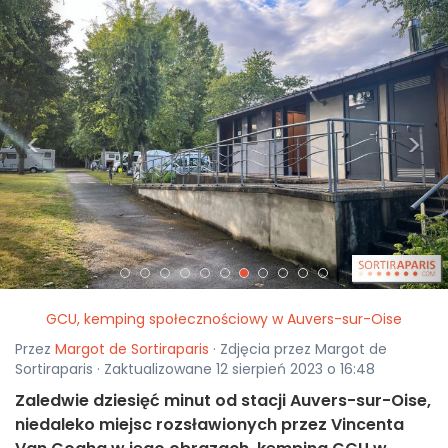
<
>
GCU, kemping społecznościowy w Auvers-sur-Oise
Przez
Margot de Sortiraparis
· Zdjęcia przez Margot de
Sortiraparis · Zaktualizowane 12 sierpień 2023 o 16:48
Zaledwie dziesięć minut od stacji Auvers-sur-Oise,
niedaleko miejsc rozsławionych przez Vincenta