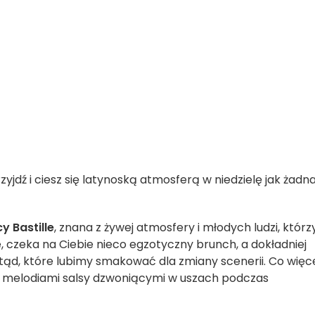
yjdź i ciesz się latynoską atmosferą w niedzielę jak żadn
cy Bastille
, znana z żywej atmosfery i młodych ludzi, którz
e, czeka na Ciebie nieco egzotyczny brunch, a dokładniej
ąd, które lubimy smakować dla zmiany scenerii. Co więce
ma melodiami salsy dzwoniącymi w uszach podczas