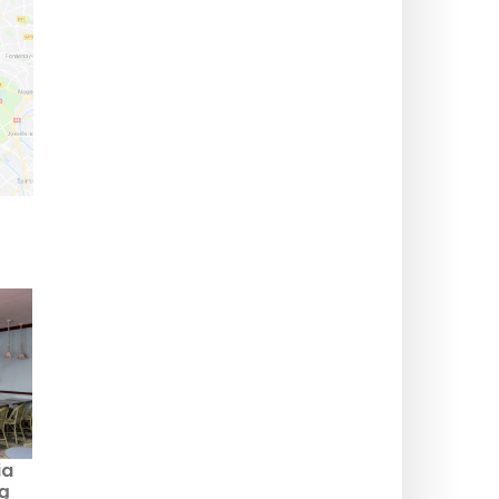
ia
rą