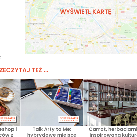
WYŚWIETL KARTĘ
ż
ZECZYTAJ TEŻ ...
eshop i
Talk Arty to Me:
Carrot, herbaciarn
iców z
hybrydowe miejsce
inspirowana kultu