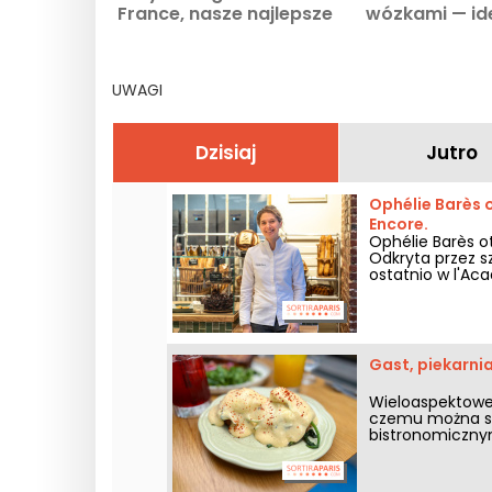
France, nasze najlepsze
wózkami — id
adresy
miejsce na c
cocooningu w
dzielnicy
UWAGI
Dzisiaj
Jutro
Ophélie Barès o
Encore.
Ophélie Barès ot
Odkryta przez sz
ostatnio w l'Ac
niektórych z naj
swoim nowym s
Gast, piekarni
Wieloaspektowe 
czemu można sku
bistronomicznym