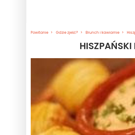
Powitanie
Gdzie zjeść?
Brunch i kawiarnie
Hisz
HISZPAŃSKI