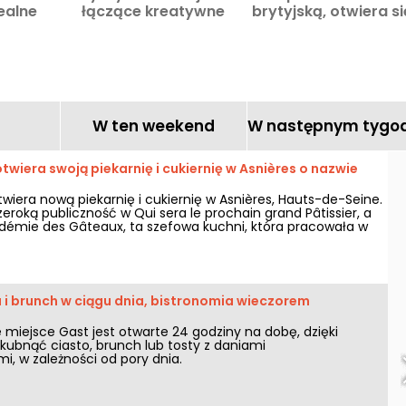
ealne
łączące kreatywne
brytyjską, otwiera s
hwilę
warsztaty i restaurację
Saint-Germain-de
 10.
artystyczną w Marais
Prés.
.
W ten weekend
W następnym tygo
twiera swoją piekarnię i cukiernię w Asnières o nazwie
wiera nową piekarnię i cukiernię w Asnières, Hauts-de-Seine.
eroką publiczność w Qui sera le prochain grand Pâtissier, a
adémie des Gâteaux, ta szefowa kuchni, która pracowała w
lepszych lokali na świecie, ma wiele do zaoferowania w
karbcu.
a i brunch w ciągu dnia, bistronomia wieczorem
miejsce Gast jest otwarte 24 godziny na dobę, dzięki
bnąć ciasto, brunch lub tosty z daniami
i, w zależności od pory dnia.