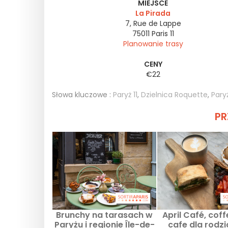
MIEJSCE
La Pirada
7, Rue de Lappe
75011
Paris 11
Planowanie trasy
CENY
€22
Słowa kluczowe :
Paryż 11
,
Dzielnica Roquette
,
Pary
PR
Brunchy na tarasach w
April Café, coff
Paryżu i regionie Île-de-
cafe dla rodz