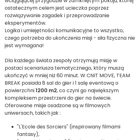
wciągającej przygodzie w zamkniętym pokoju, której
ostatecznym celem jest ucieczka poprzez
rozwiązywanie zagadek i przeprowadzanie
eksperymentów.
Logika i umiejętności komunikacyjne to wszystko,
czego potrzeba do ukończenia misji - siła fizyczna nie
jest wymagana!
Dla każdego świata zespoły otrzymują misję w
postaci scenariusza tematycznego, który muszą
ukończyć w mniej niż 60 minut. W CNIT MOVE, TEAM
BREAK posiada 8 sal do gier i 1 salę eventową o
powierzchni
1200 m2
, co czyni go największym
kompleksem przestrzeni do gier na świecie.
Oferowane misje osadzone są w filmowych
uniwersach, takich jak :
"L'Ecole des Sorciers" (inspirowany filmami
fantasy),