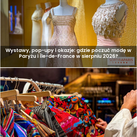
Wystawy, pop-upy i okazje: gdzie poczuć modę w
Paryżu i Île-de-France w sierpniu 2026?