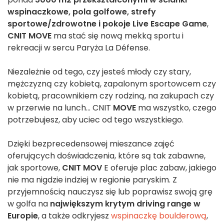
wspinaczkowe, pola golfowe, strefy
sportowe/zdrowotne i pokoje Live Escape Game
,
CNIT MOVE
ma stać się nową mekką sportu i
rekreacji w sercu Paryża La Défense.
Niezależnie od tego, czy jesteś młody czy stary,
mężczyzną czy kobietą, zapalonym sportowcem czy
kobietą, pracownikiem czy rodziną, na zakupach czy
w przerwie na lunch... CNIT
MOVE
ma wszystko, czego
potrzebujesz, aby uciec od tego wszystkiego.
Dzięki bezprecedensowej mieszance zajęć
oferujących doświadczenia, które są tak zabawne,
jak sportowe,
CNIT MOV
E oferuje plac zabaw, jakiego
nie ma nigdzie indziej w regionie paryskim. Z
przyjemnością nauczysz się lub poprawisz swoją grę
w golfa na
największym krytym driving range w
Europie
, a także odkryjesz
wspinaczkę boulderową
,