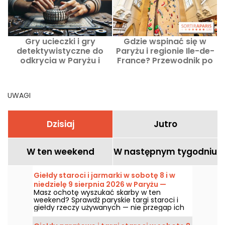
Gry ucieczki i gry
Gdzie wspinać się w
detektywistyczne do
Paryżu i regionie Ile-de-
P
odkrycia w Paryżu i
France? Przewodnik po
regionie Ile-de-France
najlepszych siłowniach
wspinaczkowych i
naturalnych miejscach
UWAGI
Dzisiaj
Jutro
W ten weekend
W następnym tygodniu
Giełdy staroci i jarmarki w sobotę 8 i w
niedzielę 9 sierpnia 2026 w Paryżu —
Masz ochotę wyszukać skarby w ten
program weekendu
weekend? Sprawdź paryskie targi staroci i
giełdy rzeczy używanych — nie przegap ich
w sobotę 8 i niedzielę 9 sierpnia 2026, aby
zgarnąć mnóstwo okazji.