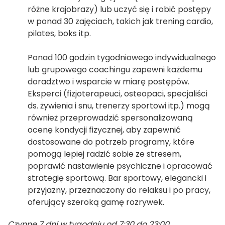
różne krajobrazy) lub uczyć się i robić postępy
w ponad 30 zajęciach, takich jak trening cardio,
pilates, boks itp.
Ponad 100 godzin tygodniowego indywidualnego
lub grupowego coachingu zapewni każdemu
doradztwo i wsparcie w miarę postępów.
Eksperci (fizjoterapeuci, osteopaci, specjaliści
ds. żywienia i snu, trenerzy sportowi itp.) mogą
również przeprowadzić spersonalizowaną
ocenę kondycji fizycznej, aby zapewnić
dostosowane do potrzeb programy, które
pomogą lepiej radzić sobie ze stresem,
poprawić nastawienie psychiczne i opracować
strategię sportową. Bar sportowy, elegancki i
przyjazny, przeznaczony do relaksu i po pracy,
oferujący szeroką gamę rozrywek.
Czynne 7 dni w tygodniu od 7:30 do 23:00.