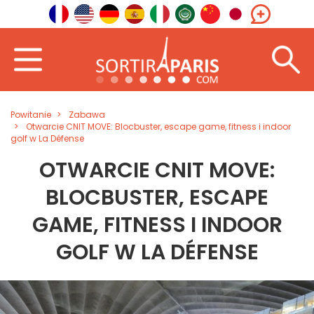
Powitanie
Zabawa
Otwarcie CNIT MOVE: Blocbuster, escape game, fitness i indoor
golf w La Défense
OTWARCIE CNIT MOVE:
BLOCBUSTER, ESCAPE
GAME, FITNESS I INDOOR
GOLF W LA DÉFENSE