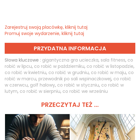
Zarejestruj swoją placówkę, kliknij tutaj
Promuj swoje wydarzenie, kliknij tutaj
PRZYDATNA INFORMACJA
Słowa kluczowe :
gigantyczna gra ucieczka
,
sala fitness
,
co
robić w lipcu
,
co robić w październiku
,
co robić w listopadzie
,
co robić w kwietniu
,
co robić w grudniu
,
co robić w maju
,
co
robić w marcu
,
przewodnik po sali wspinaczkowej
,
co robić
w czerwcu
,
golf halowy
,
co robić w styczniu
,
co robić w
lutym
,
co robić w sierpniu
,
co robić we wrześniu
PRZECZYTAJ TEŻ ...