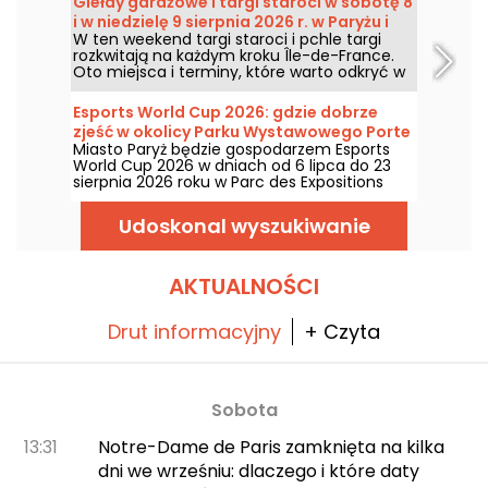
Giełdy garażowe i targi staroci w sobotę 8
i w niedzielę 9 sierpnia 2026 r. w Paryżu i
W ten weekend targi staroci i pchle targi
Île-de-France – program na weekend
rozkwitają na każdym kroku Île-de-France.
Oto miejsca i terminy, które warto odkryć w
sobotę 8 i niedzielę 9 sierpnia 2026 roku, aby
polować na okazje, przeglądać stragany i
Esports World Cup 2026: gdzie dobrze
być może natrafić na prawdziwą perełkę.
zjeść w okolicy Parku Wystawowego Porte
Miasto Paryż będzie gospodarzem Esports
de Versailles?
World Cup 2026 w dniach od 6 lipca do 23
sierpnia 2026 roku w Parc des Expositions
przy Porte de Versailles, podczas
międzynarodowych zawodów gier wideo. A
Udoskonal wyszukiwanie
co z jedzeniem między dwoma meczami?
Oto nasze rady i wybrana lista miejsc, gdzie
warto zatrzymać się na przekąskę!
AKTUALNOŚCI
Drut informacyjny
+ Czyta
Sobota
13:31
Notre-Dame de Paris zamknięta na kilka
dni we wrześniu: dlaczego i które daty