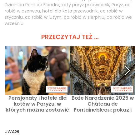
Dzielnica Pont de Flandre
,
koty paryż przewodnik
,
Paryż
,
co
robić w czerwcu
,
hotel dla kota przewodnik
,
co robić w
styczniu
,
co robić w lutym
,
co robić w sierpniu
,
co robić we
wrześniu
PRZECZYTAJ TEŻ ...
Pensjonaty i hotele dla
Boże Narodzenie 2025 w
kotów w Paryżu, w
Château de
których można zostawić
Fontainebleau: pokaz i
zwierzę podczas wakacji
koncert
l
UWAGI