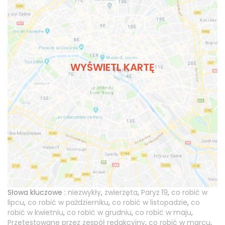
WYŚWIETL KARTĘ
Słowa kluczowe :
niezwykły
,
zwierzęta
,
Paryż 19
,
co robić w
lipcu
,
co robić w październiku
,
co robić w listopadzie
,
co
robić w kwietniu
,
co robić w grudniu
,
co robić w maju
,
Przetestowane przez zespół redakcyjny
,
co robić w marcu
,