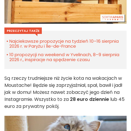
PRZECZYTAJ TAKŻE
Najciekawsze propozycje na tydzień 10–16 sierpnia
2026 r. w Paryżu i Île-de-France
10 propozycji na weekend w Yvelinach, 8–9 sierpnia
2026 r., inspiracje na spędzenie czasu
Są rzeczy trudniejsze niż życie kota na wakacjach w
Moustache! Będzie się zaprzyjaźniał, spał, bawił i jadł
jak w domu! Możesz nawet zobaczyć jego dzień na
Instagramie. Wszystko to za
28 euro dziennie
lub 45
euro za prywatny pokój.