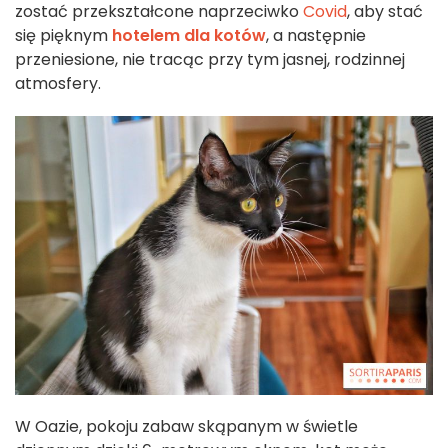
zostać przekształcone naprzeciwko
Covid
, aby stać
się pięknym
hotelem dla kotów
, a następnie
przeniesione, nie tracąc przy tym jasnej, rodzinnej
atmosfery.
W Oazie, pokoju zabaw skąpanym w świetle