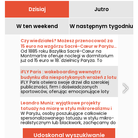
Dzisiaj
Jutro
W ten weekend
W następnym tygodniu
Czy wiedziałeś? Możesz przenocować za
15 euro na wzgórzu Sacré-Cœur w Paryżu…
Od 1885 roku Bazylika Sacré-Cœur na
pod jednym warunkiem.
Montmartre oferuje noclegi w dormitorium
już od 15 euro w 18. dzielnicy Paryża. To
niezwykłe doświadczenie dostępne przez
cały rok, z wyjątkiem Wielkiego Piątku, ale w
iFLY Paris : wakeboarding wewnątrz
zamian można wziąć udział w godzinnej
budynku dla niespotykanych wrażeń z lotu
modlitwie nocnej — coś, co z pewnością
iFLY Paris otwiera swoje drzwi dla szerokiej
zostanie w pamięci.
publiczności, firm i doświadczonych
sportowców, oferując emocjonujące loty
spadochronowe wewnątrz ogromnej,
szklanej rury. To miejsce, gdzie można
Leandro Muniz: wyjątkowe projekty
poczuć adrenalinę — bez ryzyka, bez
tatuaży na miarę w stylu mikrorealizmu i
konieczności wcześniejszego przygotowania,
W Paryżu, osoby poszukujące całkowicie
blackwork w Paryżu
od 5 do 105 lat! Wznieście się w powietrze!
spersonalizowanego tatuażu w stylu mikro-
realistycznym lub blackwork, zachęcamy do
poznania twórczości Leandro Muniza. Jego
prace opierają się na głębokim zrozumieniu
Udoskonal wyszukiwanie
anatomii ciała oraz nieustannej dbałości o