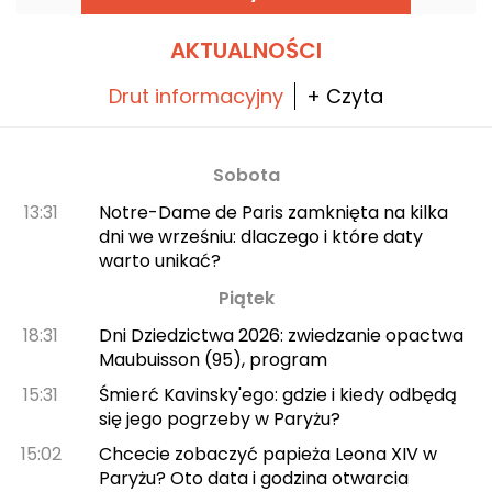
spójność i przekaz każdego projektu.
AKTUALNOŚCI
Drut informacyjny
+ Czyta
Sobota
13:31
Notre-Dame de Paris zamknięta na kilka
dni we wrześniu: dlaczego i które daty
warto unikać?
Piątek
18:31
Dni Dziedzictwa 2026: zwiedzanie opactwa
Maubuisson (95), program
15:31
Śmierć Kavinsky'ego: gdzie i kiedy odbędą
się jego pogrzeby w Paryżu?
15:02
Chcecie zobaczyć papieża Leona XIV w
Paryżu? Oto data i godzina otwarcia