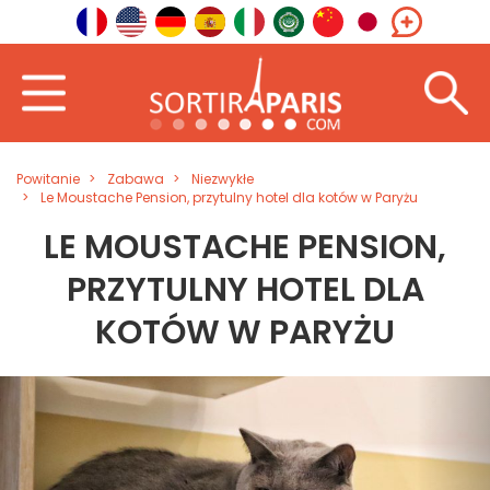
Powitanie
Zabawa
Niezwykłe
Le Moustache Pension, przytulny hotel dla kotów w Paryżu
LE MOUSTACHE PENSION,
PRZYTULNY HOTEL DLA
KOTÓW W PARYŻU