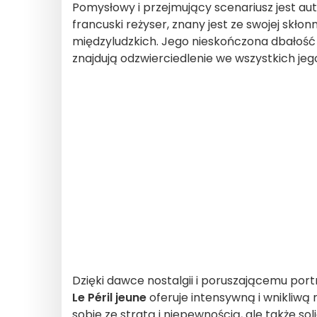
Pomysłowy i przejmujący scenariusz jest 
francuski reżyser, znany jest ze swojej skło
międzyludzkich. Jego nieskończona dbałość o
znajdują odzwierciedlenie we wszystkich je
Dzięki dawce nostalgii i poruszającemu por
Le Péril jeune
oferuje intensywną i wnikliwą 
sobie ze stratą i niepewnością, ale także sol