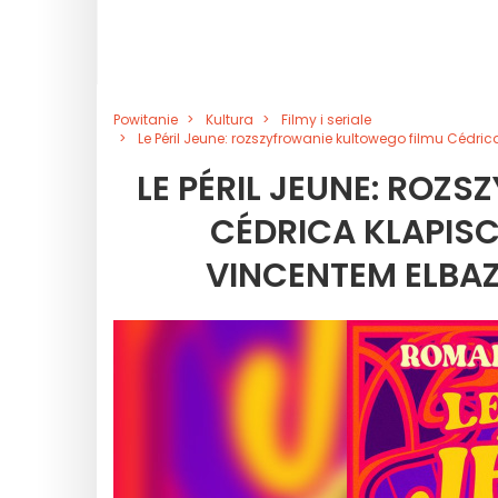
Powitanie
Kultura
Filmy i seriale
Le Péril Jeune: rozszyfrowanie kultowego filmu Céd
LE PÉRIL JEUNE: ROZ
CÉDRICA KLAPISC
VINCENTEM ELB