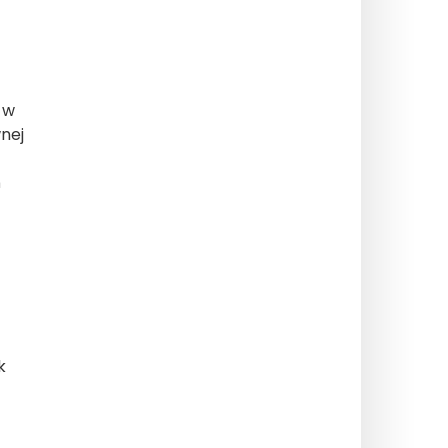
 w
nej
ń
k