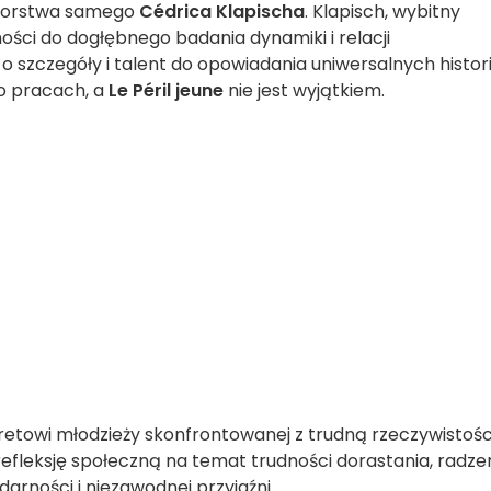
autorstwa samego
Cédrica Klapischa
. Klapisch, wybitny
nności do dogłębnego badania dynamiki i relacji
 szczegóły i talent do opowiadania uniwersalnych histori
go pracach, a
Le Péril jeune
nie jest wyjątkiem.
tretowi młodzieży skonfrontowanej z trudną rzeczywistośc
refleksję społeczną na temat trudności dorastania, radze
idarności i niezawodnej przyjaźni.