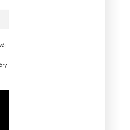
wój
óry