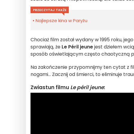
PRZECZYTAJ TAKŻE
Najlepsze kina w Paryżu
Chociaż film został wydany w 1995 roku, je
sprawiają, że
Le Péril jeune
jest dziełem wci
sposób oświetlającym często chaotyczną po
Na zakończenie przypomnijmy ten cytat z fi
nogami... Zacznij od śmierci, to eliminuje tra
Zwiastun filmu
Le péril jeune
: