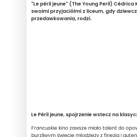
"Le péril jeune" (The Young Peril) Cédrica 
swoimi przyjaciółmi z liceum, gdy dziewcz
przedawkowania, rodzi.
Le Péril jeune, spojrzenie wstecz na klasyc
Francuskie kino zawsze miało talent do opow
burzliwym świecie młodzieży z finezją i aut