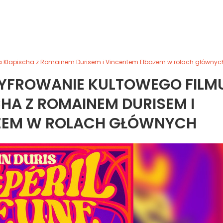
rica Klapischa z Romainem Durisem i Vincentem Elbazem w rolach głównyc
SZYFROWANIE KULTOWEGO FILM
HA Z ROMAINEM DURISEM I
AZEM W ROLACH GŁÓWNYCH