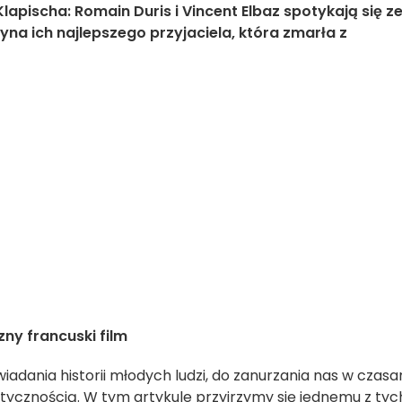
Klapischa: Romain Duris i Vincent Elbaz spotykają się z
yna ich najlepszego przyjaciela, która zmarła z
zny francuski film
iadania historii młodych ludzi, do zanurzania nas w czasa
entycznością. W tym artykule przyjrzymy się jednemu z tyc