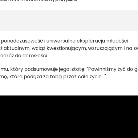
go ponadczasowość i uniwersalna eksploracja młodości
ąż aktualnym, wciąż kwestionującym, wzruszającym i na s
dróż do dorosłości.
lmu, który podsumowuje jego istotę: "Powinniśmy żyć do g
umę, która podąża za tobą przez całe życie...".