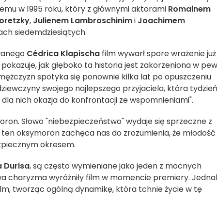
emu w 1995 roku, który z głównymi aktorami
Romainem
oretzky
,
Julienem Lambroschinim
i
Joachimem
tach siedemdziesiątych.
owanego
Cédrica Klapischa
film wywarł spore wrażenie już
okazuje, jak głęboko ta historia jest zakorzeniona w pew
mężczyzn spotyka się ponownie kilka lat po opuszczeniu
dziewczyny swojego najlepszego przyjaciela, która tydzie
dla nich okazja do konfrontacji ze wspomnieniami".
moron. Słowo "niebezpieczeństwo" wydaje się sprzeczne z
 ten oksymoron zachęca nas do zrozumienia, że młodość
ezpiecznym okresem.
 Durisa
, są często wymieniane jako jeden z mocnych
owa charyzma wyróżniły film w momencie premiery. Jedna
lm, tworząc ogólną dynamikę, która tchnie życie w tę