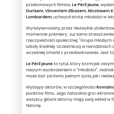
przełomowych filmów,
Le Péril jeune
, wydan
Durisem
,
Vincentem Elbazem
,
Nicolasem K
Lombardem
, uchwycił istotę młodości w la
Wyreżyserowany przez niezwykle utalent
momencie premiery. Już samo streszczenie p
rzeczywistości społecznej: "Grupa młodych 
szkoły średniej. Uczestniczą w narodzinach 
wcześniej zmarła z przedawkowania. Jest to 
Le Péril jeune
to tytuł, który brzmi jak oksy
naszym wyobrażeniem o "młodości". Jednak
może być zarówno pełnym życia, jak i nieb
Występy aktorów, w szczególności
Romaina
punktów filmu. Jego naturalna gra i ekran
wszyscy główni aktorzy mają swój wkład w fi
historię.