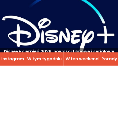
Disney+ sierpień 2026: nowości filmowe i serialowe
do obejrzenia w tym miesiącu
Instagram
W tym tygodniu
W ten weekend
Porady