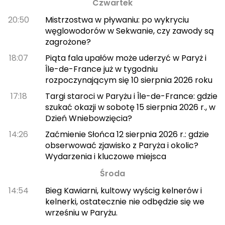
Czwartek
20:50
Mistrzostwa w pływaniu: po wykryciu
węglowodorów w Sekwanie, czy zawody są
zagrożone?
18:07
Piąta fala upałów może uderzyć w Paryż i
Île-de-France już w tygodniu
rozpoczynającym się 10 sierpnia 2026 roku
17:18
Targi staroci w Paryżu i Île-de-France: gdzie
szukać okazji w sobotę 15 sierpnia 2026 r., w
Dzień Wniebowzięcia?
14:26
Zaćmienie Słońca 12 sierpnia 2026 r.: gdzie
obserwować zjawisko z Paryża i okolic?
Wydarzenia i kluczowe miejsca
Środa
14:54
Bieg Kawiarni, kultowy wyścig kelnerów i
kelnerki, ostatecznie nie odbędzie się we
wrześniu w Paryżu.