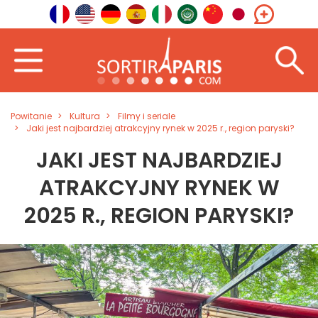
Powitanie
Kultura
Filmy i seriale
Jaki jest najbardziej atrakcyjny rynek w 2025 r., region paryski?
JAKI JEST NAJBARDZIEJ
ATRAKCYJNY RYNEK W
2025 R., REGION PARYSKI?