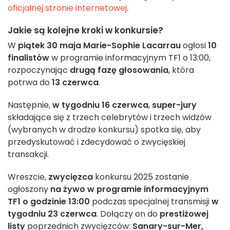
oficjalnej stronie internetowej
.
Jakie są kolejne kroki w konkursie?
W
piątek 30 maja
Marie-Sophie Lacarrau
ogłosi
10
finalistów
w programie informacyjnym TF1 o 13:00,
rozpoczynając
drugą fazę głosowania
, która
potrwa do
13 czerwca
.
Następnie,
w tygodniu 16 czerwca
,
super-jury
składające się z trzech celebrytów i trzech widzów
(wybranych w drodze konkursu) spotka się, aby
przedyskutować i zdecydować o zwycięskiej
transakcji.
Wreszcie,
zwycięzca
konkursu 2025 zostanie
ogłoszony
na żywo w programie informacyjnym
TF1 o godzinie 13:00
podczas specjalnej transmisji
w
tygodniu 23 czerwca
. Dołączy on do
prestiżowej
listy
poprzednich zwycięzców:
Sanary-sur-Mer,