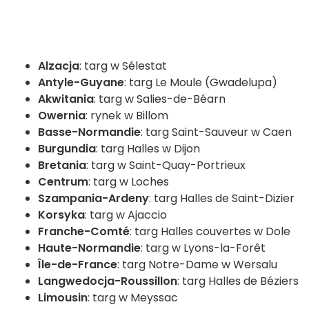
Alzacja
: targ w Sélestat
Antyle-Guyane
: targ Le Moule (Gwadelupa)
Akwitania
: targ w Salies-de-Béarn
Owernia
: rynek w Billom
Basse-Normandie
: targ Saint-Sauveur w Caen
Burgundia
: targ Halles w Dijon
Bretania
: targ w Saint-Quay-Portrieux
Centrum
: targ w Loches
Szampania-Ardeny
: targ Halles de Saint-Dizier
Korsyka
: targ w Ajaccio
Franche-Comté
: targ Halles couvertes w Dole
Haute-Normandie
: targ w Lyons-la-Forêt
Île-de-France
: targ Notre-Dame w Wersalu
Langwedocja-Roussillon
: targ Halles de Béziers
Limousin
: targ w Meyssac