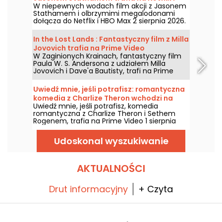
W niepewnych wodach film akcji z Jasonem
HBO Max
Stathamem i olbrzymimi megalodonami
dołącza do Netflix i HBO Max 2 sierpnia 2026.
In the Lost Lands : Fantastyczny film z Milla
Jovovich trafia na Prime Video
W Zaginionych Krainach, fantastyczny film
Paula W. S. Andersona z udziałem Milla
Jovovich i Dave'a Bautisty, trafi na Prime
Video 7 sierpnia 2026 roku.
Uwiedź mnie, jeśli potrafisz: romantyczna
komedia z Charlize Theron wchodzi na
Uwiedź mnie, jeśli potrafisz, komedia
Prime Video
romantyczna z Charlize Theron i Sethem
Rogenem, trafia na Prime Video 1 sierpnia
2026 roku.
Udoskonal wyszukiwanie
AKTUALNOŚCI
Drut informacyjny
+ Czyta