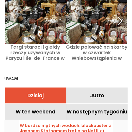
Targi staroci i giełdy
Gdzie polować na skarby
rzeczy używanych w
w czwartek
F
Paryżu i Île-de-France w
Wniebowstąpienia w
d
ten weekend 8–9
Paryżu i Île-de-France?
r
sierpnia 2026 roku
Targi staroci i
wyprzedaże garażowe z
UWAGI
14 maja 2026
Dzisiaj
Jutro
W ten weekend
W następnym tygodniu
W bardzo mętnych wodach: blockbuster z
Jasonem Stathamem trafia na Netflix i