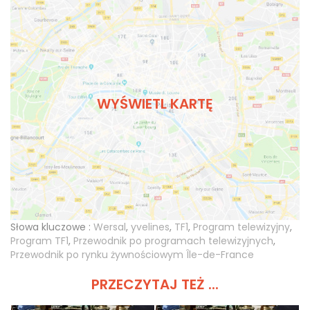
WYŚWIETL KARTĘ
Słowa kluczowe :
Wersal
,
yvelines
,
TF1
,
Program telewizyjny
,
Program TF1
,
Przewodnik po programach telewizyjnych
,
Przewodnik po rynku żywnościowym Île-de-France
PRZECZYTAJ TEŻ ...