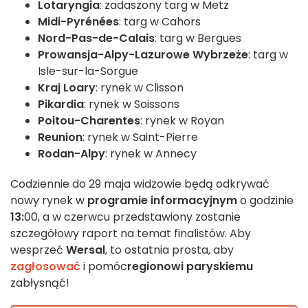
Lotaryngia
: zadaszony targ w Metz
Midi-Pyrénées
: targ w Cahors
Nord-Pas-de-Calais
: targ w Bergues
Prowansja-Alpy-Lazurowe Wybrzeże
: targ w
Isle-sur-la-Sorgue
Kraj Loary
: rynek w Clisson
Pikardia
: rynek w Soissons
Poitou-Charentes
: rynek w Royan
Reunion
: rynek w Saint-Pierre
Rodan-Alpy
: rynek w Annecy
Codziennie do 29 maja widzowie będą odkrywać
nowy rynek w
programie informacyjnym
o godzinie
13:
00, a w czerwcu przedstawiony zostanie
szczegółowy raport na temat finalistów. Aby
wesprzeć
Wersal
, to ostatnia prosta, aby
zagłosować
i pomóc
regionowi paryskiemu
zabłysnąć!