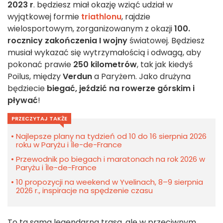
2023 r
. będziesz miał okazję wziąć udział w
wyjątkowej formie
triathlonu
, rajdzie
wielosportowym, zorganizowanym z okazji
100.
rocznicy zakończenia I wojny
światowej. Będziesz
musiał wykazać się wytrzymałością i odwagą, aby
pokonać prawie
250 kilometrów
, tak jak kiedyś
Poilus, między
Verdun
a Paryżem. Jako drużyna
będziecie
biegać, jeździć na rowerze górskim i
pływać
!
PRZECZYTAJ TAKŻE
Najlepsze plany na tydzień od 10 do 16 sierpnia 2026
roku w Paryżu i Île-de-France
Przewodnik po biegach i maratonach na rok 2026 w
Paryżu i Île-de-France
10 propozycji na weekend w Yvelinach, 8–9 sierpnia
2026 r., inspiracje na spędzenie czasu
To ta sama legendarna trasa, ale w przeciwnym