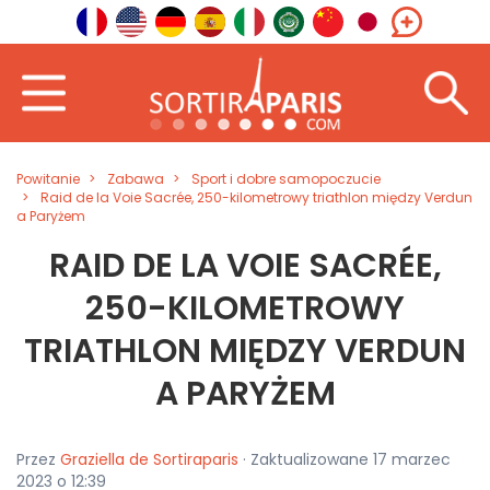
Powitanie
Zabawa
Sport i dobre samopoczucie
Raid de la Voie Sacrée, 250-kilometrowy triathlon między Verdun
a Paryżem
RAID DE LA VOIE SACRÉE,
250-KILOMETROWY
TRIATHLON MIĘDZY VERDUN
A PARYŻEM
Przez
Graziella de Sortiraparis
· Zaktualizowane 17 marzec
2023 o 12:39