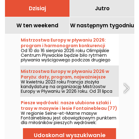
Dzisiaj
Jutro
W ten weekend
W następnym tygodniu
Mistrzostwa Europy w pływaniu 2026:
program i harmonogram konkurencji
Od 10 do 16 sierpnia 2026 roku Olimpijskie
pływackich w basenie
Centrum Pływackie będzie biło rytmem
pływania wyścigowego podczas drugiego
tygodnia Mistrzostw Europy w Paryżu.
Dowiedz się, czego możesz spodziewać się w
Mistrzostwa Europy w pływaniu 2026 w
tym kluczowym tygodniu, z pełnym
Paryżu: daty, program, najważniejsze
programem!
W kwietniu 2023 roku Francja złożyła
informacje o rywalizacji
kandydaturę na organizację Mistrzostw
Europy w Pływaniu w 2026 roku. Od 31 lipca
do 16 sierpnia Ośrodek Wodny Olimpijski
zaprasza do kibicowania naszym pływakom.
Piesze wędrówki: nasze ulubione szlaki i
Oto wszystkie informacje, które warto znać
trasy w masywie i lesie Fontainebleau (77)
o zawodach i konkurencjach!
W regionie Seine-et-Marne masyw
Fontainebleau jest obowiązkowym punktem
dla miłośników pieszych wędrówek:
wybraliśmy więc nasze ulubione trasy w tym
naturalnym zakątku regionu Île-de-France.
Udoskonal wyszukiwanie