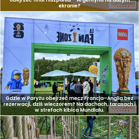
ekranie?
Gdzie w Paryżu obejrzeć mecz Francja–Anglia bez
rezerwacji, dziś wieczorem? Na dachach, tarasach i
w strefach kibica Mundialu.