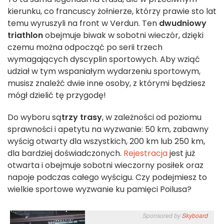
kierunku, co francuscy żołnierze, którzy prawie sto lat
temu wyruszyli na front w Verdun. Ten
dwudniowy
triathlon
obejmuje biwak w sobotni wieczór, dzięki
czemu można odpocząć po serii trzech
wymagających dyscyplin sportowych. Aby wziąć
udział w tym wspaniałym wydarzeniu sportowym,
musisz znaleźć dwie inne osoby, z którymi będziesz
mógł dzielić tę przygodę!
Do wyboru są
trzy trasy
, w zależności od poziomu
sprawności i apetytu na wyzwanie: 50 km, zabawny
wyścig otwarty dla wszystkich, 200 km lub 250 km,
dla bardziej doświadczonych.
Rejestracja
jest już
otwarta i obejmuje sobotni wieczorny posiłek oraz
napoje podczas całego wyścigu. Czy podejmiesz to
wielkie sportowe wyzwanie ku pamięci Poilusa?