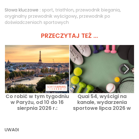
Słowa kluczowe :
sport
,
triathlon
,
przewodnik biegania
,
oryginalny przewodnik wyścigowy
,
przewodnik po
doświadczeniach sportowych
PRZECZYTAJ TEŻ ...
Co robić w tym tygodniu
Quai 54, wyścigi na
w Paryżu, od 10 do 16
kanale, wydarzenia
w
sierpnia 2026 r.:
sportowe lipca 2026 w
najważniejsze
Paryżu i Île-de-France
wydarzenia, których nie
można przegapić
UWAGI