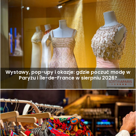
Wystawy, pop-upy i okazje: gdzie poczuć modę w
Paryżu i Île-de-France w sierpniu 2026?