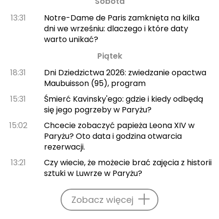
Sobota
13:31
Notre-Dame de Paris zamknięta na kilka
dni we wrześniu: dlaczego i które daty
warto unikać?
Piątek
18:31
Dni Dziedzictwa 2026: zwiedzanie opactwa
Maubuisson (95), program
15:31
Śmierć Kavinsky'ego: gdzie i kiedy odbędą
się jego pogrzeby w Paryżu?
15:02
Chcecie zobaczyć papieża Leona XIV w
Paryżu? Oto data i godzina otwarcia
rezerwacji.
13:21
Czy wiecie, że możecie brać zajęcia z historii
sztuki w Luwrze w Paryżu?
Zobacz więcej