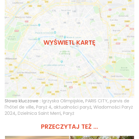
WYŚWIETL KARTĘ
Słowa kluczowe :
Igrzyska Olimpijskie
,
PARIS CITY
,
parvis de
l'hôtel de ville
,
Paryż 4
,
aktualności paryż
,
Wiadomości Paryż
2024
,
Dzielnica Saint Merri
,
Paryż
PRZECZYTAJ TEŻ ...