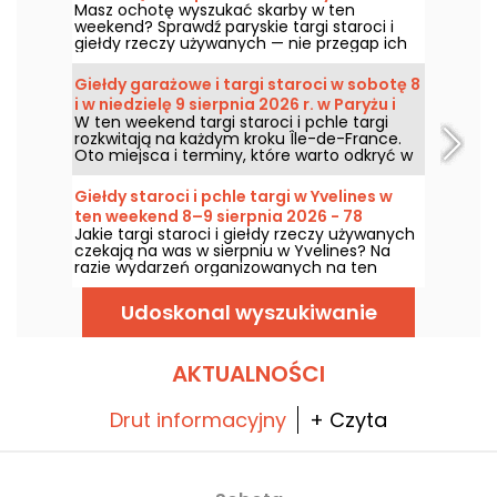
Masz ochotę wyszukać skarby w ten
program weekendu
weekend? Sprawdź paryskie targi staroci i
giełdy rzeczy używanych — nie przegap ich
w sobotę 8 i niedzielę 9 sierpnia 2026, aby
zgarnąć mnóstwo okazji.
Giełdy garażowe i targi staroci w sobotę 8
i w niedzielę 9 sierpnia 2026 r. w Paryżu i
W ten weekend targi staroci i pchle targi
Île-de-France – program na weekend
rozkwitają na każdym kroku Île-de-France.
Oto miejsca i terminy, które warto odkryć w
sobotę 8 i niedzielę 9 sierpnia 2026 roku, aby
polować na okazje, przeglądać stragany i
Giełdy staroci i pchle targi w Yvelines w
być może natrafić na prawdziwą perełkę.
ten weekend 8–9 sierpnia 2026 - 78
Jakie targi staroci i giełdy rzeczy używanych
czekają na was w sierpniu w Yvelines? Na
razie wydarzeń organizowanych na ten
pierwszy weekend jest niewiele, oto co czeka
was 8 i 9 sierpnia 2026 roku.
Udoskonal wyszukiwanie
AKTUALNOŚCI
Drut informacyjny
+ Czyta