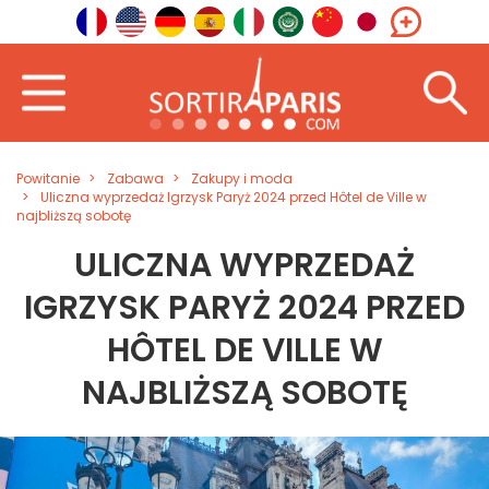
Powitanie
Zabawa
Zakupy i moda
Uliczna wyprzedaż Igrzysk Paryż 2024 przed Hôtel de Ville w
najbliższą sobotę
ULICZNA WYPRZEDAŻ
IGRZYSK PARYŻ 2024 PRZED
HÔTEL DE VILLE W
NAJBLIŻSZĄ SOBOTĘ