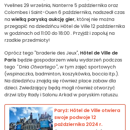
Yvelines 29 września, Nanterre 5 października oraz
Colombes i Saint-Ouen 6 października, nadszedł czas
na
wielką
paryską
aukcję gier
, której nie można
przegapić na dziedzińcu Hôtel de Ville 12 października
w godzinach od 11:00 do 18:00 . Przyjdź i zapoluj na
rzadkie przedmioty!
Oprócz tego "braderie des Jeux",
Hôtel de Ville de
Paris
będzie gospodarzem wielu wydarzeń podczas
tego
"
Dnia
Otwartego
", w tym zajęć sportowych
(wspinaczka, badminton, koszykówka, boccia itp.).
Na dziedzińcu znajdą się również place zabaw dla
dzieci. Zwiedzający będą mogli również otworzyć
drzwi Izby Rady i Salonu Arkad w paryskim ratuszu.
Paryż: Hôtel de Ville otwiera
swoje podwoje 12
października 2024 r.