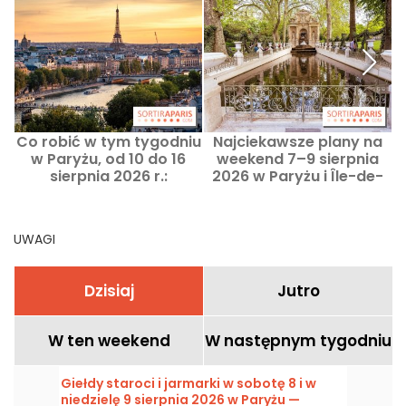
Co robić w tym tygodniu
Najciekawsze plany na
w Paryżu, od 10 do 16
weekend 7–9 sierpnia
sierpnia 2026 r.:
2026 w Paryżu i Île-de-
najważniejsze
France
wydarzenia, których nie
można przegapić
UWAGI
Dzisiaj
Jutro
W ten weekend
W następnym tygodniu
Giełdy staroci i jarmarki w sobotę 8 i w
niedzielę 9 sierpnia 2026 w Paryżu —