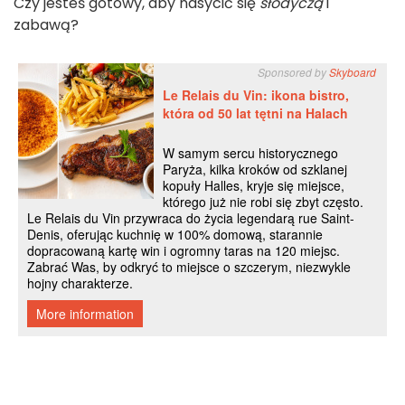
Czy jesteś gotowy, aby nasycić się
słodyczą
i
zabawą?