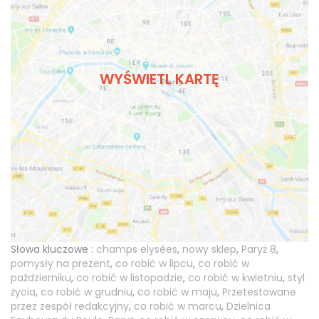
WYŚWIETL KARTĘ
Słowa kluczowe :
champs elysées
,
nowy sklep
,
Paryż 8
,
pomysły na prezent
,
co robić w lipcu
,
co robić w
październiku
,
co robić w listopadzie
,
co robić w kwietniu
,
styl
życia
,
co robić w grudniu
,
co robić w maju
,
Przetestowane
przez zespół redakcyjny
,
co robić w marcu
,
Dzielnica