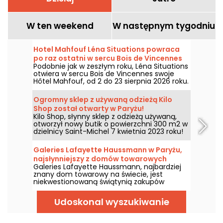
W ten weekend
W następnym tygodniu
Hotel Mahfouf Léna Situations powraca
po raz ostatni w sercu Bois de Vincennes
Podobnie jak w zeszłym roku, Léna Situations
otwiera w sercu Bois de Vincennes swoje
Hôtel Mahfouf, od 2 do 23 sierpnia 2026 roku.
To chill-owe, letnie miejsce, w którym królują
sierpniowe vloga, zakupy, wegańskie
Ogromny sklep z używaną odzieżą Kilo
smakoły i relaks, z delikatną nutą nostalgii.
Shop został otwarty w Paryżu!
Kilo Shop, słynny sklep z odzieżą używaną,
otworzył nowy butik o powierzchni 300 m2 w
dzielnicy Saint-Michel 7 kwietnia 2023 roku!
Entuzjaści używanej odzieży mogą tu odkryć
szeroki wybór unikalnych, wysokiej jakości
Galeries Lafayette Haussmann w Paryżu,
ubrań sprzedawanych na wagę, w ultra-
najsłynniejszy z domów towarowych
stylowym otoczeniu. Nowy adres dla
Galeries Lafayette Haussmann, najbardziej
ekologicznie odpowiedzialnych zakupów w
znany dom towarowy na świecie, jest
Paryżu!
niekwestionowaną świątynią zakupów
zarówno dla obcokrajowców, jak i paryżan.
Dlaczego? Bogactwo witryn zmieniających
Udoskonal wyszukiwanie
się wraz z porami roku, budynek w stylu Art
Deco, majestatyczna kopuła i oczywiście
śmietanka luksusowych marek modowych,