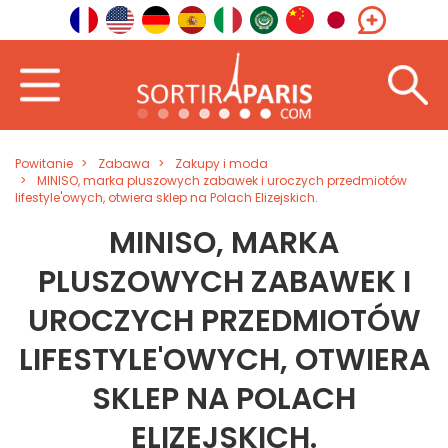
Powitanie
Zabawa
Zakupy i moda
MINISO, marka pluszowych zabawek i uroczych przedmiotów
lifestyle'owych, otwiera sklep na Polach Elizejskich.
MINISO, MARKA
PLUSZOWYCH ZABAWEK I
UROCZYCH PRZEDMIOTÓW
LIFESTYLE'OWYCH, OTWIERA
SKLEP NA POLACH
ELIZEJSKICH.