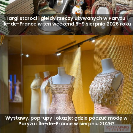
Targi staroci i giełdy rzeczy używanych w Paryżu i
Île-de-France w ten weekend 8–9 sierpnia 2026 roku
Wystawy, pop-upy i okazje: gdzie poczuć modę w
Paryżu i Île-de-France w sierpniu 2026?