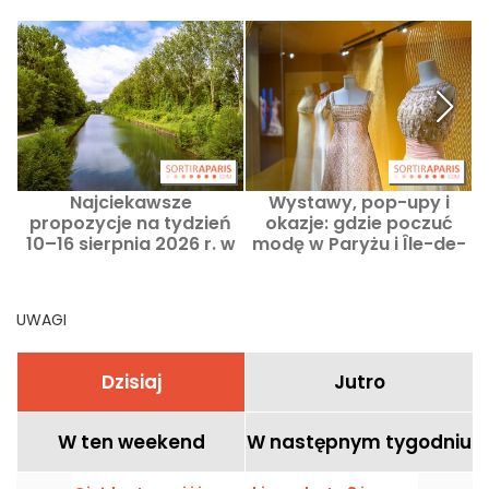
Najciekawsze
Wystawy, pop-upy i
propozycje na tydzień
okazje: gdzie poczuć
10–16 sierpnia 2026 r. w
modę w Paryżu i Île-de-
Paryżu i Île-de-France
France w sierpniu 2026?
UWAGI
Dzisiaj
Jutro
W ten weekend
W następnym tygodniu