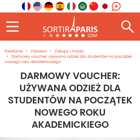
Powitanie
Zabawa
Zakupy i moda
Darmowy voucher: używana odzież dla studentów na początek
nowego roku akademickiego
DARMOWY VOUCHER:
UŻYWANA ODZIEŻ DLA
STUDENTÓW NA POCZĄTEK
NOWEGO ROKU
AKADEMICKIEGO