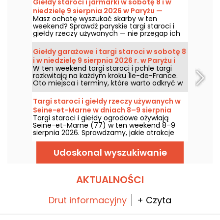
Giełdy staroci i jarmarki w sobotę 8 i w
niedzielę 9 sierpnia 2026 w Paryżu —
Masz ochotę wyszukać skarby w ten
program weekendu
weekend? Sprawdź paryskie targi staroci i
giełdy rzeczy używanych — nie przegap ich
w sobotę 8 i niedzielę 9 sierpnia 2026, aby
zgarnąć mnóstwo okazji.
Giełdy garażowe i targi staroci w sobotę 8
i w niedzielę 9 sierpnia 2026 r. w Paryżu i
W ten weekend targi staroci i pchle targi
Île-de-France – program na weekend
rozkwitają na każdym kroku Île-de-France.
Oto miejsca i terminy, które warto odkryć w
sobotę 8 i niedzielę 9 sierpnia 2026 roku, aby
polować na okazje, przeglądać stragany i
Targi staroci i giełdy rzeczy używanych w
być może natrafić na prawdziwą perełkę.
Seine-et-Marne w dniach 8–9 sierpnia
Targi staroci i giełdy ogrodowe ożywiają
2026 r. – 77
Seine-et-Marne (77) w ten weekend 8–9
sierpnia 2026. Sprawdzamy, jakie atrakcje
czekają na Was podczas tych spotkań!
Udoskonal wyszukiwanie
AKTUALNOŚCI
Drut informacyjny
+ Czyta