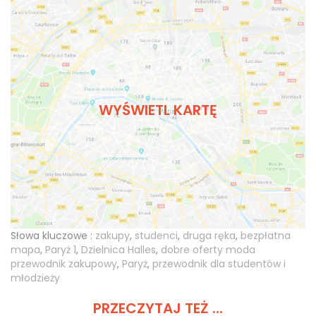
WYŚWIETL KARTĘ
Słowa kluczowe :
zakupy
,
studenci
,
druga ręka
,
bezpłatna
mapa
,
Paryż 1
,
Dzielnica Halles
,
dobre oferty moda
przewodnik zakupowy
,
Paryż
,
przewodnik dla studentów i
młodzieży
PRZECZYTAJ TEŻ ...