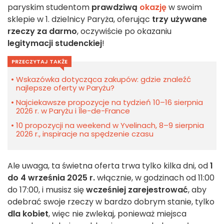
paryskim studentom
prawdziwą
okazję
w swoim
sklepie w 1. dzielnicy Paryża, oferując
trzy używane
rzeczy za darmo
, oczywiście po okazaniu
legitymacji studenckiej
!
PRZECZYTAJ TAKŻE
Wskazówka dotycząca zakupów: gdzie znaleźć
najlepsze oferty w Paryżu?
Najciekawsze propozycje na tydzień 10–16 sierpnia
2026 r. w Paryżu i Île-de-France
10 propozycji na weekend w Yvelinach, 8–9 sierpnia
2026 r., inspiracje na spędzenie czasu
Ale uwaga, ta świetna oferta trwa tylko kilka dni, od
1
do 4 września 2025 r.
włącznie, w godzinach od 11:00
do 17:00, i musisz się
wcześniej zarejestrować
, aby
odebrać swoje rzeczy w bardzo dobrym stanie, tylko
dla kobiet
, więc nie zwlekaj, ponieważ miejsca