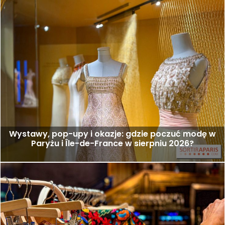
Wystawy, pop-upy i okazje: gdzie poczuć modę w
Paryżu i Île-de-France w sierpniu 2026?