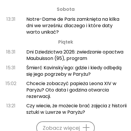
Sobota
13:31
Notre-Dame de Paris zamknięta na kilka
dni we wrześniu: dlaczego i które daty
warto unikać?
Piątek
18:31
Dni Dziedzictwa 2026: zwiedzanie opactwa
Maubuisson (95), program
15:31
Śmierć Kavinsky'ego: gdzie i kiedy odbędą
się jego pogrzeby w Paryżu?
15:02
Chcecie zobaczyć papieża Leona XIV w
Paryżu? Oto data i godzina otwarcia
rezerwacji.
13:21
Czy wiecie, że możecie brać zajęcia z historii
sztuki w Luwrze w Paryżu?
Zobacz więcej