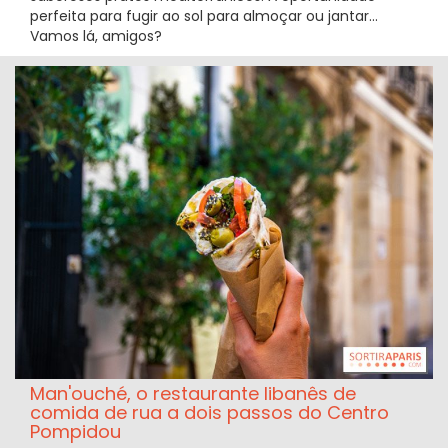
perfeita para fugir ao sol para almoçar ou jantar...
Vamos lá, amigos?
Man'ouché, o restaurante libanês de
comida de rua a dois passos do Centro
Pompidou