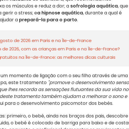
axa os músculos e reduz a dor; a
sofrologia aquática
, que
 gerir o stress; e
a hipnose aquática
, durante a qual é
ajudar a
prepará-la para o parto
.
gosto de 2026 em Paris e na Île-de-France
o de 2026, com as crianças em Paris e na Île-de-France?
tuitos na Île-de-France: as melhores dicas culturais
 um momento de ligação com o seu filho através de uma
spa, este tratamento
"promove o desenvolvimento sensor
e lhes recorda as sensações flutuantes da sua vida no
s deste tratamento também ajudam a melhorar o sono e
i para o desenvolvimento psicomotor dos bebés.
: primeiro, o bebé, ainda nos braços dos pais, descobre
guida, o bebé é colocado de barriga para baixo e de costa