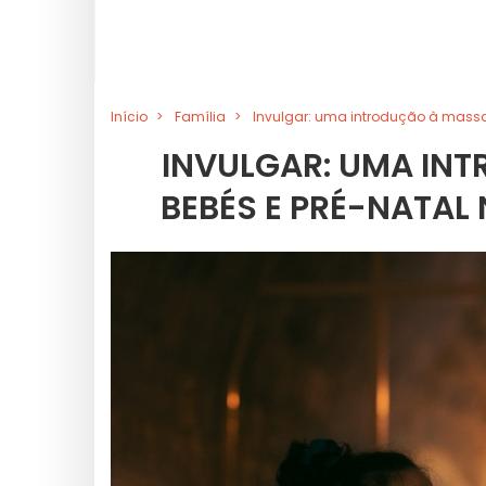
Início
Família
Invulgar: uma introdução à mass
INVULGAR: UMA IN
BEBÉS E PRÉ-NATAL