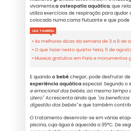
vivamente;
a osteopatia aquática
, que rel
utiliza exercícios de respiração para ajudar a
colocada numa cama flutuante e que pode 
LEIA TAMBÉM
As melhores dicas da semana de 3 a 9 de a
O que fazer nesta quarta-feira, 5 de agost
Museus gratuitos em Paris e monumentos gra
E quando
o bebé
chegar, pode desfrutar de
experiência aquática
especial. Segundo o 
e emocional dos bebés, ao mesmo tempo qu
útero"
. Acrescenta ainda que
"os benefício
digestão dos bebés"
e que também contribu
O tratamento desenrola-se em várias etapas
piscina, cuja água é aquecida a 35°C. De se