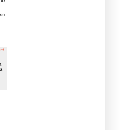
que
 se