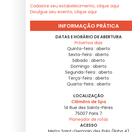
Cadastre seu estabelecimento, clique aqui
Divulgue seu evento, clique aqui
INFORMAÇÃO PRÁTICA
DATAS E HORÁRIO DE ABERTURA
Próximos dias
Quinta-feira :
aberto
Sexta-feira :
aberto
Sábado :
aberto
Domingo :
aberto
Segunda-feira :
aberto
Terça-feira :
aberto
Quarta-feira :
aberto
LOCALIZAÇÃO
Clēmēns de Spa
14 Rue des Saints-Pères
75007
Paris 7
Planeador de rotas
ACESSO
Metro Saint-Germain des Prés (linha 4)