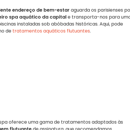
ente endereço de bem-estar
aguarda os parisienses po
eiro spa aquático da capital
e transporta-nos para um
scinas instaladas sob abóbadas históricas. Aqui, pode
mo de
tratamentos aquáticos flutuantes
.
o spa oferece uma gama de tratamentos adaptados às
em flutuante
de assinatura, que recomendamos