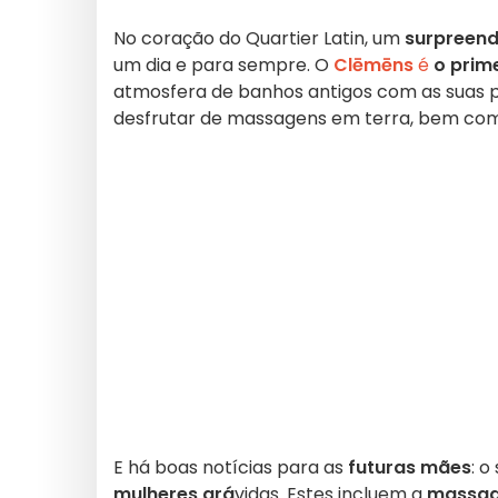
No coração do Quartier Latin, um
surpreend
um dia e para sempre. O
Clēmēns
é
o prim
atmosfera de banhos antigos com as suas pi
desfrutar de massagens em terra, bem co
E há boas notícias para as
futuras mães
: 
mulheres grá
vidas. Estes incluem a
massag